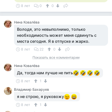
8 лет
0
0
Нина Ковалёва
Володя, это невыполнимо, только
необходимость может меня сдвинуть с
места сегодня. Я в отпуске и жарко.
8 лет
22
0
Показать все комментарии
Нина Ковалёва
Да, тогда нам лучше не пить
8 лет
1
Владимир Бахаруев
я не строю, я руковожу
8 лет
1