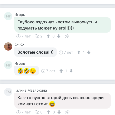
Игорь
Иг
Глубоко вздохнуть потом выдохнуть и
подумать может ну его!!))))
7 лет
2
0
♡~♡
Золотые слова! ))
7 лет
1
Игорь
Иг
7 лет
1
Галина Мазяркина
ГМ
Как-то нужно второй день пылесос среди
комнаты стоит.
7 лет
0
0