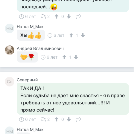
последней...
6 лет
2
0
Натка М_Мак
НМ
Хы
6 лет
1
Андрей Владимирович
6 лет
1
Северный
Се
ТАКИ ДА !
Если судьба не дает мне счастья - я в праве
требовать от нее удовольствий...!!! И
прямо сейчас!
6 лет
2
0
Натка М_Мак
НМ