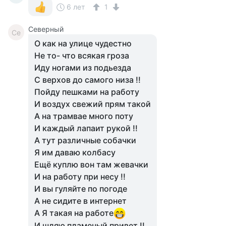
6 лет
1
Северный
Се
О как на улице чудестно
Не то- что всякая гроза
Иду ногами из подьезда
С верхов до самого низа !!
Пойду пешками на работу
И воздух свежий прям такой
А на трамвае много поту
И каждый лапаит рукой !!
А тут различные собачки
Я им даваю колбасу
Ещё куплю вон там жевачки
И на работу при несу !!
И вы гуляйте по погоде
А не сидите в интернет
А Я такая на работе
И шляю пламеный привет !!