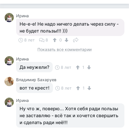
Ирина
Не-е-е! Не надо ничего делать через силу -
не будет пользы!!! )))
8 лет
8
0
Показать все комментарии
Ирина
Да неужели?
8 лет
1
Владимир Бахаруев
вот те крест!
8 лет
1
Ирина
Ну что ж, поверю... Хотя себя ради пользы
не заставляю - всё так и хочется свершить
и сделать ради неё!!!