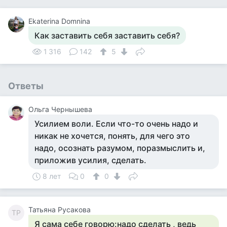
Ekaterina Domnina
Как заставить себя заставить себя?
1 316
142
5
Ответы
Ольга Чернышева
Усилием воли. Если что-то очень надо и
никак не хочется, понять, для чего это
надо, осознать разумом, поразмыслить и,
приложив усилия, сделать.
8 лет
0
0
Татьяна Русакова
ТР
Я сама себе говорю:надо сделать , ведь