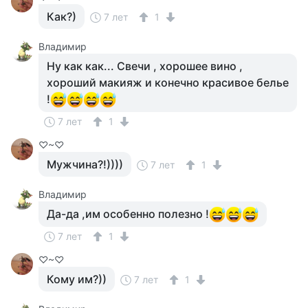
Как?)
7 лет
1
Владимир
Ну как как... Свечи , хорошее вино ,
хороший макияж и конечно красивое белье
!
7 лет
1
♡~♡
Мужчина?!))))
7 лет
1
Владимир
Да-да ,им особенно полезно !
7 лет
1
♡~♡
Кому им?))
7 лет
1