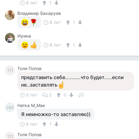
8 лет
1
Владимир Бахаруев
8 лет
1
Ирина
8 лет
1
Толя Попов
ТП
представить себе..........что будет.....если
не..заставлять
6 лет
2
0
Натка М_Мак
НМ
Я немножко-то заставляю))
6 лет
1
Толя Попов
ТП