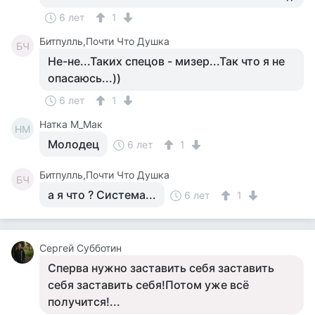
6 лет
1
Битпулль,Почти Что Душка
БЧ
Не-не...Таких спецов - мизер...Так что я не
опасаюсь...))
6 лет
1
Натка М_Мак
НМ
Молодец
6 лет
1
Битпулль,Почти Что Душка
БЧ
а я что ? Система...
6 лет
1
Сергей Субботин
Сперва нужно заставить себя заставить
себя заставить себя!Потом уже всё
получится!...