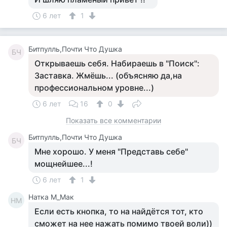
6 лет
1
Битпулль,Почти Что Душка
БЧ
Открываешь себя. Набираешь в "Поиск":
Заставка. Жмёшь... (объясняю да,на
профессиональном уровне...)
6 лет
16
0
Показать все комментарии
Битпулль,Почти Что Душка
БЧ
Мне хорошо. У меня "Представь себе"
мощнейшее...!
6 лет
1
Натка М_Мак
НМ
Если есть кнопка, то на найдётся тот, кто
сможет на нее нажать помимо твоей воли))