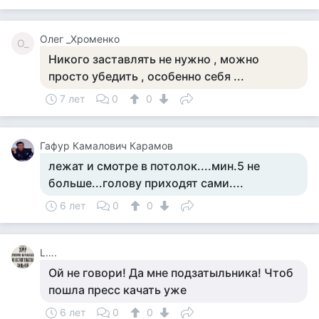
Олег _Хроменко
О_
Никого заставлять не нужно , можно
просто убедить , особенно себя ...
7 лет
0
0
Гафур Камалович Карамов
лежат и смотре в потолок....мин.5 не
больше...голову приходят сами....
6 лет
0
0
L….
Ой не говори! Да мне подзатыльника! Чтоб
пошла пресс качать уже
6 лет
0
0