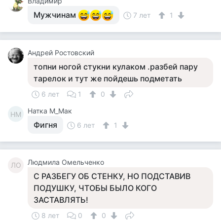
Владимир
Мужчинам
7 лет
1
Андрей Ростовский
топни ногой стукни кулаком .разбей пару
тарелок и тут же пойдешь подметать
6 лет
1
0
Натка М_Мак
НМ
Фигня
6 лет
1
Людмила Омельченко
ЛО
С РАЗБЕГУ ОБ СТЕНКУ, НО ПОДСТАВИВ
ПОДУШКУ, ЧТОБЫ БЫЛО КОГО
ЗАСТАВЛЯТЬ!
8 лет
0
0