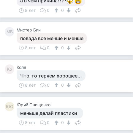
а в чем причина!???
8 лет
0
0
Мистер Бин
МБ
повада все менше и менше
8 лет
0
0
Коля
Ко
Что-то теряем хорошее...
8 лет
0
0
Юрий Онищенко
ЮО
меньше делай пластики
8 лет
0
0