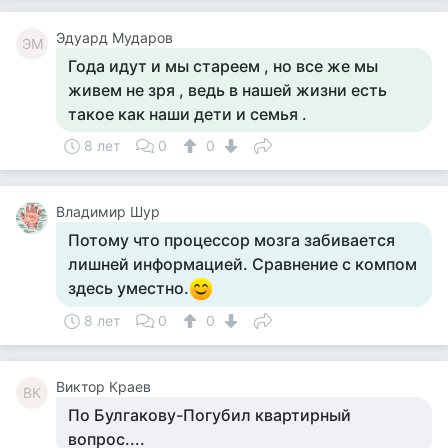
Эдуард Мударов
ЭМ
Года идут и мы стареем , но все же мы
живем не зря , ведь в нашей жизни есть
такое как наши дети и семья .
8 лет
0
0
Владимир Шур
Потому что процессор мозга забивается
лишней информацией. Сравнение с компом
здесь уместно.
8 лет
0
0
Виктор Краев
ВК
По Булгакову-Погубил квартирный
вопрос....