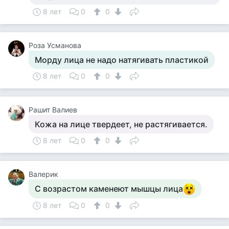
8 лет
0
0
Роза Усманова
Морду лица не надо натягивать пластикой
8 лет
0
0
Рашит Валиев
Кожа на лице твердеет, не растягивается.
8 лет
0
0
Валерик
С возрастом каменеют мышцы лица
8 лет
0
0