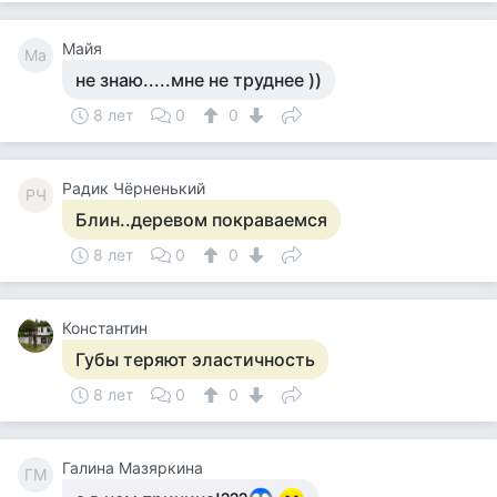
Майя
Ма
не знаю.....мне не труднее ))
8 лет
0
0
Радик Чёрненький
РЧ
Блин..деревом покраваемся
8 лет
0
0
Константин
Губы теряют эластичность
8 лет
0
0
Галина Мазяркина
ГМ