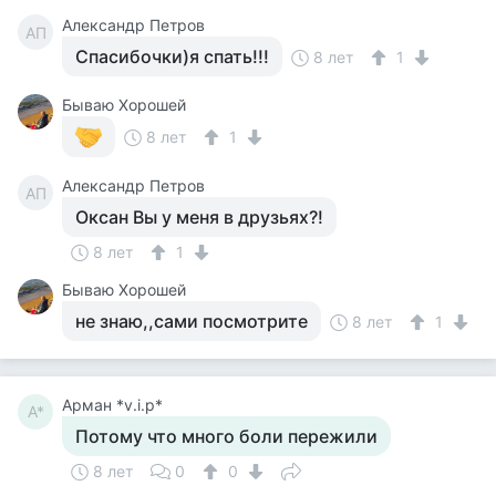
Александр Петров
АП
Спасибочки)я спать!!!
8 лет
1
Бываю Хорошей
8 лет
1
Александр Петров
АП
Оксан Вы у меня в друзьях?!
8 лет
1
Бываю Хорошей
не знаю,,сами посмотрите
8 лет
1
Арман *v.i.p*
А*
Потому что много боли пережили
8 лет
0
0