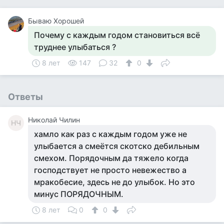
Бываю Хорошей
Почему с каждым годом становиться всё
труднее улыбаться ?
8 лет
147
32
0
Ответы
Николай Чилин
НЧ
хамло как раз с каждым годом уже не
улыбается а смеётся скотско дебильным
смехом. Порядочным да тяжело когда
господствует не просто невежество а
мракобесие, здесь не до улыбок. Но это
минус ПОРЯДОЧНЫМ.
8 лет
0
0