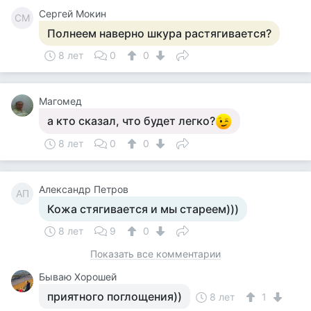
Сергей Мокин
СМ
Полнеем наверно шкура растягивается?
8 лет
0
0
Магомед
а кто сказал, что будет легко?
8 лет
0
0
Александр Петров
АП
Кожа стягивается и мы стареем)))
8 лет
9
0
Показать все комментарии
Бываю Хорошей
приятного поглощения))
8 лет
1