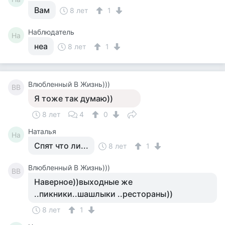
Вам
8 лет
1
Наблюдатель
На
неа
8 лет
1
Влюбленный В Жизнь)))
ВВ
Я тоже так думаю))
8 лет
4
0
Наталья
На
Спят что ли...
8 лет
1
Влюбленный В Жизнь)))
ВВ
Наверное))выходные же
..пикники..шашлыки ..рестораны))
8 лет
1