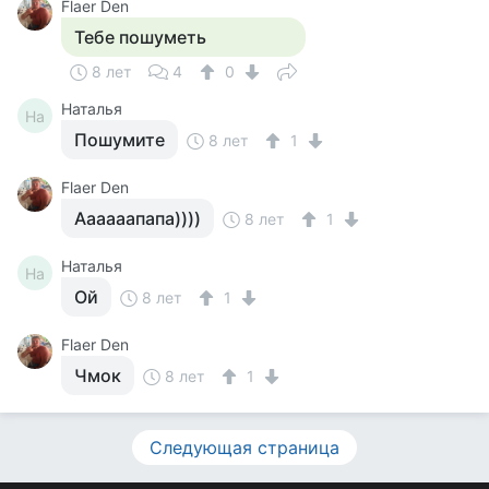
Flaer Den
Тебе пошуметь
8 лет
4
0
Наталья
На
Пошумите
8 лет
1
Flaer Den
Аааааапапа))))
8 лет
1
Наталья
На
Ой
8 лет
1
Flaer Den
Чмок
8 лет
1
Следующая страница