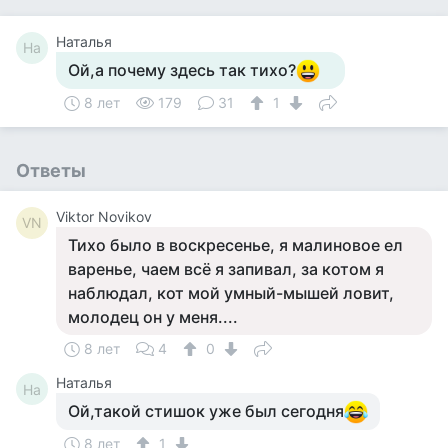
Наталья
На
Ой,а почему здесь так тихо?
8 лет
179
31
1
Ответы
Viktor Novikov
VN
Тихо было в воскресенье, я малиновое ел
варенье, чаем всё я запивал, за котом я
наблюдал, кот мой умный-мышей ловит,
молодец он у меня....
8 лет
4
0
Наталья
На
Ой,такой стишок уже был сегодня
8 лет
1