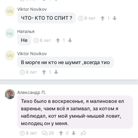
Viktor Novikov
VN
ЧТО- КТО ТО СПИТ ?
8 лет
1
Наталья
На
Не
8 лет
1
Viktor Novikov
VN
В морге ни кто не шумит ,всегда тио
8 лет
1
Александр П.
Тихо было в воскресенье, я малиновое ел
варенье, чаем всё я запивал, за котом я
наблюдал, кот мой умный-мышей ловит,
молодец он у меня.
8 лет
29
0