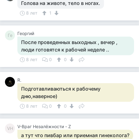
Голова на животе, тело в ногах.
8 лет
1
Георгий
Ге
После проведенных выходных , вечер ,
люди готовятся к рабочей неделе ..
8 лет
0
0
R.
Подготавливаються к рабочему
дню,наверное)
8 лет
0
0
V-Враг Незалёжности - Z
VН
а тут что пивбар или приемная гинеколога?