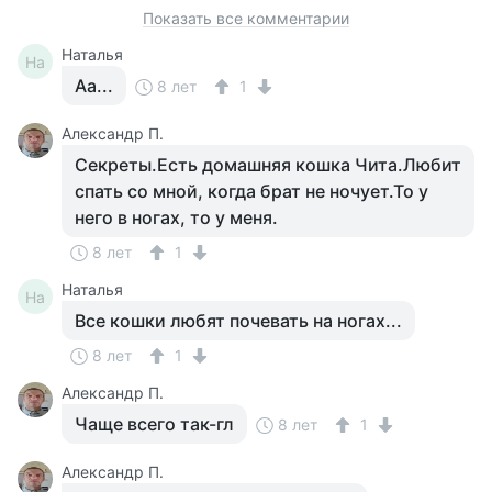
Показать все комментарии
Наталья
На
Аа...
8 лет
1
Александр П.
Секреты.Есть домашняя кошка Чита.Любит
спать со мной, когда брат не ночует.То у
него в ногах, то у меня.
8 лет
1
Наталья
На
Все кошки любят почевать на ногах...
8 лет
1
Александр П.
Чаще всего так-гл
8 лет
1
Александр П.