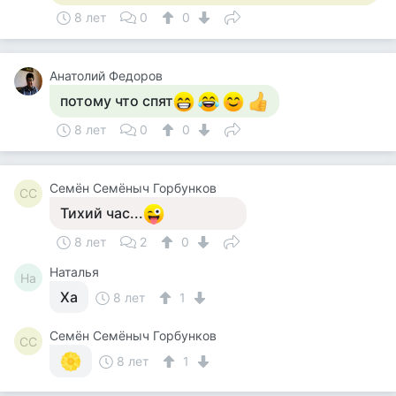
8 лет
0
0
Анатолий Федоров
потому что спят
8 лет
0
0
Семён Семёныч Горбунков
СС
Тихий час...
8 лет
2
0
Наталья
На
Ха
8 лет
1
Семён Семёныч Горбунков
СС
8 лет
1