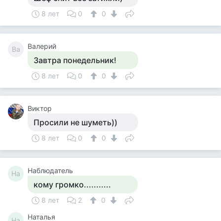
8 лет
0
0
Валерий
Ва
Завтра понедельник!
8 лет
0
0
Виктор
Просили не шуметь))
8 лет
0
0
Наблюдатель
На
кому громко...........
8 лет
2
0
Наталья
На