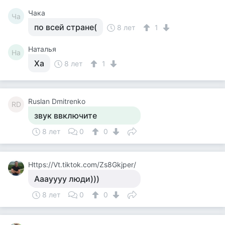
Чака
Ча
по всей стране(
8 лет
1
Наталья
На
Ха
8 лет
1
Ruslan Dmitrenko
RD
звук ввключите
8 лет
0
0
Https://Vt.tiktok.com/Zs8Gkjper/
Ааауууу люди)))
8 лет
0
0