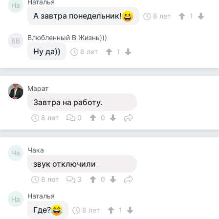
Наталья
На
А завтра понедельник!
8 лет
1
Влюбленный В Жизнь)))
ВВ
Ну да))
8 лет
1
Марат
Завтра на работу.
8 лет
0
0
Чака
Ча
звук отключили
8 лет
3
0
Наталья
На
Где?
8 лет
1