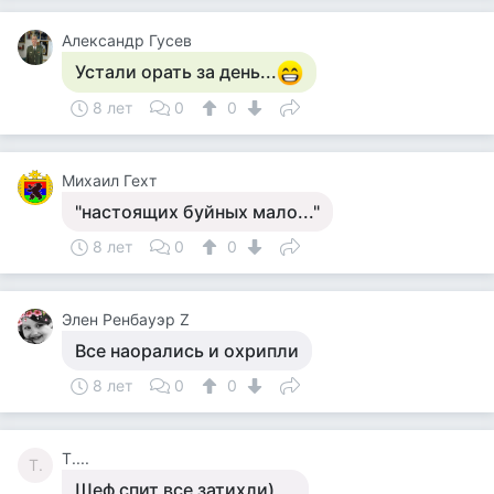
Александр Гусев
Устали орать за день...
8 лет
0
0
Михаил Гехт
"настоящих буйных мало..."
8 лет
0
0
Элен Ренбауэр Z
Все наорались и охрипли
8 лет
0
0
Т....
Т.
Шеф спит все затихли)