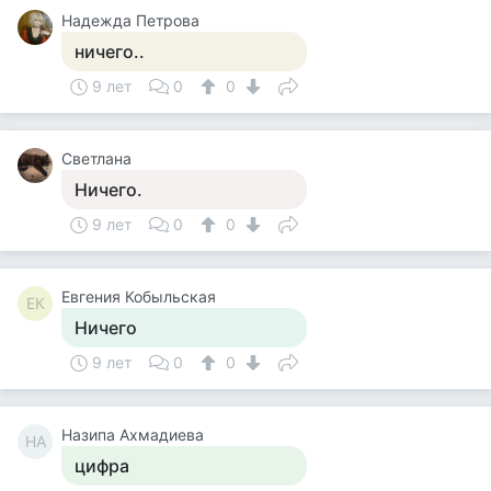
Надежда Петрова
ничего..
9 лет
0
0
Светлана
Ничего.
9 лет
0
0
Евгения Кобыльская
ЕК
Ничего
9 лет
0
0
Назипа Ахмадиева
НА
цифра