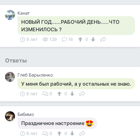
Канат
НОВЫЙ ГОД......РАБОЧИЙ ДЕНЬ.....ЧТО
ИЗМЕНИЛОСЬ ?
9 лет
129
16
0
Ответы
Глеб Барыленко
У меня был рабочий, а у остальных не знаю.
9 лет
0
0
Бибимо
Праздничное настроение
9 лет
0
0