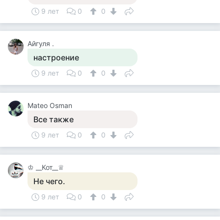
9 лет
0
0
Айгуля .
настроение
9 лет
0
0
Mateo Osman
Все также
9 лет
0
0
♔ __Кот__♕
Не чего.
9 лет
0
0