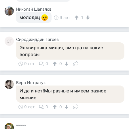
Николай Шапалов
молодец
9 лет
1
Сироджиддин Тагоев
СТ
Эльвирочка милая, смотра на кокие
вопросы
9 лет
0
0
Вера Истратук
И да и нет!Мы разные и имеем разное
мнение.
9 лет
0
0
*****