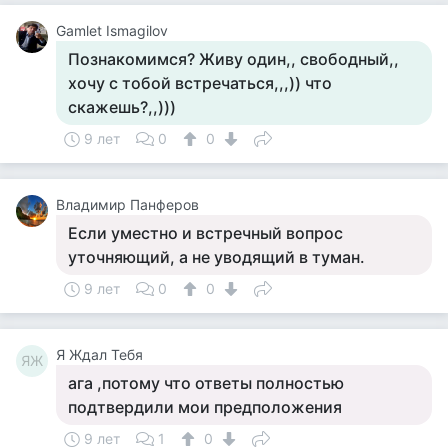
Gamlet Ismagilov
Познакомимся? Живу один,, свободный,,
хочу с тобой встречаться,,,)) что
скажешь?,,)))
9 лет
0
0
Владимир Панферов
Если уместно и встречный вопрос
уточняющий, а не уводящий в туман.
9 лет
0
0
Я Ждал Тебя
ЯЖ
ага ,потому что ответы полностью
подтвердили мои предположения
9 лет
1
0