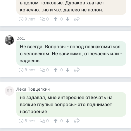
в целом толковые. Дураков хватает
конечно...но и ч.с. далеко не полон.
9 лет
0
0
Doc.
Не всегда. Вопросы - повод познакомиться
с человеком. Не зависимо, отвечаешь или -
задаёшь.
8 лет
0
0
Лёха Подцепкин
ЛП
не задавал, мне интереснее отвечать на
всякие глупые вопросы- это поднимает
настроение
8 лет
0
0