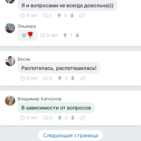
Я и вопросами не всегда довольна)))
9 лет
1
0
Эльвира
☺
9 лет
1
Бесик
Распотелась, распотешилась!
9 лет
0
0
Владимир Каплунов
В зависимости от вопросов
9 лет
0
0
Следующая страница