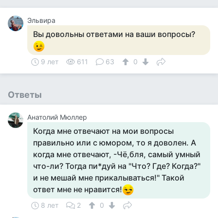
Эльвира
Вы довольны ответами на ваши вопросы?
9 лет
611
63
0
Ответы
Анатолий Мюллер
Когда мне отвечают на мои вопросы
правильно или с юмором, то я доволен. А
когда мне отвечают, -Чё,бля, самый умный
что-ли? Тогда пи*дуй на "Что? Где? Когда?"
и не мешай мне прикалываться!" Такой
ответ мне не нравится!
8 лет
2
0