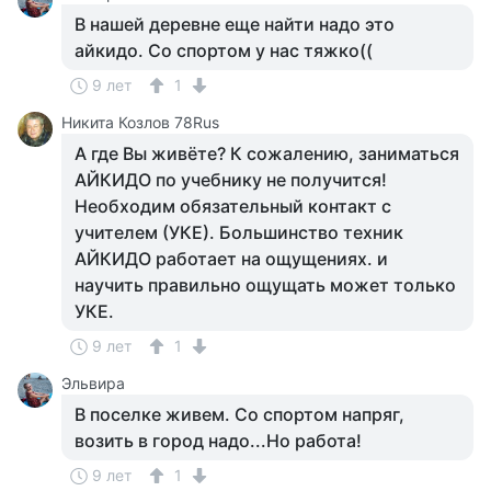
В нашей деревне еще найти надо это
айкидо. Со спортом у нас тяжко((
9 лет
1
Никита Козлов 78Rus
А где Вы живёте? К сожалению, заниматься
АЙКИДО по учебнику не получится!
Необходим обязательный контакт с
учителем (УКЕ). Большинство техник
АЙКИДО работает на ощущениях. и
научить правильно ощущать может только
УКЕ.
9 лет
1
Эльвира
В поселке живем. Со спортом напряг,
возить в город надо...Но работа!
9 лет
1