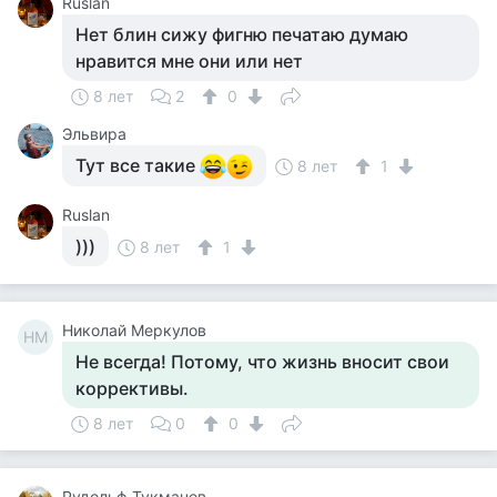
Ruslan
Нет блин сижу фигню печатаю думаю
нравится мне они или нет
8 лет
2
0
Эльвира
Тут все такие
8 лет
1
Ruslan
)))
8 лет
1
Николай Меркулов
НМ
Не всегда! Потому, что жизнь вносит свои
коррективы.
8 лет
0
0
Рудольф Тукмачев