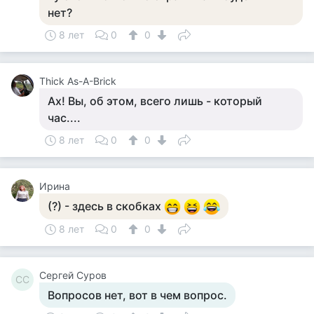
нет?
8 лет
0
0
Thick As-A-Brick
Ах! Вы, об этом, всего лишь - который
час....
8 лет
0
0
Ирина
(?) - здесь в скобках
8 лет
0
0
Сергей Суров
СС
Вопросов нет, вот в чем вопрос.