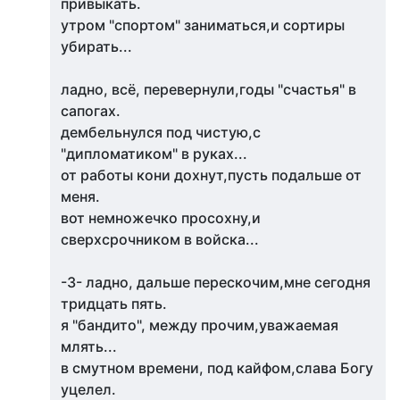
привыкать.
утром "спортом" заниматься,и сортиры
убирать...
ладно, всё, перевернули,годы "счастья" в
сапогах.
дембельнулся под чистую,с
"дипломатиком" в руках...
от работы кони дохнут,пусть подальше от
меня.
вот немножечко просохну,и
сверхсрочником в войска...
-3- ладно, дальше перескочим,мне сегодня
тридцать пять.
я "бандито", между прочим,уважаемая
млять...
в смутном времени, под кайфом,слава Богу
уцелел.