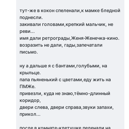
тут-же в кокон спеленали,к мамке бледной
поднесли.
закивали головами,крепкий мальчик, не
реви...
имя дали ретрограды,Женя-Женечка-кино.
возразить не дали, гады,запечатали
письмо.
ну а дальше я с бантами,голубыми, на
крыльце.
папа пьяненький с цветами,еду жить на
ПМЖе.
привезли, куда не знаю,тёмно-длинный
коридор,
двери слева, двери справа,звуки запахи,
прикол...
после в комнате-клетушке,пеленали на