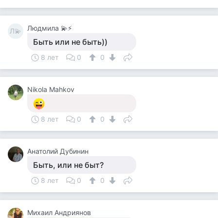
Людмила 💫⚡
Л💫
Быть или не быть))
8 лет
0
0
Nikola Mahkov
8 лет
0
0
Анатолий Дубинин
Быть, или не быт?
8 лет
0
0
Михаил Андриянов