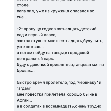
столе.
папа пил, уже из кружки,я описался во
сне...
-2- пропущу годков пятнадцать,детский
сад и первый класс,
завтра стукнет мне шестнадцать,буду пить,
уже не квас...
а потом пойду на танцы,в городской
центральный парк.
буду с девочкой кривляться,танцеваться на
бровях...
быстро время пролетело,под "червивку" и
"агдам"
мне повестка прилетела,хорошо бы не в
Афган...
а в солдатах в восемнадцать,очень трудно