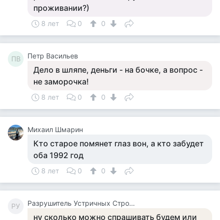
проживании?)
8 лет
0
0
Петр Васильев
ПВ
Дело в шляпе, деньги - на бочке, а вопрос -
не заморочка!
8 лет
0
0
Михаил Шмарин
Кто старое помянет глаз вон, а кто забудет
оба 1992 год
8 лет
0
0
Разрушитель Устричных Строевых Стереотипов
РУ
ну сколько можно спрашивать будем или