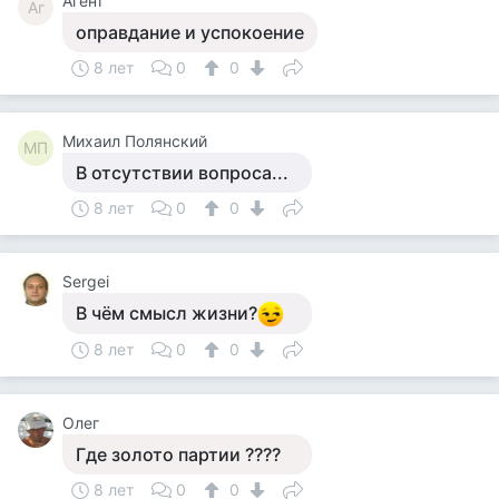
Агент
Аг
оправдание и успокоение
8 лет
0
0
Михаил Полянский
МП
В отсутствии вопроса...
8 лет
0
0
Sergei
В чём смысл жизни?
8 лет
0
0
Олег
Где золото партии ????
8 лет
0
0