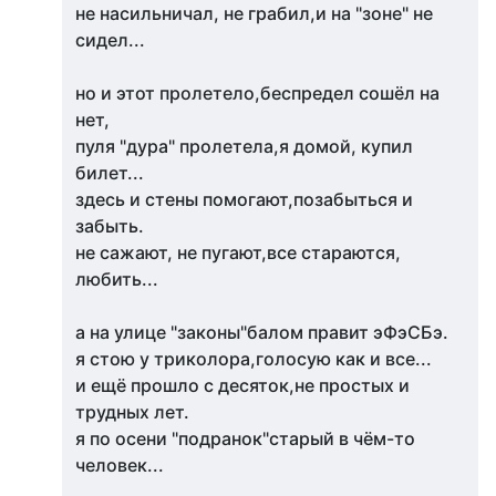
не насильничал, не грабил,и на "зоне" не
сидел...
но и этот пролетело,беспредел сошёл на
нет,
пуля "дура" пролетела,я домой, купил
билет...
здесь и стены помогают,позабыться и
забыть.
не сажают, не пугают,все стараются,
любить...
а на улице "законы"балом правит эФэСБэ.
я стою у триколора,голосую как и все...
и ещё прошло с десяток,не простых и
трудных лет.
я по осени "подранок"старый в чём-то
человек...