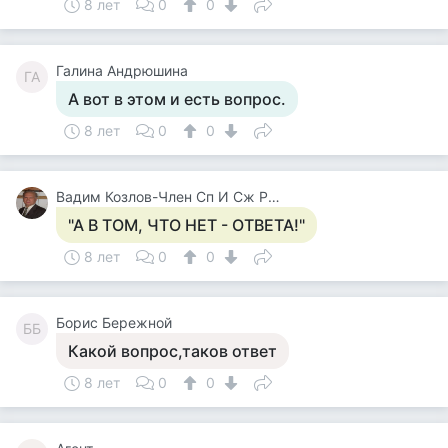
8 лет
0
0
Галина Андрюшина
ГА
А вот в этом и есть вопрос.
8 лет
0
0
Вадим Козлов-Член Сп И Сж России.будут Вопросы -Звоните 8 926 571 18 95
"А В ТОМ, ЧТО НЕТ - ОТВЕТА!"
8 лет
0
0
Борис Бережной
ББ
Какой вопрос,таков ответ
8 лет
0
0