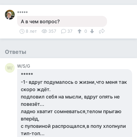
*****
А в чем вопрос?
8 лет
357
37
0
Ответы
W/S/G
W/
*****
-1- вдруг подумалось о жизни,что меня так
скоро ждёт.
подловил себя на мысли, вдруг опять не
повезёт...
ладно хватит сомневаться,телом прыгаю
вперёд,
с пуповиной распрощался,в попу хлопнули
тип-топ...