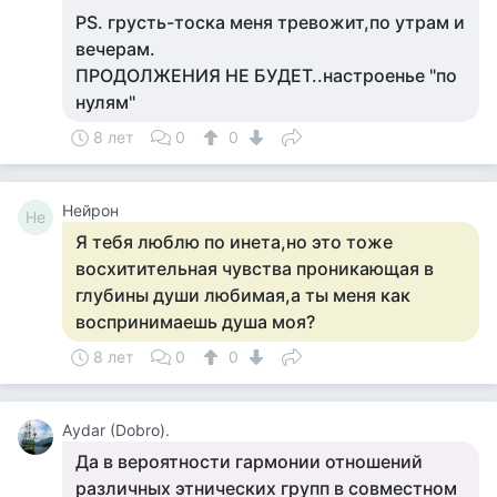
PS. грусть-тоска меня тревожит,по утрам и
вечерам.
ПРОДОЛЖЕНИЯ НЕ БУДЕТ..настроенье "по
нулям"
8 лет
0
0
Нейрон
Не
Я тебя люблю по инета,но это тоже
восхитительная чувства проникающая в
глубины души любимая,а ты меня как
воспринимаешь душа моя?
8 лет
0
0
Аydar (Dobro).
Да в вероятности гармонии отношений
различных этнических групп в совместном