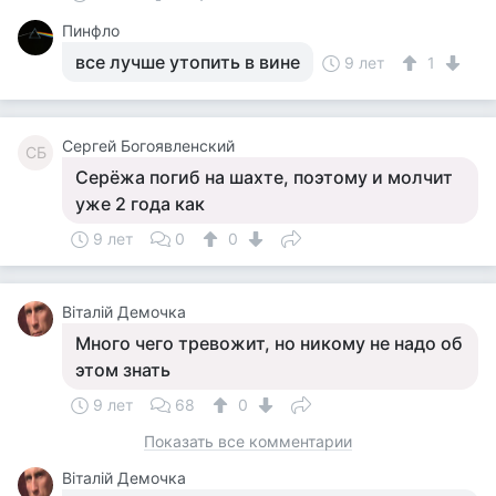
Пинфло
все лучше утопить в вине
9 лет
1
Сергей Богоявленский
СБ
Серёжа погиб на шахте, поэтому и молчит
уже 2 года как
9 лет
0
0
Віталій Демочка
Много чего тревожит, но никому не надо об
этом знать
9 лет
68
0
Показать все комментарии
Віталій Демочка