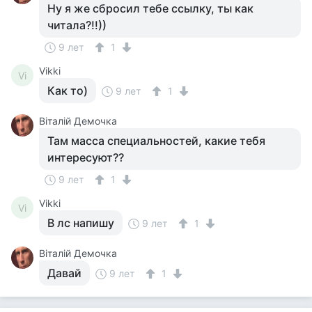
Ну я же сбросил тебе ссылку, ты как
читала?!!))
9 лет
1
Vikki
Vi
Как то)
9 лет
1
Віталій Демочка
Там масса специальностей, какие тебя
интересуют??
9 лет
1
Vikki
Vi
В лс напишу
9 лет
1
Віталій Демочка
Давай
9 лет
1