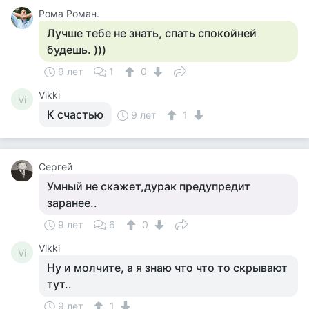
Рома Роман.
Лучше тебе не знать, спать спокойней
будешь. )))
9 лет
1
0
Vikki
Vi
К счастью
9 лет
1
Сергей
Умный не скажет,дурак предупредит
заранее..
9 лет
6
0
Vikki
Vi
Ну и молчите, а я знаю что что то скрывают
тут..
9 лет
1