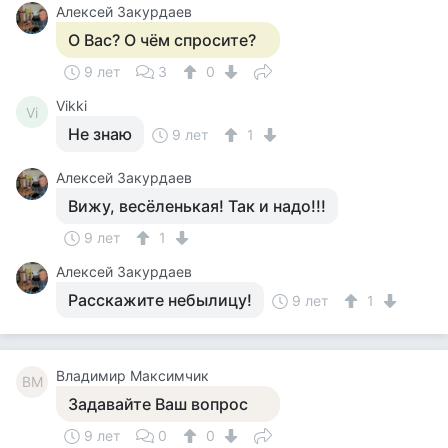
Алексей Закурдаев
О Вас? О чём спросите?
9 лет
3
0
Vikki
Vi
Не знаю
9 лет
1
Алексей Закурдаев
Вижу, весёленькая! Так и надо!!!
9 лет
1
Алексей Закурдаев
Расскажите небылицу!
9 лет
1
Владимир Максимчик
ВМ
Задавайте Ваш вопрос
9 лет
0
0