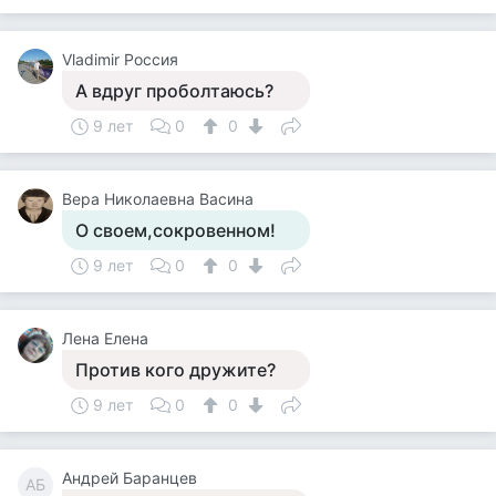
Vladimir Россия
А вдруг проболтаюсь?
9 лет
0
0
Вера Николаевна Васина
О своем,сокровенном!
9 лет
0
0
Лена Елена
Против кого дружите?
9 лет
0
0
Андрей Баранцев
АБ