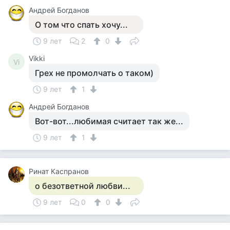
Андрей Богданов
О том что спать хочу...
9 лет
2
0
Vikki
Vi
Грех не промолчать о таком)
9 лет
1
Андрей Богданов
Вот-вот...любимая считает так же...
9 лет
1
Ринат Каспранов
о безответной любви...
9 лет
0
0