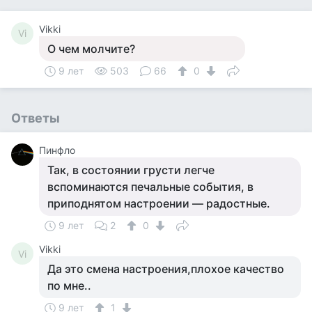
Vikki
Vi
О чем молчите?
9 лет
503
66
0
Ответы
Пинфло
Так, в состоянии грусти легче
вспоминаются печальные события, в
приподнятом настроении — радостные.
9 лет
2
0
Vikki
Vi
Да это смена настроения,плохое качество
по мне..
9 лет
1