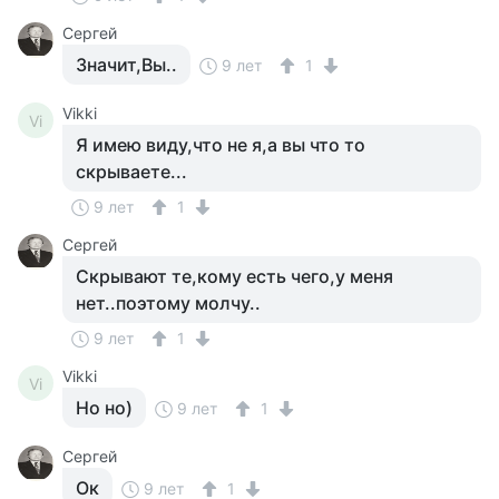
Сергей
Значит,Вы..
9 лет
1
Vikki
Vi
Я имею виду,что не я,а вы что то
скрываете...
9 лет
1
Сергей
Скрывают те,кому есть чего,у меня
нет..поэтому молчу..
9 лет
1
Vikki
Vi
Но но)
9 лет
1
Сергей
Ок
9 лет
1