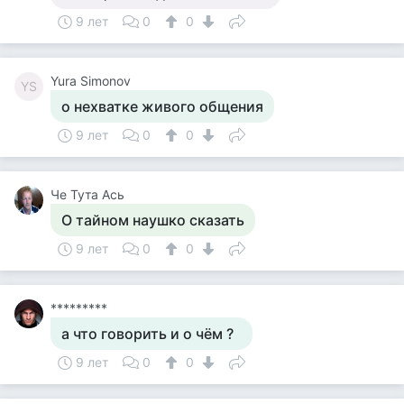
9 лет
0
0
Yura Simonov
YS
о нехватке живого общения
9 лет
0
0
Че Тута Ась
О тайном наушко сказать
9 лет
0
0
*********
а что говорить и о чём ?
9 лет
0
0