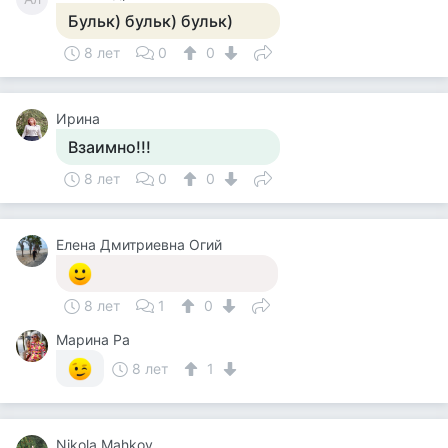
Бульк) бульк) бульк)
8 лет
0
0
Ирина
Взаимно!!!
8 лет
0
0
Елена Дмитриевна Огий
8 лет
1
0
Марина Ра
8 лет
1
Nikola Mahkov