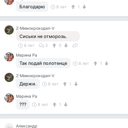
Благодарю
8 лет
1
Z-Мимокрокодил-V
Сиськи не отморозь.
8 лет
3
0
Марина Ра
Так подай полотенце
8 лет
1
Z-Мимокрокодил-V
Держи.
8 лет
1
Марина Ра
???
8 лет
1
Александр
Ал