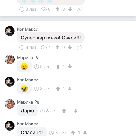
8 лет
0
0
Кот Макси
Супер картинка! Сэкси!!!
8 лет
7
0
Марина Ра
8 лет
1
Кот Макси
8 лет
1
Марина Ра
Дарю
8 лет
1
Кот Макси
Спасибо!
8 лет
1