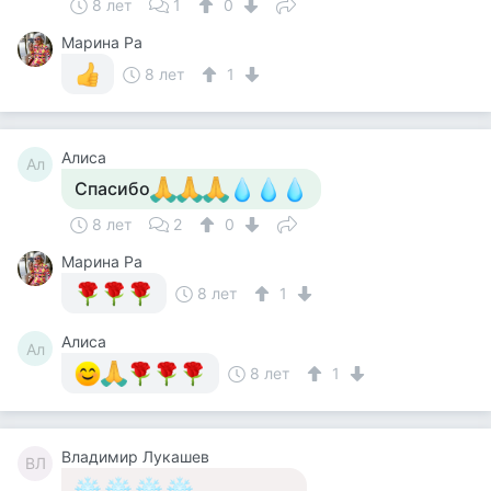
8 лет
1
0
Марина Ра
8 лет
1
Алиса
Ал
Спасибо
8 лет
2
0
Марина Ра
8 лет
1
Алиса
Ал
8 лет
1
Владимир Лукашев
ВЛ