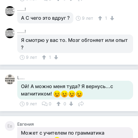
......!
А С чего это вдруг ?
9 лет
1
......!
Я смотрю у вас то. Мозг обгоняет или опыт
?
9 лет
1
L….
Ой! А можно меня туда? Я вернусь...с
магнитиком!
9 лет
0
0
Евгения
Ев
Может с учителем по грамматика