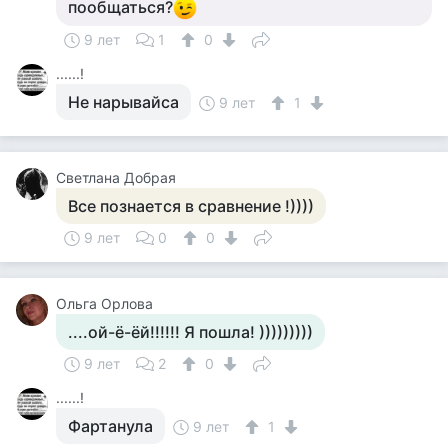
пообщаться?
9 лет
1
0
......!
Не нарывайса
9 лет
1
Светлана Добрая
Все познается в сравнение !))))
9 лет
0
0
Ольга Орлова
....ой-ё-ёй!!!!!! Я пошла! )))))))))
9 лет
2
0
......!
Фартанула
9 лет
1