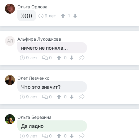
Ольга Орлова
))))))
9 лет
1
Альфира Лукошкова
АЛ
ничего не поняла...
9 лет
0
0
Олег Левченко
Что это значит?
9 лет
0
0
Ольга Березина
Да ладно
9 лет
0
0