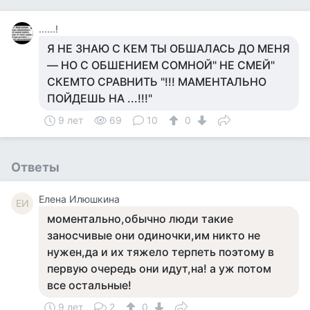
......!
Я НЕ ЗНАЮ С КЕМ ТЫ ОБШАЛАСЬ ДО МЕНЯ
— НО С ОБШЕНИЕМ СОМНОЙ" НЕ СМЕЙ"
СКЕМТО СРАВНИТЬ "!!! МАМЕНТАЛЬНО
ПОЙДЕШЬ НА ...!!!"
9 лет
69
10
0
Ответы
Елена Илюшкина
ЕИ
моментально,обычно люди такие
заносчивые они одиночки,им никто не
нужен,да и их тяжело терпеть поэтому в
первую очередь они идут,на! а уж потом
все остальные!
9 лет
2
0