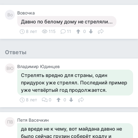
Вовочка
Во
Давно по белому дому не стреляли...
8 лет
115
11
0
Ответы
Владимир Юдинцев
ВЮ
Стрелять вредно для страны, один
придурок уже стрелял. Последний пример
уже четвёртый год продолжается.
8 лет
0
0
Петя Васечкин
ПВ
да вреде не к чему, вот майдана давно не
было сейчас грузин соберёт кодлу и