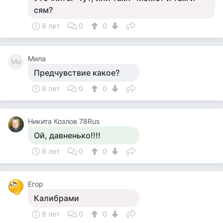
сям?
8 лет
0
0
Мила
Ми
Предчувствие какое?
8 лет
0
0
Никита Козлов 78Rus
Ой, давненько!!!!
8 лет
0
0
Егор
Калибрами
8 лет
0
0