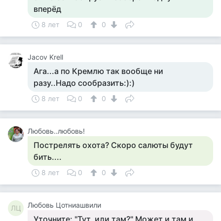
вперёд
8 лет
0
0
Jacov Krell
Ага...а по Кремлю так вообще ни
разу..Надо сообразить:):)
8 лет
0
0
Любовь..любовь!
Пострелять охота? Скоро салюты будут
бить....
8 лет
0
0
Любовь Цотниашвили
ЛЦ
Уточните: "Тут, или там?" Может и там и