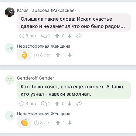
Юлия Тарасова (Раковская)
Слышала такие слова: Искал счастье
далеко и не заметил что оно было рядом...
8 лет
1
0
Нерасторопная Женщина
НЖ
8 лет
1
Gerrderoff Gerrder
GG
Кто Таню хочет, пока ещё хохочет. А Таню
кто узнал - навеки замолчал.
8 лет
1
0
Нерасторопная Женщина
НЖ
8 лет
1