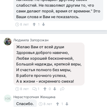
слабостей. Не позволяют другим то, что
сами делают порой, время от времени." Это
Ваши слова и Вам не показалось.
8 лет
1
Людмила Запорожан
Желаю Вам от всей души
Здоровья доброго навечно,
Любви хорошей бесконечной,
Большой надежды, крепкой веры,
И счастья полного без меры,
В работе прочного успеха,
А в жизни - искреннего смеха!
8 лет
1
0
Нерасторопная Женщина
НЖ
Спасибо.
8 лет
1