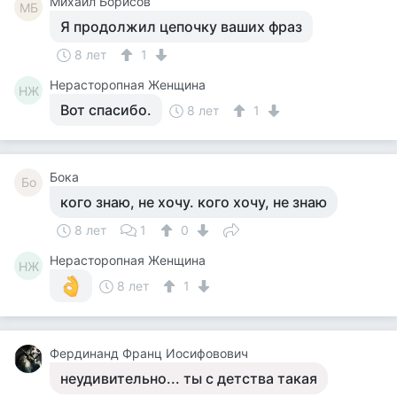
Михаил Борисов
МБ
Я продолжил цепочку ваших фраз
8 лет
1
Нерасторопная Женщина
НЖ
Вот спасибо.
8 лет
1
Бока
Бо
кого знаю, не хочу. кого хочу, не знаю
8 лет
1
0
Нерасторопная Женщина
НЖ
8 лет
1
Фердинанд Франц Иосифовович
неудивительно... ты с детства такая