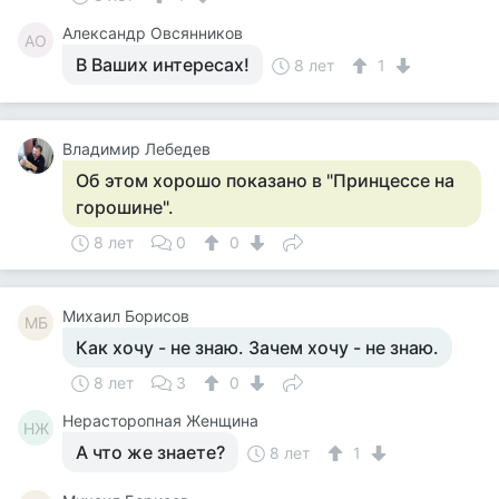
Александр Овсянников
АО
В Ваших интересах!
8 лет
1
Владимир Лебедев
Об этом хорошо показано в "Принцессе на
горошине".
8 лет
0
0
Михаил Борисов
МБ
Как хочу - не знаю. Зачем хочу - не знаю.
8 лет
3
0
Нерасторопная Женщина
НЖ
А что же знаете?
8 лет
1