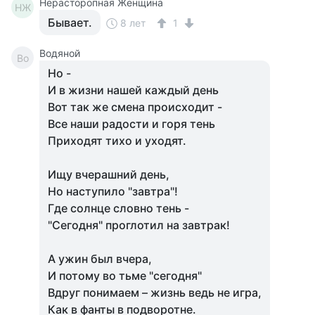
Нерасторопная Женщина
НЖ
Бывает.
8 лет
1
Водяной
Во
Но -
И в жизни нашей каждый день
Вот так же смена происходит -
Все наши радости и горя тень
Приходят тихо и уходят.
Ищу вчерашний день,
Но наступило "завтра"!
Где солнце словно тень -
"Сегодня" проглотил на завтрак!
А ужин был вчера,
И потому во тьме "сегодня"
Вдруг понимаем – жизнь ведь не игра,
Как в фанты в подворотне.