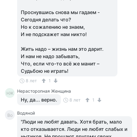
Проснувшись снова мы гадаем -
Сегодня делать что?
Но к сожалению не знаем,
И не подскажет нам никто!
Жить надо – жизнь нам это дарит.
И нам не надо забывать,
Что, если что-то всё же манит –
Судьбою не играть!
8 лет
1
Нерасторопная Женщина
НЖ
Ну, да... верно.
8 лет
1
Водяной
Во
"Люди не любят давать. Хотя брать, мало
кто отказывается. Люди не любят слабых и
нытиков. Не прощают другому своих