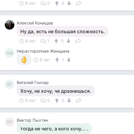
8 лет
0
0
Алексей Конищев
Ну да, есть не большая сложность.
8 лет
1
0
Нерасторопная Женщина
НЖ
8 лет
1
Виталий Гончар
ВГ
Хочу, не хочу, че дразнишься.
8 лет
0
0
Виктор Пыхтин
ВП
тогда не чего, а кого хочу... .