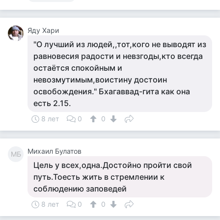
Яду Хари
"О лучший из людей,,тот,кого не выводят из
равновесия радости и невзгоды,кто всегда
остаётся спокойным и
невозмутимым,воистину достоин
освобождения." Бхагаввад-гита как она
есть 2.15.
8 лет
0
0
Михаил Булатов
МБ
Цель у всех,одна.Достойно пройти свой
путь.Тоесть жить в стремлении к
соблюдению заповедей
8 лет
0
0