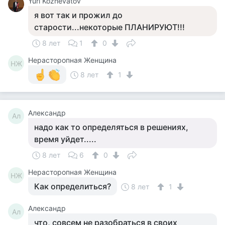
Yuri Kozhevatov
я вот так и прожил до
старости...некоторые ПЛАНИРУЮТ!!!
8 лет
1
0
Нерасторопная Женщина
НЖ
8 лет
1
Александр
Ал
надо как то определяться в решениях,
время уйдет.....
8 лет
6
0
Нерасторопная Женщина
НЖ
Как определиться?
8 лет
1
Александр
Ал
что, совсем не разобраться в своих