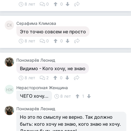
8 лет
0
0
Серафима Климова
СК
Это точно совсем не просто
8 лет
0
0
Пономарёв Леонид
Видимо - Кого хочу, не знаю
8 лет
2
0
Нерасторопная Женщина
НЖ
ЧЕГО хочу...
8 лет
1
Пономарёв Леонид
Но это по смыслу не верно. Так должно
быть: кого хочу не знаю, кого знаю не хочу.