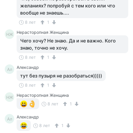
желаниях? попробуй с тем кого или что
вообще не знаешь....
8 лет
1
Нерасторопная Женщина
НЖ
Чего хочу? Не знаю. Да и не важно. Кого
знаю, точно не хочу.
8 лет
1
Александр
Ал
тут без пузыря не разобраться)))))
8 лет
1
Нерасторопная Женщина
НЖ
8 лет
1
Александр
Ал
8 лет
1