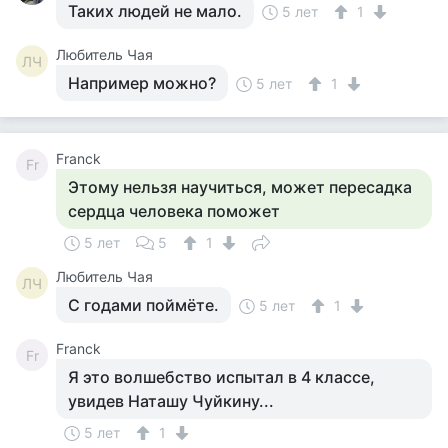
Таких людей не мало.
5 лет
1
Любитель Чая
ЛЧ
Например можно?
5 лет
1
Franck
Fr
Этому нельзя научиться, может пересадка
сердца человека поможет
5 лет
5
1
Любитель Чая
ЛЧ
С годами поймёте.
5 лет
1
Franck
Fr
Я это волшебство испытал в 4 классе,
увидев Наташу Чуйкину...
5 лет
1