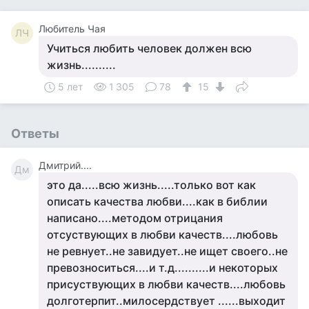
Любитель Чая
ЛЧ
Учиться любить человек должен всю
жизнь..........
5 лет
1 305
78
15
Ответы
Дмитрий....
Дм
это да.....всю жизнь.....только вот как
описать качества любви....как в библии
написано....методом отрицания
отсуствующих в любви качеств....любовь
не ревнует..не завидует..не ищет своего..не
превозноситься....и т.д..........и некоторых
присуствующих в любви качеств....любовь
долготерпит..милосердствует ......выходит