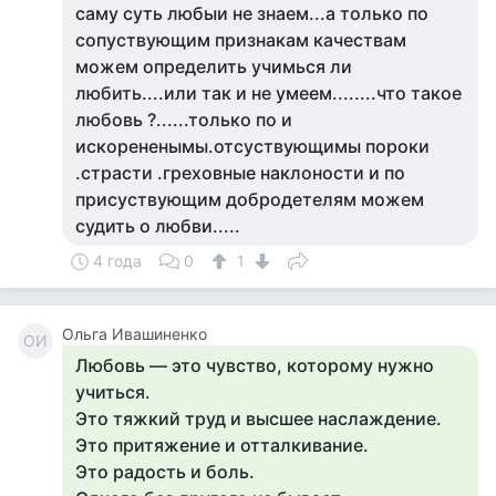
саму суть любыи не знаем...а только по
сопуствующим признакам качествам
можем определить учимься ли
любить....или так и не умеем........что такое
любовь ?......только по и
искорененымы.отсуствующимы пороки
.страсти .греховные наклоности и по
присуствующим добродетелям можем
судить о любви.....
4 года
0
1
Ольга Ивашиненко
ОИ
Любовь — это чувство, которому нужно
учиться.
Это тяжкий труд и высшее наслаждение.
Это притяжение и отталкивание.
Это радость и боль.