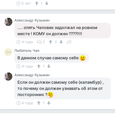
5 лет
1
Aлександр Кузьмин
.... опять Человек задолжал на ровном
месте ! КОМУ он должен ????!!!!
4 года
2
0
Любитель Чая
ЛЧ
В данном случае самому себе
4 года
1
Aлександр Кузьмин
Если он должен самому себе (каламбур) ,
то почему он должен узнавать об этом от
посторонних ?
4 года
1