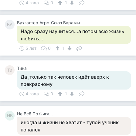
4 года
0
1
Бухгалтер Агро-Союз Барамыкина
БА
Надо сразу научиться...а потом всю жизнь
любить...
5 лет
0
1
Тина
Ти
Да ,только так человек идёт вверх к
прекрасному
4 года
0
1
Не Всё По Фигу...
НВ
иногда и жизни не хватит - тупой ученик
попался