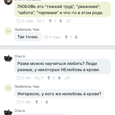
ЛЮБОВЬ это "тяжкий труд", "уважение",
"забота", "терпение" и что-то в этом роде.
4 года
1
2
Любитель Чая
ЛЧ
Так точно.
4 года
1
Ольга
Разве можно научиться любить? Люди
разные, у некоторых НЕлюбовь в крови.
5 лет
3
0
Любитель Чая
ЛЧ
Интересно, у кого же нелюбовь в крови?
5 лет
1
Ольга