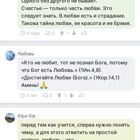
Одного без другого не бывает.
Счастье — только часть любви. Это
следует знать. В любви есть и страдание.
Такова тайна любви, ее красота и ее бремя.
4 года
0
1
Любовь
«Кто не любит, тот не познал Бога, потому
что Бог есть Любовь.» (1Ин.4,8)
«Достигайте Любви (Бога).» (1Кор.14,1)
Аминь!
5 лет
0
1
Юра Юр
перед тем как учится, сперва нужно понять
чему, а для этого ответить на простой
вопрос. любовь - это ...