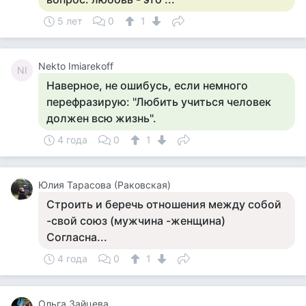
5 лет
0
1
Nekto Imiarekoff
NI
Наверное, не ошибусь, если немного
перефразирую: "Любить учиться человек
должен всю жизнь".
4 года
0
1
Юлия Тарасова (Раковская)
Строить и беречь отношения между собой
-свой союз (мужчина -женщина)
Согласна...
4 года
0
1
Ольга Зайцева