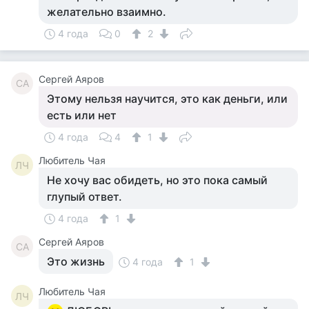
желательно взаимно.
4 года
0
2
Сергей Аяров
СА
Этому нельзя научится, это как деньги, или
есть или нет
4 года
4
1
Любитель Чая
ЛЧ
Не хочу вас обидеть, но это пока самый
глупый ответ.
4 года
1
Сергей Аяров
СА
Это жизнь
4 года
1
Любитель Чая
ЛЧ