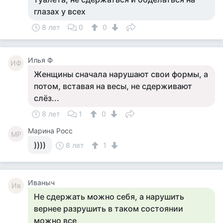
глазах у всех
8 лет
0
0
Илья Ф
ИФ
Женщины сначала нарушают свои формы, а
потом, вставая на весы, не сдерживают
слёз...
8 лет
1
0
Марина Росс
МР
))))
8 лет
1
Иваныч
Ив
Не сдержать можно себя, а нарушить
вернее разрушить в таком состоянии
можно все