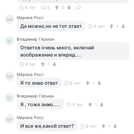
8 лет
5
0
Марина Росс
МР
Да можно,но не тот ответ
8 лет
1
Владимир Герман
ВГ
Ответов очень много, включай
воображение и вперед....
8 лет
1
Марина Росс
МР
Я то знаю ответ
8 лет
1
Владимир Герман
ВГ
Я , тоже знаю.....
8 лет
1
Марина Росс
МР
И все же,какой ответ?
8 лет
1