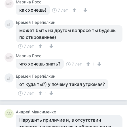
Марина Росс
МР
как хочешь)
7 лет
1
Еремей Перепёлкин
ЕП
может быть на другом вопросе ты будешь
по откровеннее)
7 лет
1
Марина Росс
МР
что хочешь знать?
7 лет
1
Еремей Перепёлкин
ЕП
от куда ты?) у почему такая угрюмая?
7 лет
1
Андрей Максименко
АМ
Нарушить приличие и, в отсутствии
туалета, не сдержаться и обделаться на