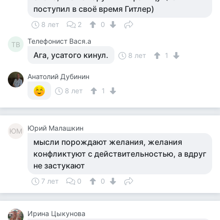
поступил в своё время Гитлер)
8 лет
2
0
Телефонист Вася.а
ТВ
Ага, усатого кинул.
8 лет
1
Анатолий Дубинин
8 лет
1
Юрий Малашкин
ЮМ
мысли порождают желания, желания
конфликтуют с действительностью, а вдруг
не застукают
7 лет
0
0
Ирина Цыкунова