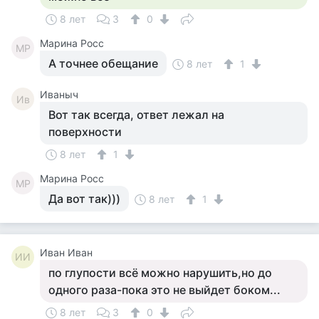
8 лет
3
0
Марина Росс
МР
А точнее обещание
8 лет
1
Иваныч
Ив
Вот так всегда, ответ лежал на
поверхности
8 лет
1
Марина Росс
МР
Да вот так)))
8 лет
1
Иван Иван
ИИ
по глупости всё можно нарушить,но до
одного раза-пока это не выйдет боком...
8 лет
3
0