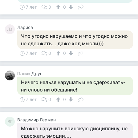
7 лет
0
0
Лариса
Ла
Что угодно нарушаемо и что угодно можно
не сдержать... даже ход мысли)))
7 лет
0
0
Папин Друг
Ничего нельзя нарушать и не сдерживать-
ни слово ни обещание!
7 лет
0
0
Владимир Герман
ВГ
Можно нарушить воинскую дисциплину, не
сдержать эмоции....