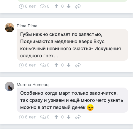
6 лет
0
0
Dima Dima
Губы нежно скользят по запястью,
Поднимаются медленно вверх Вкус
коньячный невинного счастья- Искушения
сладкого грех....
6 лет
0
0
Murena Homeaq
Особенно когда март только закончится,
так сразу и узнаем и ещё много чего узнать
можно в этот первый денёк
6 лет
0
0