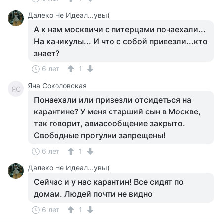
Далеко Не Идеал...увы(
А к нам москвичи с питерцами понаехали...
На каникулы... И что с собой привезли...кто
знает?
6 лет
1
Яна Соколовская
ЯС
Понаехали или привезли отсидеться на
карантине? У меня старший сын в Москве,
так говорит, авиасообщение закрыто.
Свободные прогулки запрещены!
6 лет
1
Далеко Не Идеал...увы(
Сейчас и у нас карантин! Все сидят по
домам. Людей почти не видно
6 лет
1