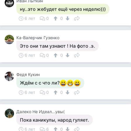
Иван Лыткин
ну..это жебудет ещё через неделю)))
6 лет
0
0
Ка-Валерчик Гузенко
Это они там узнают ! На фото .э.
6 лет
0
0
Федя Кукин
Ждём с с что ли?
6 лет
0
0
Далеко Не Идеал...увы(
Пока каникулы, народ гуляет.
6 лет
6
0