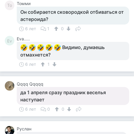
Томми
То
Он собирается сковородкой отбиваться от
астероида?
6 лет
1
0
Eva.....
Ev
Видимо, думаешь
отмахнется?
6 лет
1
Qqqq Qqqqq
да 1 апреля сразу праздник веселья
наступает
6 лет
0
0
Руслан