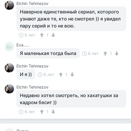
Elchin Tehmezov
Наверное единственный сериал, которого
узнают даже те, кто не смотрел )) я увидел
пару серий и то не всю.
6 лет
1
Eva.....
Ev
Я маленькая тогда была
6 лет
1
Elchin Tehmezov
И я ))
6 лет
1
Elchin Tehmezov
Недавно хотел смотреть, но хахатушки за
кадром бесит ))
6 лет
1
Янина