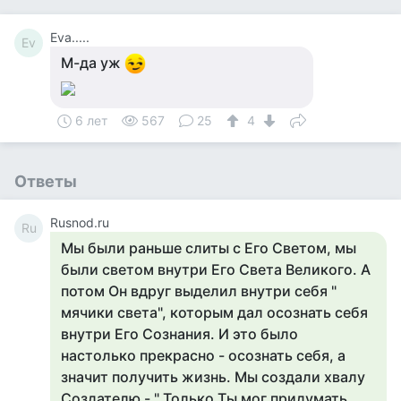
Eva.....
Ev
М-да уж
6 лет
567
25
4
Ответы
Rusnod.ru
Ru
Мы были раньше слиты с Его Светом, мы
были светом внутри Его Света Великого. А
потом Он вдруг выделил внутри себя "
мячики света", которым дал осознать себя
внутри Его Сознания. И это было
настолько прекрасно - осознать себя, а
значит получить жизнь. Мы создали хвалу
Создателю - " Только Ты мог придумать