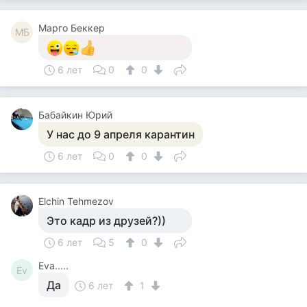
Mарго Беккер
MБ
6 лет
0
0
Бабайкин Юрий
У нас до 9 апреля карантин
6 лет
0
0
Elchin Tehmezov
Это кадр из друзей?))
6 лет
5
0
Eva.....
Ev
Да
6 лет
1