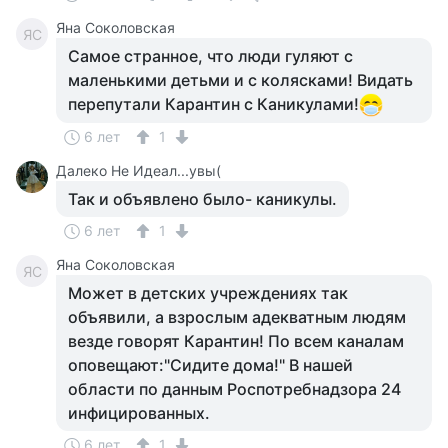
Яна Соколовская
ЯС
Самое странное, что люди гуляют с
маленькими детьми и с колясками! Видать
перепутали Карантин с Каникулами!
6 лет
1
Далеко Не Идеал...увы(
Так и объявлено было- каникулы.
6 лет
1
Яна Соколовская
ЯС
Может в детских учреждениях так
объявили, а взрослым адекватным людям
везде говорят Карантин! По всем каналам
оповещают:"Сидите дома!" В нашей
области по данным Роспотребнадзора 24
инфицированных.
6 лет
1