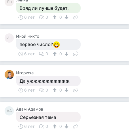
Ян
Вряд ли лучше будет.
6 лет
0
0
Иной Никто
ИН
первое число?
6 лет
0
0
Игорюха
Да ужжжжжжжжжж
6 лет
0
0
Адам Адамов
АА
Серьезная тема
6 лет
0
0