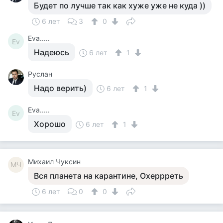
Будет по лучше так как хуже уже не куда ))
6 лет
3
0
Eva.....
Ev
Надеюсь
6 лет
1
Руслан
Надо верить)
6 лет
1
Eva.....
Ev
Хорошо
6 лет
1
Михаил Чуксин
МЧ
Вся планета на карантине, Охеррреть
6 лет
0
0