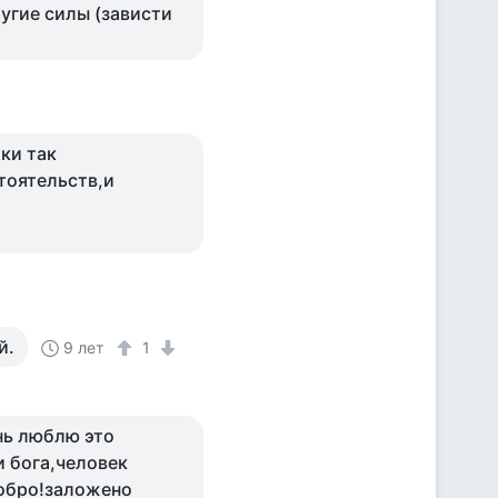
ругие силы (зависти
ки так
тоятельств,и
й.
9 лет
1
нь люблю это
и бога,человек
добро!заложено