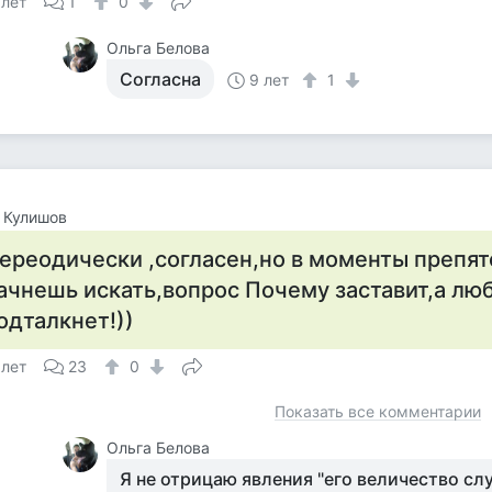
 лет
1
0
Ольга Белова
Согласна
9 лет
1
 Кулишов
ереодически ,согласен,но в моменты препят
ачнешь искать,вопрос Почему заставит,а лю
одталкнет!))
 лет
23
0
Показать все комментарии
Ольга Белова
Я не отрицаю явления "его величество слу