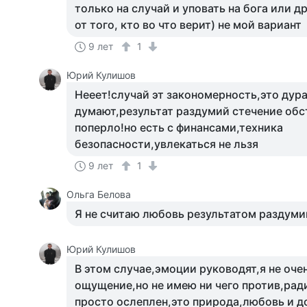
только на случай и уповать на бога или д
от того, кто во что верит) не мой вариант
9 лет
1
Юрий Кулишов
Нееет!случай эт закономерность,это дура
думают,результат раздумий стечение обс
поперло!но есть с финансами,техника
безопасности,увлекаться не льзя
9 лет
1
Ольга Белова
Я не считаю любовь результатом раздуми
Юрий Кулишов
В этом случае,эмоции руководят,я не оче
ощущение,но не имею ни чего против,рад
просто ослеплен,это природа,любовь и 