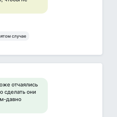
зятом случае
хоже отчаялись
то сделать они
ым-давно