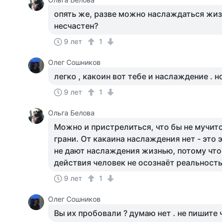
опять же, разве можно наслаждаться жиз
несчастен?
9 лет
1
Олег Сошников
легко , какоин вот тебе и наслаждение . н
9 лет
1
Ольга Белова
Можно и пристрелиться, что бы не мучитс
грани. От какаина наслаждения нет - это 
не дают наслаждения жизнью, потому что
действия человек не осознаёт реальность
9 лет
1
Олег Сошников
Вы их пробовали ? думаю нет . не пишите ч