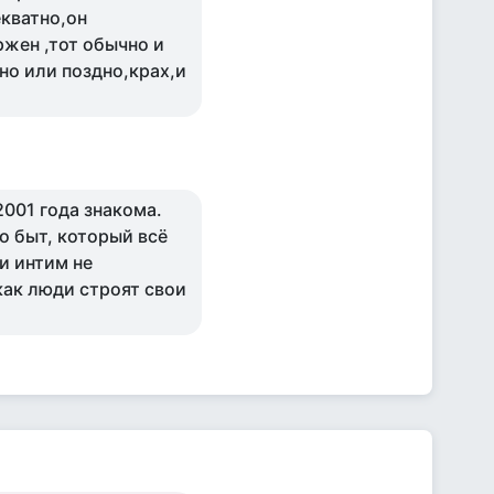
кватно,он
ржен ,тот обычно и
но или поздно,крах,и
 2001 года знакома.
ро быт, который всё
 и интим не
как люди строят свои