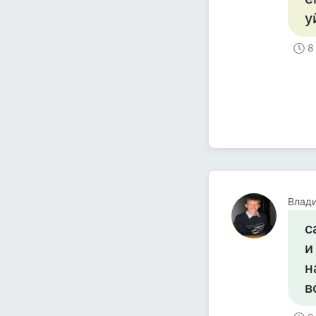
у
8
Влад
с
и
н
в