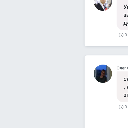
У
з
д
9
Олег
с
,
э
9