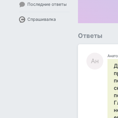
Последние ответы
Спрашивалка
Ответы
Анато
Ан
Д
п
п
с
п
Г
н
e