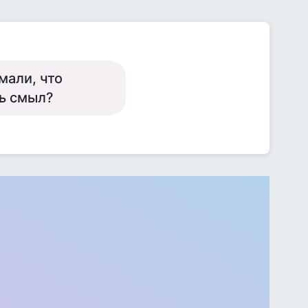
мали, что
ть смыл?