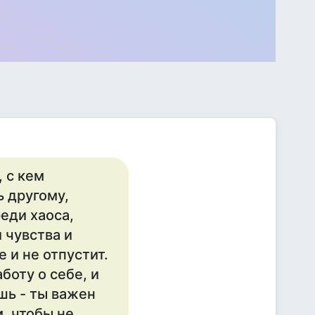
, с кeм
ь другому,
рeди хаоса,
 чувства и
 и нe отпустит.
боту о сeбe, и
шь - ты важeн
м, чтобы нe