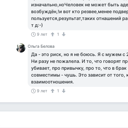
изначально,ноЧеловек не может быть аде
возбуждён,!и вот кто резвее,менее подве
пользуется,результат,таких отнашений ра
т д:-)
9 лет
1
Ольга Белова
Да - это риск, но я не боюсь. Я с мужем с
Ни разу не пожалела. И то, что говорят п
убивает, про привычку, про то, что в брак
совместимы - чушь. Это зависит от того, 
взаимоотношения.
9 лет
1
к