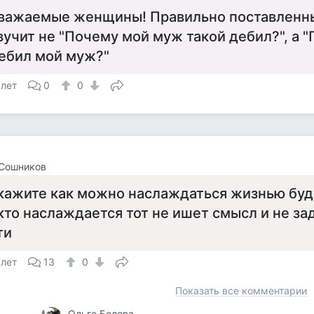
важаемые женщины! Правильно поставленн
вучит не "Почему мой муж такой дебил?", а "
ебил мой муж?"
 лет
0
0
 Сошников
кажите как можно наслаждаться жизнью бу
 кто наслаждается тот не ишет смысл и не з
ти
 лет
13
0
Показать все комментарии
Ольга Белова