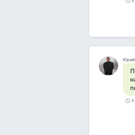
9
Юрий
П
н
п
9