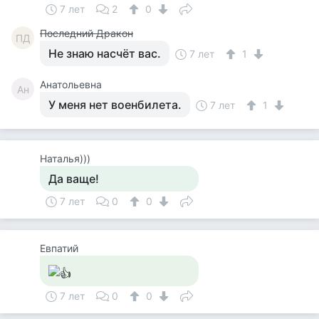
7 лет
2
0
Последний Дракон
ПД
Не знаю насчёт вас.
7 лет
1
Анатольевна
Ан
У меня нет военбилета.
7 лет
1
Наталья)))
Да ваще!
7 лет
0
0
Евпатий
7 лет
0
0