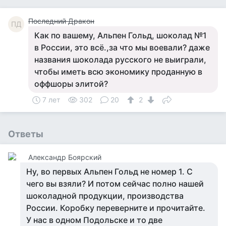
Последний Дракон
ПД
Как по вашему, Альпен Гольд, шоколад №1
в России, это всё.,за что мы воевали? даже
названия шоколада русского не выиграли,
чтобы иметь всю экономику проданную в
оффшоры элитой?
7 лет
302
20
2
Ответы
Александр Боярский
Ну, во первых Альпен Гольд не номер 1. С
чего вы взяли? И потом сейчас полно нашей
шоколадной продукции, производства
России. Коробку переверните и прочитайте.
У нас в одном Подольске и то две