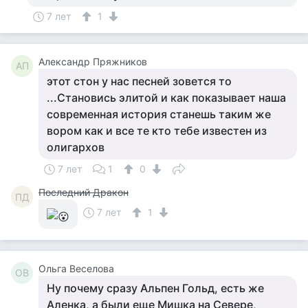
7 лет
1
Александр Пряжников
АП
этот стон у нас песней зовется то
...Становись элитой и как показывает наша
современная история станешь таким же
вором как и все те кто тебе известен из
олигархов
7 лет
1
0
Последний Дракон
ПД
7 лет
1
Ольга Веселова
ОВ
Ну почему сразу Альпен Гольд, есть же
Аленка, а были еще Мишка на Севере,