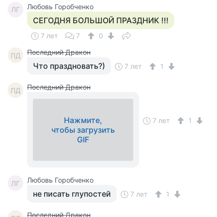
Любовь Горобченко
ЛГ
СЕГОДНЯ БОЛЬШОЙ ПРАЗДНИК !!!
7 лет
7
0
Последний Дракон
ПД
Что праздновать?)
7 лет
1
Последний Дракон
ПД
Нажмите,
7 лет
1
чтобы загрузить
GIF
Любовь Горобченко
ЛГ
не писать глупостей
7 лет
1
Последний Дракон