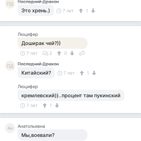
Последний Дракон
ПД
Это хрень.)
7 лет
1
Люцифер
Доширак чей?))
7 лет
2
0
Последний Дракон
ПД
Китайский?
7 лет
1
Люцифер
кремлевский))..процент там пукинский
7 лет
1
Анатольевна
Ан
Мы,воевали?