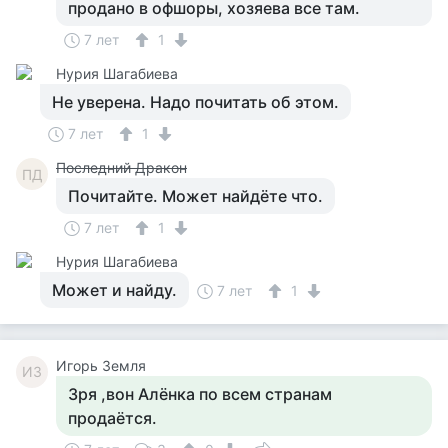
продано в офшоры, хозяева все там.
7 лет
1
Нурия Шагабиева
Не уверена. Надо почитать об этом.
7 лет
1
Последний Дракон
ПД
Почитайте. Может найдёте что.
7 лет
1
Нурия Шагабиева
Может и найду.
7 лет
1
Игорь Земля
ИЗ
Зря ,вон Алёнка по всем странам
продаётся.