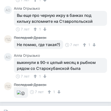
Алла Огрызько
АО
Вы еще про черную икру в банках под
кильку вспомните на Ставропольской
7 лет
1
Последний Дракон
ПД
Не помню, где такая?)
7 лет
1
Алла Огрызько
АО
выкинули в 90-х целый месяц в рыбном
рядом со Старокубанской была
7 лет
1
Последний Дракон
ПД
7 лет
1