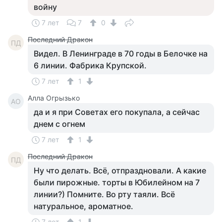
войну
7 лет
7
0
Последний Дракон
ПД
Видел. В Ленинграде в 70 годы в Белочке на
6 линии. Фабрика Крупской.
7 лет
1
Алла Огрызько
АО
да и я при Советах его покупала, а сейчас
днем с огнем
7 лет
1
Последний Дракон
ПД
Ну что делать. Всё, отпраздновали. А какие
были пирожные. торты в Юбилейном на 7
линии?) Помните. Во рту таяли. Всё
натуральное, ароматное.
7 лет
1