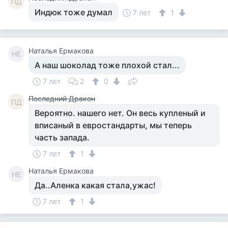
ПД
Индюк тоже думал
7 лет
1
Наталья Ермакова
НЕ
А наш шоколад тоже плохой стал...
7 лет
2
0
Последний Дракон
ПД
Вероятно. нашего нет. Он весь купленый и
вписаный в евростандарты, мы теперь
часть запада.
7 лет
1
Наталья Ермакова
НЕ
Да..Аленка какая стала,ужас!
7 лет
1