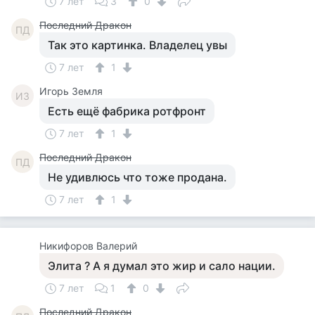
7 лет
3
0
Последний Дракон
ПД
Так это картинка. Владелец увы
7 лет
1
Игорь Земля
ИЗ
Есть ещё фабрика ротфронт
7 лет
1
Последний Дракон
ПД
Не удивлюсь что тоже продана.
7 лет
1
Никифоров Валерий
Элита ? А я думал это жир и сало нации.
7 лет
1
0
Последний Дракон