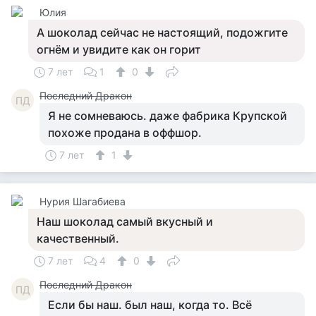
Юлия
А шоколад сейчас не настоящий, подожгите
огнём и увидите как он горит
7 лет
1
0
Последний Дракон
ПД
Я не сомневаюсь. даже фабрика Крупской
похоже продана в оффшор.
7 лет
1
Нурия Шагабиева
Наш шоколад самый вкусный и
качественный.
7 лет
4
0
Последний Дракон
ПД
Если бы наш. был наш, когда то. Всё