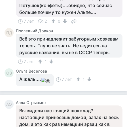
Петушок(конфеты)....обидно, что сейчас
больше почему то нужен Альпе....
7 лет
2
0
Последний Дракон
ПД
Всё это принадлежит забугорным хозяевам
теперь. Глупо не знать. Не ведитесь на
русские названия. вы не в СССР теперь.
7 лет
1
Ольга Веселова
ОВ
А жаль....
7 лет
1
Алла Огрызько
АО
Вы видели настоящий шоколад?
настоящий принесешь домой, запах на весь
дом. а это как раз немецкий эрзац как в