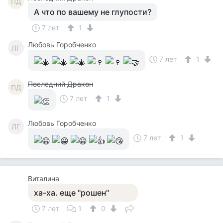
ПД
А что по вашему не глупости?
7 лет
1
Любовь Горобченко
ЛГ
7 лет
1
Последний Дракон
ПД
7 лет
1
Любовь Горобченко
ЛГ
7 лет
1
Виталина
ха-ха. еще "рошен"
7 лет
1
0