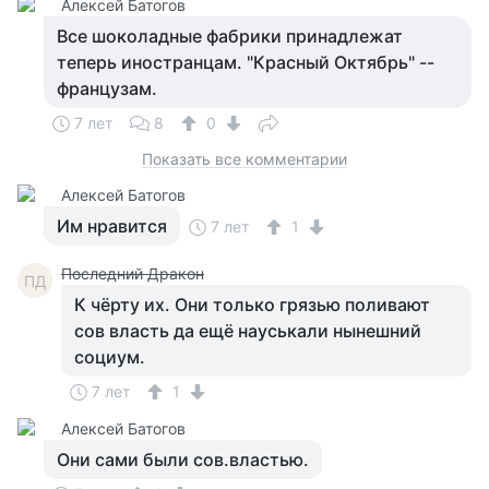
Алексей Батогов
Все шоколадные фабрики принадлежат
теперь иностранцам. "Красный Октябрь" --
французам.
7 лет
8
0
Показать все комментарии
Алексей Батогов
Им нравится
7 лет
1
Последний Дракон
ПД
К чёрту их. Они только грязью поливают
сов власть да ещё науськали нынешний
социум.
7 лет
1
Алексей Батогов
Они сами были сов.властью.