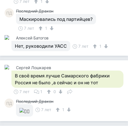
7 лет
1
Последний Дракон
ПД
Маскировались под партийцев?
7 лет
1
Алексей Батогов
Нет, руководили УАСС
7 лет
1
Сергей Лошкарев
В своё время лучше Самарского фабрики
Россия не было ,а сейчас и он не тот
7 лет
1
0
Последний Дракон
ПД
7 лет
1