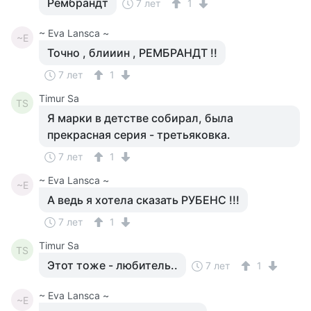
Рембрандт
7 лет
1
~ Eva Lansca ~
~E
Точно , блииин , РЕМБРАНДТ !!
7 лет
1
Timur Sa
TS
Я марки в детстве собирал, была
прекрасная серия - третьяковка.
7 лет
1
~ Eva Lansca ~
~E
А ведь я хотела сказать РУБЕНС !!!
7 лет
1
Timur Sa
TS
Этот тоже - любитель..
7 лет
1
~ Eva Lansca ~
~E