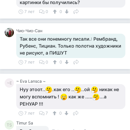
картинки бы получились?
7 лет
0
0
Чио-Чио-Сан
Так все они понемногу писали.: Рембранд,
Рубенс, Тициан. Только полотна художники
не рисуют, а ПИШУТ
7 лет
0
0
~ Eva Lansca ~
~E
Нуу этоот..
.как его ..
..ой
никак не
могу вспомнить !
как же .....
...а
РЕНУАР !!!
7 лет
7
0
Timur Sa
TS