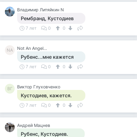
Владимир Литяйкин N
Рембранд, Кустодиев
7 лет
0
0
Not An Angel...
NA
Рубенс...мне кажется
7 лет
0
0
Виктор Глуховченко
ВГ
Кустодиев, кажется.
7 лет
0
0
Андрей Мацнев
Рубенс, Кустодиев.