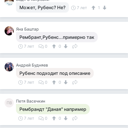
Может, Рубенс? Не?
7 лет
1
Яна Баштар
Рембрант,Рубенс...примерно так
7 лет
0
0
Андрей Будняев
Рубенс подходит под описание
7 лет
0
0
Петя Васечкин
ПВ
Рембрандт "Даная" например
7 лет
0
0