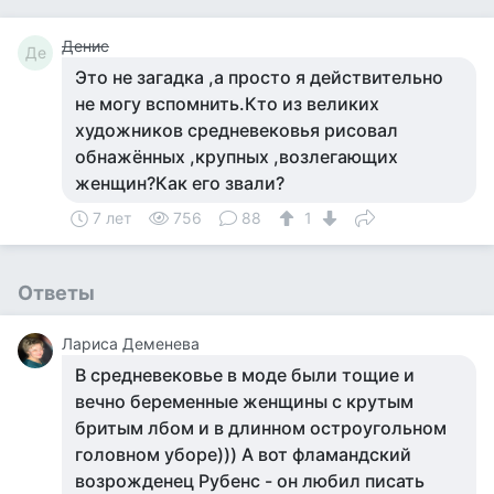
Денис
Де
Это не загадка ,а просто я действительно
не могу вспомнить.Кто из великих
художников средневековья рисовал
обнажённых ,крупных ,возлегающих
женщин?Как его звали?
7 лет
756
88
1
Ответы
Лариса Деменева
В средневековье в моде были тощие и
вечно беременные женщины с крутым
бритым лбом и в длинном остроугольном
головном уборе))) А вот фламандский
возрожденец Рубенс - он любил писать