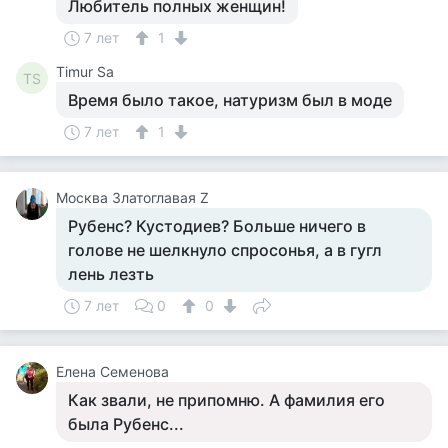
Любитель полных женщин!
7 лет
1
Timur Sa
TS
Время было такое, натуризм был в моде
7 лет
1
Москва Златоглавая Z
Рубенс? Кустодиев? Больше ничего в
голове не шелкнуло спросонья, а в гугл
лень лезть
7 лет
0
0
Елена Семенова
Как звали, не припомню. А фамилия его
была Рубенс...