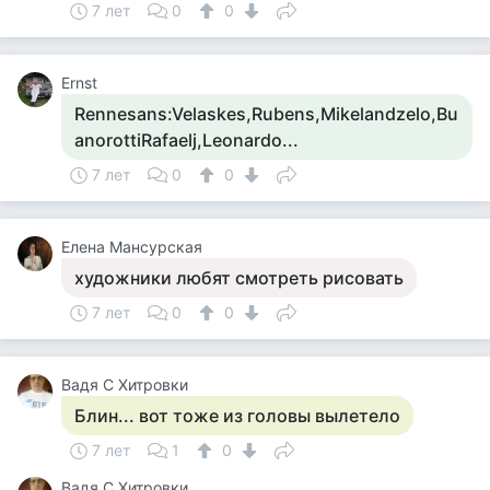
7 лет
0
0
Ernst
Rennesans:Velaskes,Rubens,Mikelandzelo,Bu
anorottiRafaelj,Leonardo...
7 лет
0
0
Елена Мансурская
художники любят смотреть рисовать
7 лет
0
0
Вадя С Хитровки
Блин... вот тоже из головы вылетело
7 лет
1
0
Вадя С Хитровки