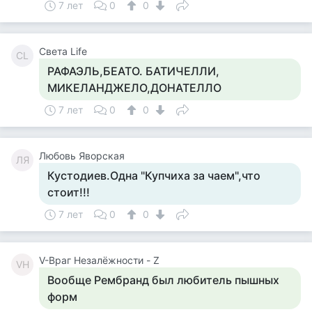
7 лет
0
0
Света Life
СL
РАФАЭЛЬ,БЕАТО. БАТИЧЕЛЛИ,
МИКЕЛАНДЖЕЛО,ДОНАТЕЛЛО
7 лет
0
0
Любовь Яворская
ЛЯ
Кустодиев.Одна "Купчиха за чаем",что
стоит!!!
7 лет
0
0
V-Враг Незалёжности - Z
VН
Вообще Рембранд был любитель пышных
форм