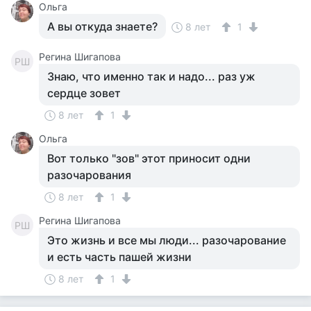
Ольга
А вы откуда знаете?
8 лет
1
Регина Шигапова
РШ
Знаю, что именно так и надо... раз уж
сердце зовет
8 лет
1
Ольга
Вот только "зов" этот приносит одни
разочарования
8 лет
1
Регина Шигапова
РШ
Это жизнь и все мы люди... разочарование
и есть часть пашей жизни
8 лет
1