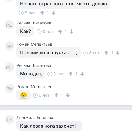
Не чего странного я так часто делаю
8 лет
1
Регина Шигапова
РШ
Как?
8 лет
1
Роман Мелентьев
РМ
Поднимаю и опускаю . :;
8 лет
1
Регина Шигапова
РШ
Молодец
8 лет
1
Роман Мелентьев
РМ
8 лет
1
Людмила Евсеева
ЛЕ
Как левая нога захочет!