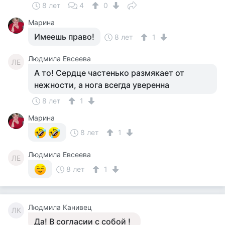
8 лет
4
0
Марина
Имеешь право!
8 лет
1
Людмила Евсеева
ЛЕ
А то! Сердце частенько размякает от
нежности, а нога всегда уверенна
8 лет
1
Марина
8 лет
1
Людмила Евсеева
ЛЕ
8 лет
1
Людмила Канивец
ЛК
Да! В согласии с собой !