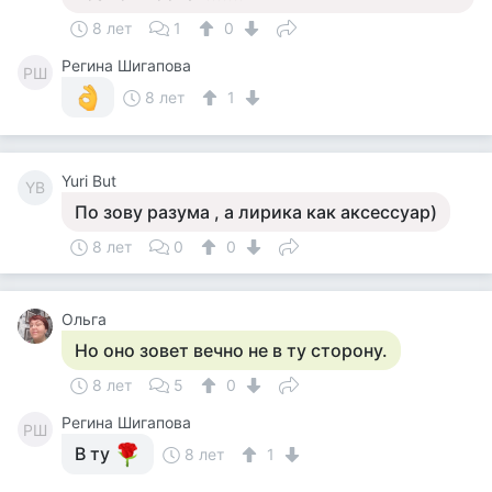
8 лет
1
0
Регина Шигапова
РШ
8 лет
1
Yuri But
YB
По зову разума , а лирика как аксессуар)
8 лет
0
0
Ольга
Но оно зовет вечно не в ту сторону.
8 лет
5
0
Регина Шигапова
РШ
В ту
8 лет
1