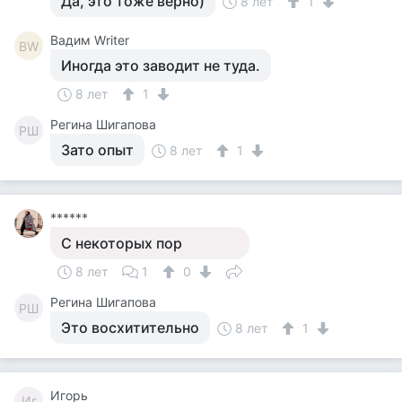
Да, это тоже верно)
8 лет
1
Вадим Writer
ВW
Иногда это заводит не туда.
8 лет
1
Регина Шигапова
РШ
Зато опыт
8 лет
1
******
С некоторых пор
8 лет
1
0
Регина Шигапова
РШ
Это восхитительно
8 лет
1
Игорь
Иг