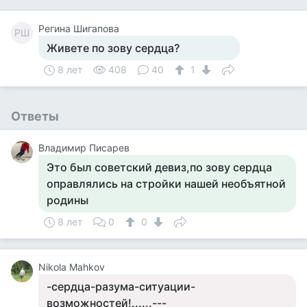
Регина Шигапова
РШ
Живете по зову сердца?
8 лет
408
40
1
Ответы
Владимир Писарев
Это был советский девиз,по зову сердца
оправлялись на стройки нашей необъятной
родины
8 лет
0
0
Nikola Mahkov
-сердца-разума-ситуации-
возможностей!......---