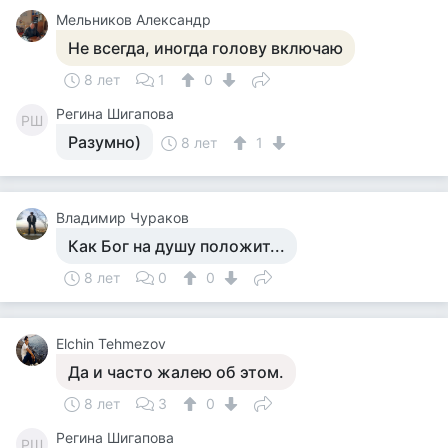
Мельников Александр
Не всегда, иногда голову включаю
8 лет
1
0
Регина Шигапова
РШ
Разумно)
8 лет
1
Владимир Чураков
Как Бог на душу положит...
8 лет
0
0
Elchin Tehmezov
Да и часто жалею об этом.
8 лет
3
0
Регина Шигапова
РШ