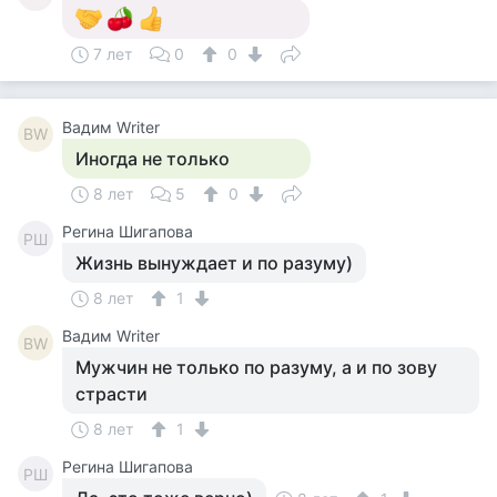
7 лет
0
0
Вадим Writer
ВW
Иногда не только
8 лет
5
0
Регина Шигапова
РШ
Жизнь вынуждает и по разуму)
8 лет
1
Вадим Writer
ВW
Мужчин не только по разуму, а и по зову
страсти
8 лет
1
Регина Шигапова
РШ