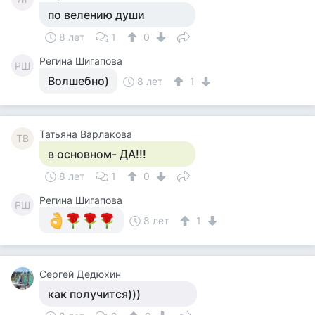
по велению души
8 лет
1
0
Регина Шигапова
РШ
Волшебно)
8 лет
1
Татьяна Варлакова
ТВ
в основном- ДА!!!
8 лет
1
0
Регина Шигапова
РШ
8 лет
1
Сергей Дедюхин
как получится)))