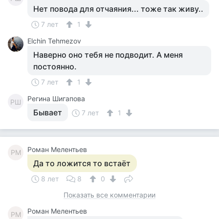
Нет повода для отчаяния... тоже так живу..
7 лет
1
Elchin Tehmezov
Наверно оно тебя не подводит. А меня
постоянно.
7 лет
1
Регина Шигапова
РШ
Бывает
7 лет
1
Роман Мелентьев
РМ
Да то ложится то встаёт
8 лет
8
0
Показать все комментарии
Роман Мелентьев
РМ