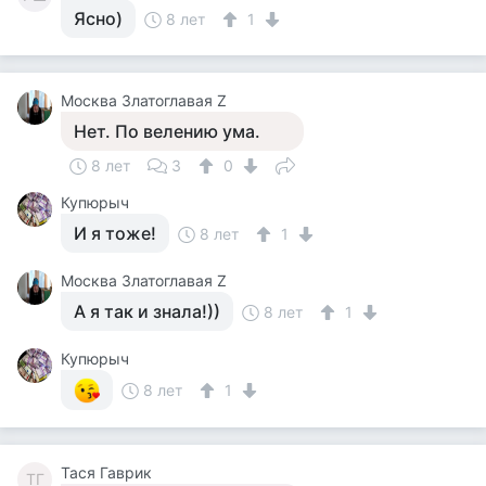
Ясно)
8 лет
1
Москва Златоглавая Z
Нет. По велению ума.
8 лет
3
0
Купюрыч
И я тоже!
8 лет
1
Москва Златоглавая Z
А я так и знала!))
8 лет
1
Купюрыч
8 лет
1
Тася Гаврик
ТГ