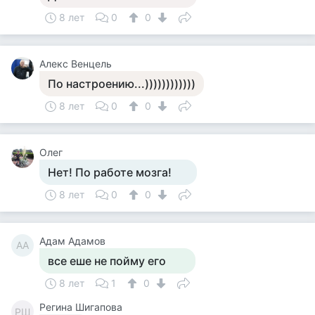
8 лет
0
0
Алекс Венцель
По настроению...))))))))))))
8 лет
0
0
Олег
Нет! По работе мозга!
8 лет
0
0
Адам Адамов
АА
все еше не пойму его
8 лет
1
0
Регина Шигапова
РШ