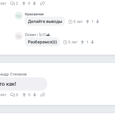
 лет
2
0
Красавчик
Кр
Делайте выводы
5 лет
1
Ocean♀️🦭🧞‍♀️🌊
Oc
Разберемся)))
5 лет
1
андр Степанов
то как!
 лет
0
0