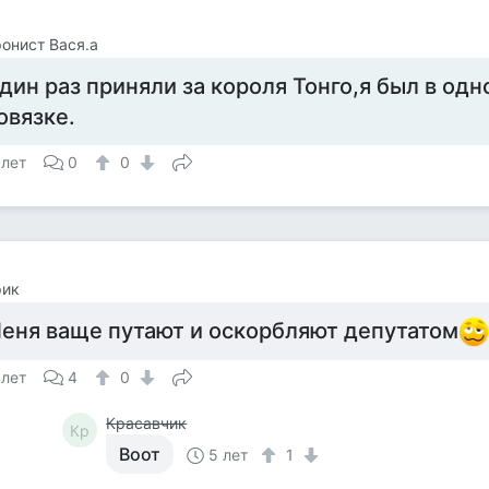
онист Вася.а
дин раз приняли за короля Тонго,я был в од
овязке.
 лет
0
0
рик
еня ваще путают и оскорбляют депутатом
 лет
4
0
Красавчик
Кр
Воот
5 лет
1