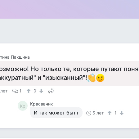
тина Пакшина
озможно! Но только те, котоpые путают поня
аккуpатный" и "изысканный"!
 лет
1
0
Красавчик
Кр
И так может бытт
5 лет
1