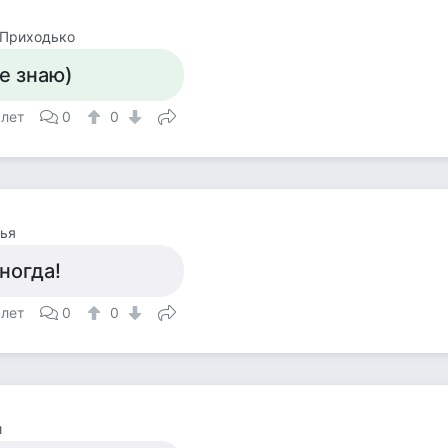
 Приходько
е знаю)
 лет
0
0
ья
ногда!
 лет
0
0
и