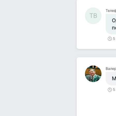
Телеф
ТВ
О
п
5
Вале
М
5