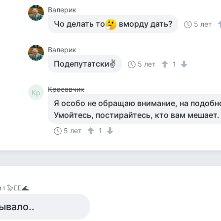
Валерик
Чо делать то
вморду дать?
5 лет
Валерик
Подепутатски✌
5 лет
1
Красавчик
Кр
Я особо не обращаю внимание, на подобн
Умойтесь, постирайтесь, кто вам мешает.
5 лет
1
️🦭🧞‍♀️🌊
ывало..