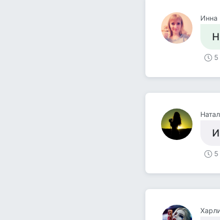
Инна
Н
5
Натал
И
5
Харл