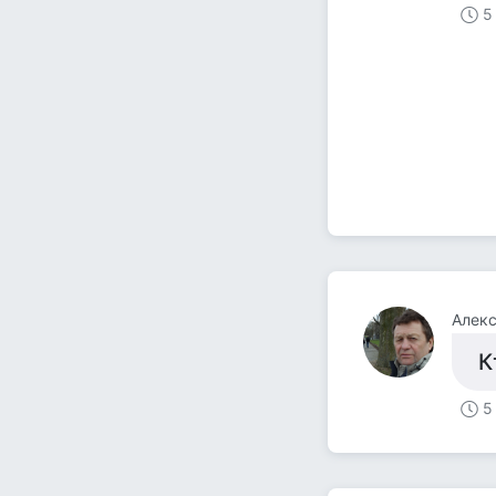
5
Алекс
К
5