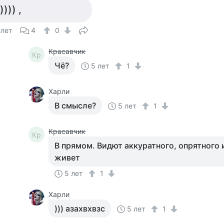
)))) ,
 лет
4
0
Красавчик
Кр
Чё?
5 лет
1
Харли
В смысле?
5 лет
1
Красавчик
Кр
В прямом. Видют аккуратного, опрятного 
живет
5 лет
1
Харли
))) азахвхвзс
5 лет
1