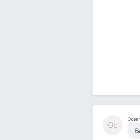
Ocean♀
Oc
Б