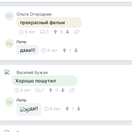
Ольга Огородник
ОО
прекрасный фильм
9 лет
1
0
Петр
Пе
дааа!!!
9 лет
1
Василий Бужан
Хорошо пошутил
9 лет
1
0
Петр
Пе
да!!
9 лет
1