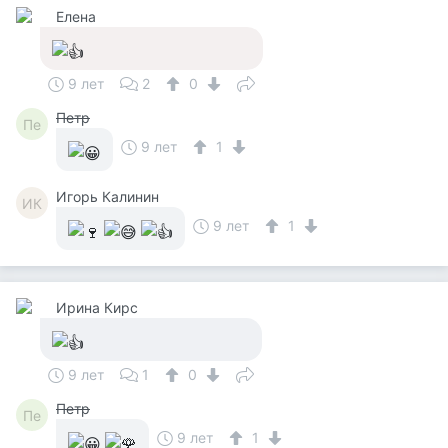
Елена
9 лет
2
0
Петр
Пе
9 лет
1
Игорь Калинин
ИК
9 лет
1
Ирина Кирс
9 лет
1
0
Петр
Пе
9 лет
1