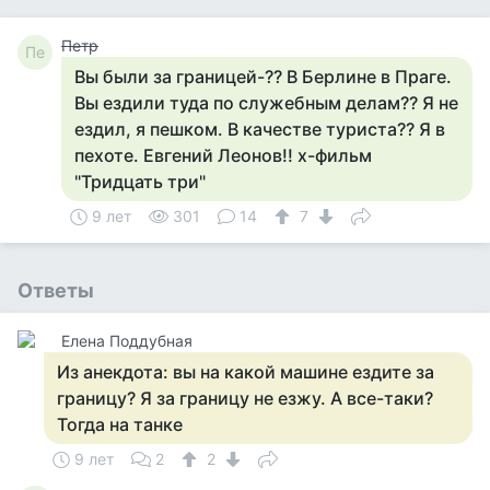
Петр
Пе
Вы были за границей-?? В Берлине в Праге.
Вы ездили туда по служебным делам?? Я не
ездил, я пешком. В качестве туриста?? Я в
пехоте. Евгений Леонов!! х-фильм
"Тридцать три"
9 лет
301
14
7
Ответы
Елена Поддубная
Из анекдота: вы на какой машине ездите за
границу? Я за границу не езжу. А все-таки?
Тогда на танке
9 лет
2
2