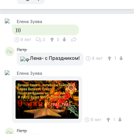
Елена Зуева
)))
9 лет
3
0
Петр
Пе
Лена- с Праздником!
9 лет
1
Елена Зуева
9 лет
1
Петр
Пе