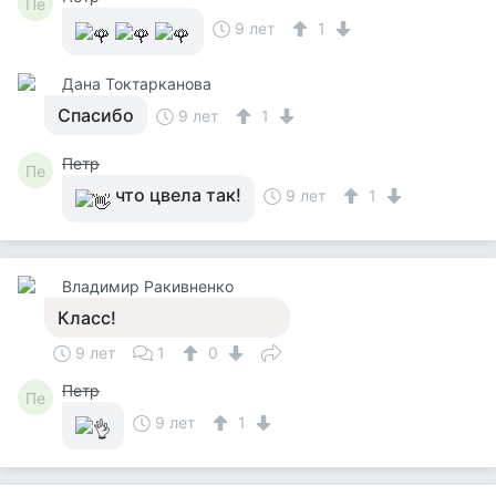
Пе
9 лет
1
Дана Токтарканова
Спасибо
9 лет
1
Петр
Пе
что цвела так!
9 лет
1
Владимир Ракивненко
Класс!
9 лет
1
0
Петр
Пе
9 лет
1