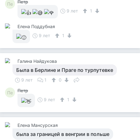
Петр
Пе
9 лет
1
Елена Поддубная
9 лет
1
Галина Найдукова
Была в Берлине и Праге по турпутевке
9 лет
1
0
Петр
Пе
9 лет
1
Елена Мансурская
была за границей в венгрии в польше