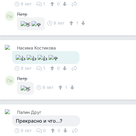
9 лет
1
0
Петр
Пе
9 лет
1
Насима Костикова
9 лет
1
0
Петр
Пе
9 лет
1
Папин Друг
Прекрасно и что...?
9 лет
0
0