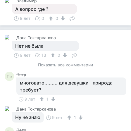
Владимир
А вопрос где ?
9 лет
0
0
Дана Токтарканова
Нет не была
9 лет
13
0
Показать все комментарии
Петр
Пе
многовато......... для девушки--природа
требует?
9 лет
1
Дана Токтарканова
Ну не знаю
9 лет
1
Петр