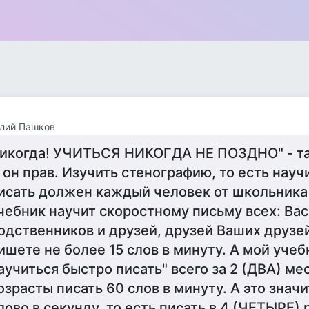
лий Пашков
икогда! УЧИТЬСЯ НИКОГДА НЕ ПОЗДНО" - так
 он прав. Изучить стенографию, то есть науч
исать должен каждый человек от школьника
чебник научит скоростному письму всех: Вас
одственников и друзей, друзей Ваших друзе
ишете не более 15 слов в минуту. А мой учеб
аучиться быстро писать" всего за 2 (ДВА) ме
озрасты писать 60 слов в минуту. А это знач
лово в секунду, то есть писать в 4 (ЧЕТЫРЕ) 