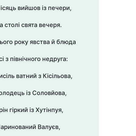
ісяць вийшов із печери,
а столі свята вечеря.
ього року явства й блюда
сі з північного недруга:
исіль ватний з Кісільова,
олодець із Соловйова,
рін гіркий із Хутінпуя,
аринований Валуєв,