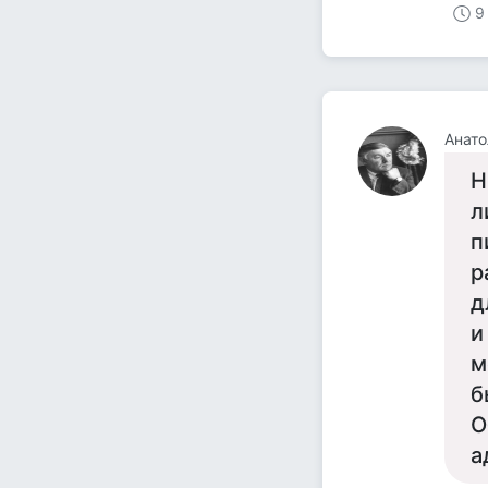
9
Анато
Н
л
п
р
д
и
м
б
О
а