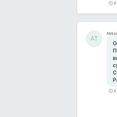
8
Aleks
AT
О
П
в
с
С
Р
8