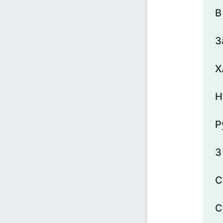
В
З
Х
Н
Р
З
С
С