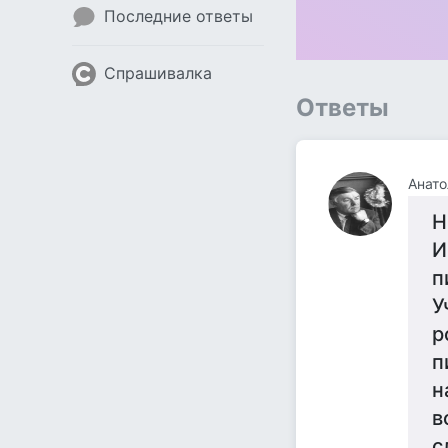
Последние ответы
Спрашивалка
Ответы
Анато
Н
И
п
У
р
п
н
в
с