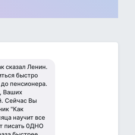
 сказал Ленин.
иться быстро
 до пенсионера.
, Ваших
й. Сейчас Вы
ник "Как
сяца научит все
ит писать 0ДНО
раза быстрее,