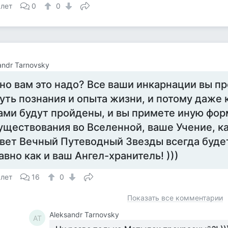
 лет
0
0
andr Tarnovsky
но вам это надо? Все ваши инкарнации вы п
уть познания и опыта жизни, и потому даже 
ами будут пройдены, и вы примете иную фор
уществования во Вселенной, ваше Учение, к
вет Вечный Путеводный Звезды всегда будет
авно как и ваш Ангел-хранитель! )))
 лет
16
0
Показать все комментарии
Aleksandr Tarnovsky
AT