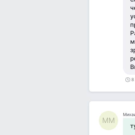
ч
у
п
Р
м
з
р
В
8
Миха
ММ
т