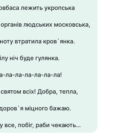
овбаса лежить укропська
 органів людських московська,
ноту втратила кров`янка.
ілу ніч буде гулянка.
а-ла-ла-ла-ла-ла-ла!
 святом всіх! Добра, тепла,
доров`я міцного бажаю.
у все, побіг, раби чекають…