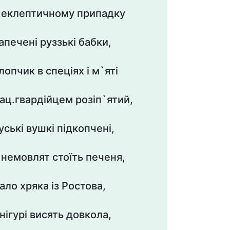
 еклептичному припадку
апечені руззькі бабки,
лопчик в спеціях і м`яті
ац.гвардійцем розіп`ятий,
уські вушкі підкопчені,
 немовлят стоїть печеня,
ало хряка із Ростова,
нігурі висять довкола,