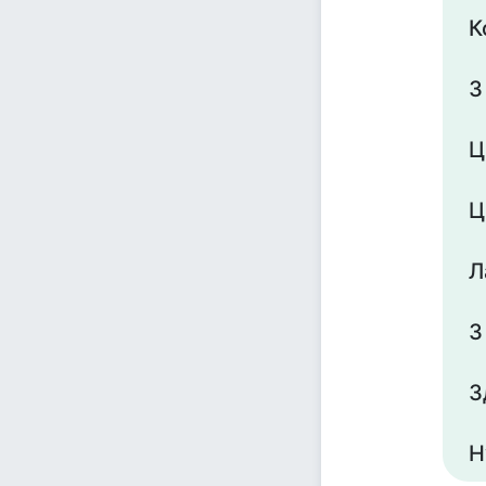
К
З
Ц
Ц
Л
З
З
Н