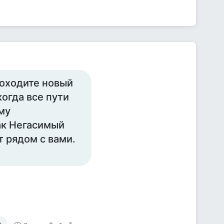
роходите новый
когда все пути
му
ак Негасимый
 рядом с вами.