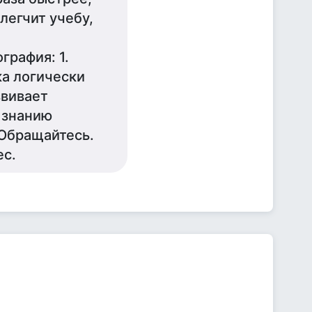
легчит учебу,
графия: 1.
ка логически
звивает
 знанию
 Обращайтесь.
ес.