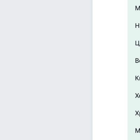
М
Н
Ц
В
К
Х
Х
М