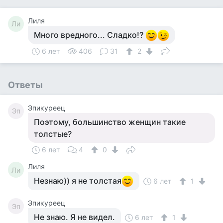
Лиля
Ли
Много вредного... Сладко!?
6 лет
406
31
2
Ответы
Эпикуреец
Эп
Поэтому, большинство женщин такие
толстые?
6 лет
4
0
Лиля
Ли
Незнаю)) я не толстая
6 лет
1
Эпикуреец
Эп
Не знаю. Я не видел.
6 лет
1