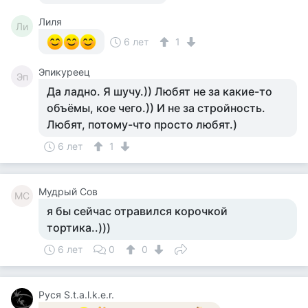
Лиля
Ли
6 лет
1
Эпикуреец
Эп
Да ладно. Я шучу.)) Любят не за какие-то
объёмы, кое чего.)) И не за стройность.
Любят, потому-что просто любят.)
6 лет
1
Мудрый Сов
МС
я бы сейчас отравился корочкой
тортика..)))
6 лет
0
0
Руся S.t.a.l.k.e.r.