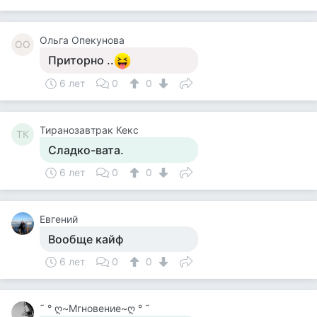
Ольга Опекунова
ОО
Приторно ..
6 лет
0
0
Тиранозавтрак Кекс
ТК
Сладко-вата.
6 лет
0
0
Евгений
Вообще кайф
6 лет
0
0
˜ ° ღ~Мгновение~ღ ° ˜