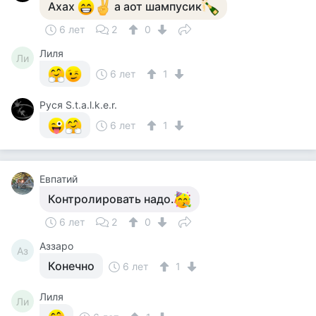
Ахах
а аот шампусик
6 лет
2
0
Лиля
Ли
6 лет
1
Руся S.t.a.l.k.e.r.
6 лет
1
Евпатий
Контролировать надо.
6 лет
2
0
Аззаро
Аз
Конечно
6 лет
1
Лиля
Ли