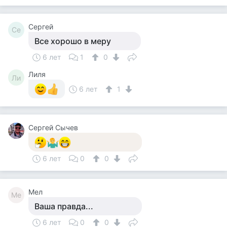
Сергей
Се
Все хорошо в меру
6 лет
1
0
Лиля
Ли
6 лет
1
Сергей Сычев
6 лет
0
0
Мел
Ме
Ваша правда...
6 лет
0
0