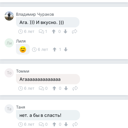
Владимир Чураков
Ага. ))) И вкусно. )))
6 лет
1
0
Лиля
Ли
6 лет
1
Томми
То
Агаааааааааааааа
6 лет
0
0
Таня
Та
нет. а бы в сласть!
6 лет
0
0