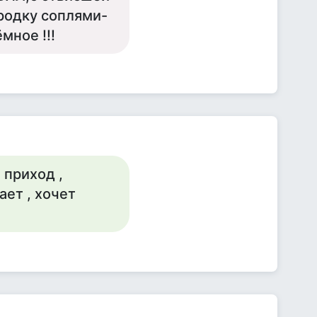
родку соплями-
мное !!!
 приход ,
ает , хочет