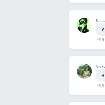
Вале
У
8
Алек
Я
8