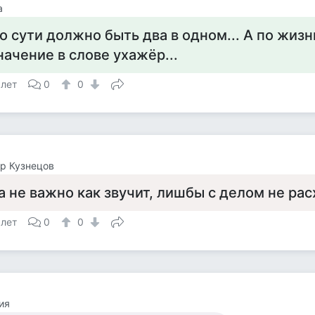
а
о сути должно быть два в одном... А по жизн
начение в слове ухажёр...
 лет
0
0
р Кузнецов
а не важно как звучит, лишбы с делом не ра
 лет
0
0
ия