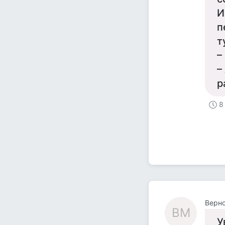
И
п
т
–
–
р
8
Верн
ВМ
У