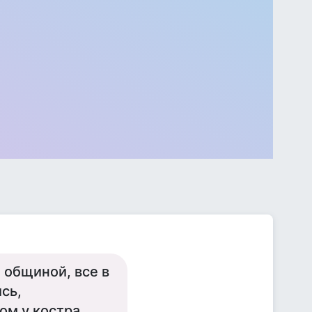
 общиной, все в
сь,
ом у костра.