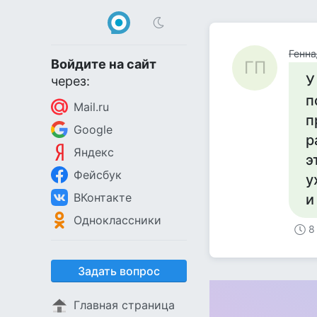
Генна
Войдите на сайт
ГП
У
через:
п
Mail.ru
п
Google
р
Яндекс
э
Фейсбук
у
ВКонтакте
и
Одноклассники
8
Задать вопрос
Главная страница