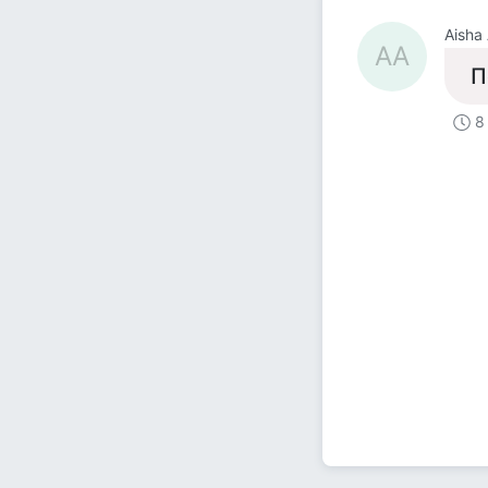
Aisha
AA
П
8