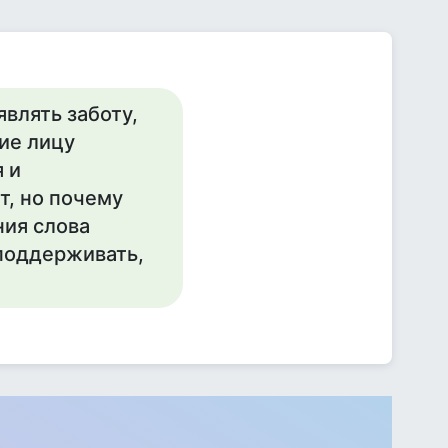
являть заботу,
ие лицу
 и
т, но почему
ния слова
 поддерживать,