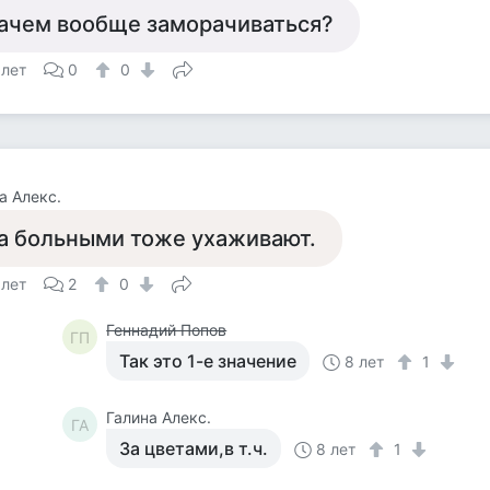
ачем вообще заморачиваться?
 лет
0
0
а Алекс.
а больными тоже ухаживают.
 лет
2
0
Геннадий Попов
ГП
Так это 1-е значение
8 лет
1
Галина Алекс.
ГА
За цветами,в т.ч.
8 лет
1