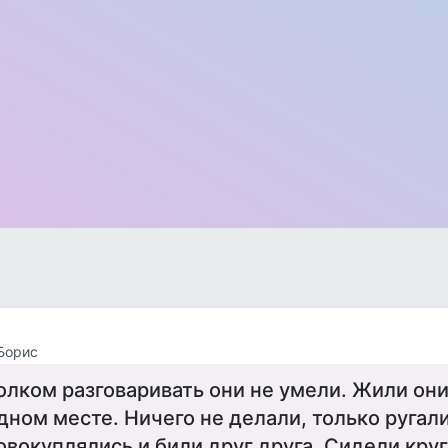
Борис
олком разговаривать они не умели. Жили они
дном месте. Ничего не делали, только ругали
овокуплялись и били друг друга. Сидели круг