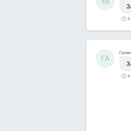
Ев
З
8
Галин
ГА
З
8