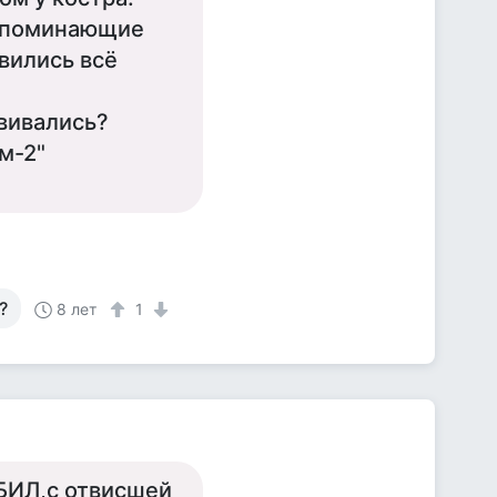
напоминающие
овились всё
звивались?
м-2"
?
8 лет
1
БИЛ,с отвисшей