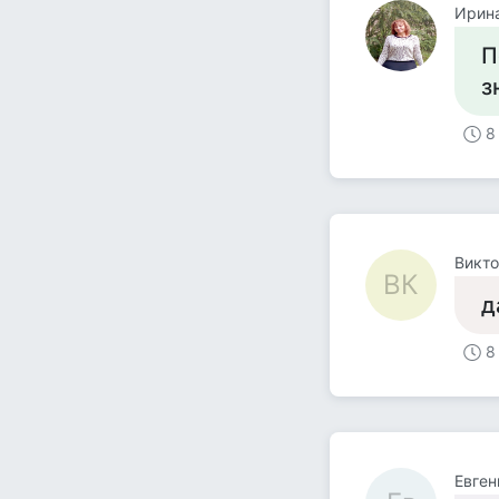
Ирин
П
з
8
Викто
ВК
д
8
Евген