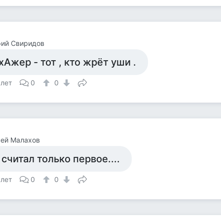
рий Свиридов
хАжер - тот , кто жрёт уши .
 лет
0
0
сей Малахов
 считал только первое....
 лет
0
0