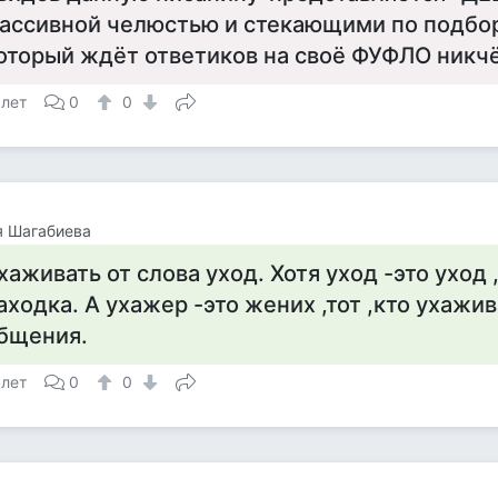
ассивной челюстью и стекающими по подбо
оторый ждёт ответиков на своё ФУФЛО никчё
 лет
0
0
я Шагабиева
хаживать от слова уход. Хотя уход -это уход ,
аходка. А ухажер -это жених ,тот ,кто ухажив
бщения.
 лет
0
0