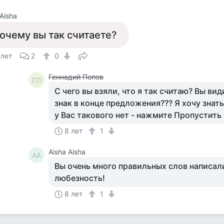
 Aisha
очему вы так считаете?
 лет
2
0
Геннадий Попов
ГП
С чего вы взяли, что я так считаю? Вы в
знак в конце предложения??? Я хочу знать
у Вас такового нет - нажмите Пропустить
8 лет
1
Aisha Aisha
AA
Вы очень много правильных слов написали
любезность!
8 лет
1