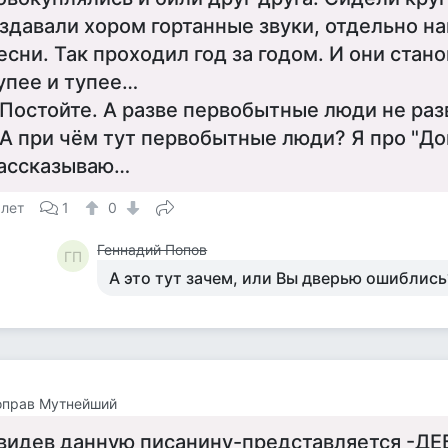
здавали хором гортанные звуки, отдельно 
есни. Так проходил год за годом. И они стан
упее и тупее…
 Постойте. А разве первобытные люди не ра
 А при чём тут первобытные люди? Я про "До
ассказываю…
 лет
1
0
Геннадий Попов
ГП
А это тут зачем, или Вы дверью ошиблись
оправ Мутнейший
видев данную писанину-представляется -ДЕ