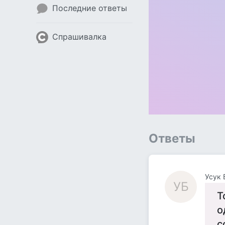
Последние ответы
Спрашивалка
Ответы
Усук 
УБ
Т
о
с