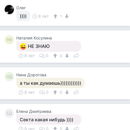
Олег
))))
8 лет
1
Наталия Косулина
НК
НЕ ЗНАЮ
8 лет
0
0
Нина Дорогова
НД
а ты как думаешь))))))))))))
8 лет
0
0
Елена Дмитриева
ЕД
Секта какая нибудь ))))
8 лет
0
0