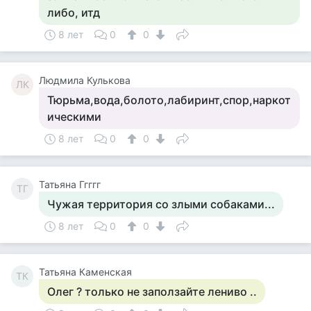
либо, итд
8 лет
0
0
Людмила Кулькова
ЛК
Тюрьма,вода,болото,лабиринт,спор,наркот
ическими
8 лет
0
0
Татьяна Ггггг
ТГ
Чужая территория со злыми собаками...
8 лет
0
0
Татьяна Каменская
ТК
Олег ? только не заползайте лениво ..