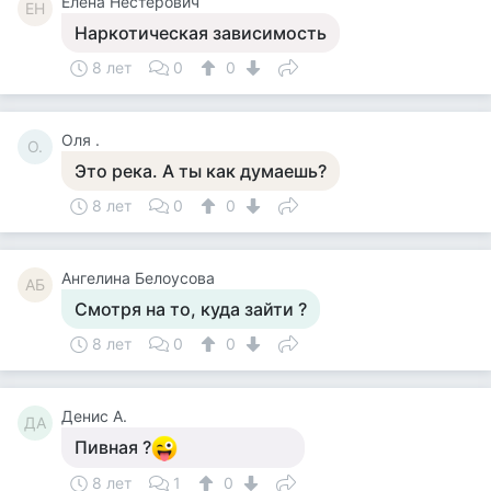
Елена Нестерович
ЕН
Наркотическая зависимость
8 лет
0
0
Оля .
О.
Это река. А ты как думаешь?
8 лет
0
0
Ангелина Белоусова
АБ
Смотря на то, куда зайти ?
8 лет
0
0
Денис А.
ДА
Пивная ?
8 лет
1
0