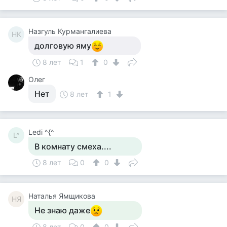
Назгуль Курмангалиева
НК
долговую яму
8 лет
1
0
Олег
Нет
8 лет
1
Ledi ^{^
L^
В комнату смеха....
8 лет
0
0
Наталья Ямщикова
НЯ
Не знаю даже
8 лет
0
0