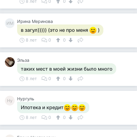
8 лет
0
0
Ирина Меринова
ИМ
в загул))))) (это не про меня
)
8 лет
0
0
Эльза
таких мест в моей жизни было много
8 лет
0
0
Нургуль
Ну
Ипотека и кредит
8 лет
0
0