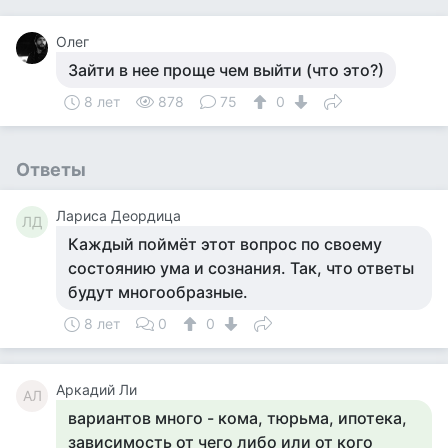
Олег
Зайти в нее проще чем выйти (что это?)
8 лет
878
75
0
Ответы
Лариса Деордица
ЛД
Каждый поймёт этот вопрос по своему
состоянию ума и сознания. Так, что ответы
будут многообразные.
8 лет
0
0
Аркадий Ли
АЛ
вариантов много - кома, тюрьма, ипотека,
зависимость от чего либо или от кого