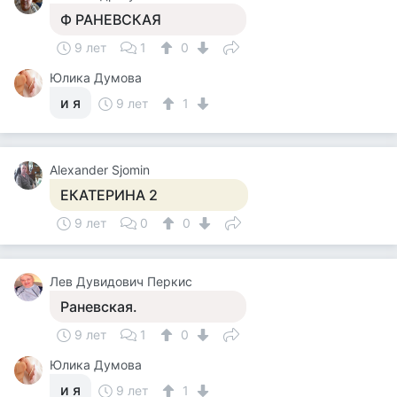
Ф РАНЕВСКАЯ
9 лет
1
0
Юлика Думова
и я
9 лет
1
Alexander Sjomin
ЕКАТЕРИНА 2
9 лет
0
0
Лев Дувидович Перкис
Раневская.
9 лет
1
0
Юлика Думова
и я
9 лет
1