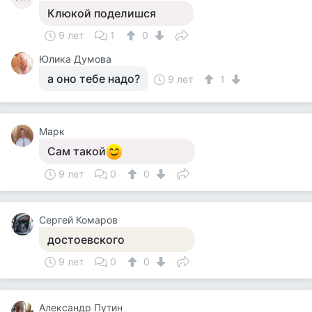
Клюкой поделишся
9 лет
1
0
Юлика Думова
а оно тебе надо?
9 лет
1
Марк
Сам такой
9 лет
0
0
Сергей Комаров
достоевского
9 лет
0
0
Александр Путин