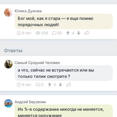
Юлика Думова
Бог мой, как я стара — я еще помню
порядочных людей!
9 лет
239
20
4
Ответы
Самый Средний Человек
а что, сейчас не встречаются или вы
только телик смотрите ?
9 лет
0
0
Андрей Берзенин
Их %-е содержание никогда не меняется,
меняется окружение