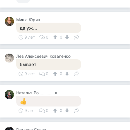
Миша Юрин
да уж...
9 лет
0
0
Лев Алексеевич Коваленко
бывает
9 лет
0
0
Наталья Ро..............я
9 лет
0
0
Гордеев Слава