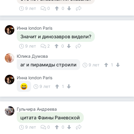
9 лет
0
0
Инна london Paris
Значит и динозавров видели?
9 лет
2
0
Юлика Думова
аг и пирамиды строили
9 лет
1
Инна london Paris
9 лет
1
Гульчира Андреева
цитата Фаины Раневской
9 лет
0
0