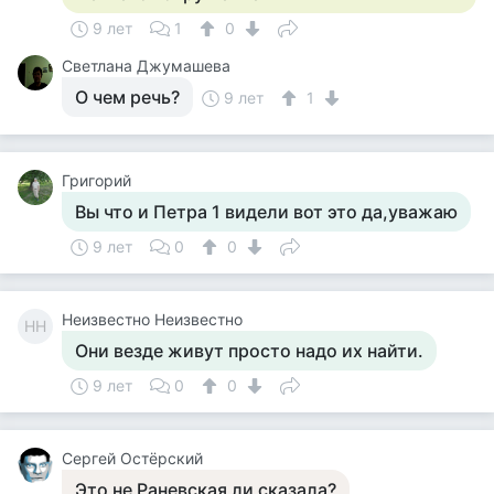
9 лет
1
0
Светлана Джумашева
О чем речь?
9 лет
1
Григорий
Вы что и Петра 1 видели вот это да,уважаю
9 лет
0
0
Неизвестно Неизвестно
НН
Они везде живут просто надо их найти.
9 лет
0
0
Сергей Остёрский
Это не Раневская ли сказала?