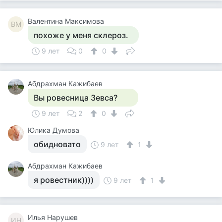
Валентина Максимова
ВМ
похоже у меня склероз.
9 лет
0
0
Абдрахман Кажибаев
Вы ровесница Зевса?
9 лет
2
0
Юлика Думова
обидновато
9 лет
1
Абдрахман Кажибаев
я ровестник))))
9 лет
1
Илья Нарушев
ИН