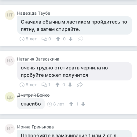
Надежда Таубе
НТ
Сначала обычным ластиком пройдитесь по
пятну, а затем стирайте.
8 лет
0
0
Наталия Загвозкина
НЗ
очень трудно отстирать чернила но
пробуйте может получится
8 лет
1
0
Дмитрий Бойко
ДБ
спасибо
8 лет
1
Ирина Гринькова
ИГ
Попробуйте в замачивание 1 или 2 ст.л.