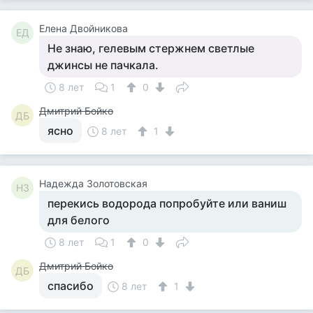
Елена Двойникова
ЕД
Не знаю, гелевым стержнем светлые
джинсы не пачкала.
8 лет
1
0
Дмитрий Бойко
ДБ
ясно
8 лет
1
Надежда Золотовская
НЗ
перекись водорода попробуйте или ваниш
для белого
8 лет
1
0
Дмитрий Бойко
ДБ
спасибо
8 лет
1