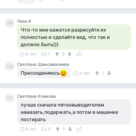
Лиза #
Л#
Что-то мне кажется разрисуйте их
полностью и сделайте вид, что так и
должно быть)))
8 лет
1
0
Светлана Шамсивалиева
СШ
Присоединяюсь
8 лет
1
Светлана Климова
СК
лучше сначала пятновыводителем
намазать,подержать,а потом в машинке
постирать
8 лет
0
0