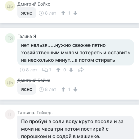
Дмитрий Бойко
ДБ
ясно
8 лет
1
Галина Я
ГЯ
нет нельзя.....нужно свежее пятно
хозяйственным мылом потереть и оставить
на несколько минут...а потом стирать
8 лет
1
0
Дмитрий Бойко
ДБ
ясно
8 лет
1
Татьяна. Гейкер.
ТГ
По пробуй в соли воду круто посоли и за
мочи на часа три потом постирай с
порошком и с содой в машинке.