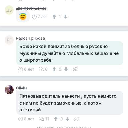
Дмитрий Бойко
ДБ
7 лет
1
Раиса Грибова
РГ
Боже какой примитив бедные русские
мужчины думайте о глобальных вещах а не
о ширпотребе
8 лет
0
0
Olivka
Пятновыводитель нанести , пусть немного
с ним по будет замоченные, а потом
отстирай
8 лет
11
0