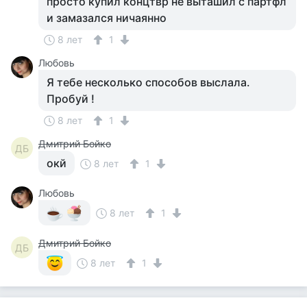
просто купил концтвр не выташил с партфл
и замазался ничаянно
8 лет
1
Любовь
Я тебе несколько способов выслала.
Пробуй !
8 лет
1
Дмитрий Бойко
ДБ
окй
8 лет
1
Любовь
8 лет
1
Дмитрий Бойко
ДБ
8 лет
1