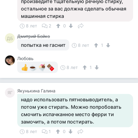
произведите тщательную речную стирку,
остальное за вас должна сделать обычная
машинная стирка
8 лет
2
0
Дмитрий Бойко
ДБ
попытка не гаснит
8 лет
1
Любовь
8 лет
1
Якунькина Галина
ЯГ
надо использовать пятновыводитель, а
потом уже стирать. Можно попробовать
смочить испачканное место ферри ти
замочить, а потом постирать.
8 лет
1
0