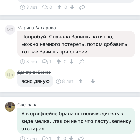
8 лет
0
0
Марина Захарова
МЗ
Попробуй, Сначала Ванишь на пятно,
можно немного потереть, потом добавить
тот же Ванишь при стирки
8 лет
1
0
Дмитрий Бойко
ДБ
ясно дякую
8 лет
1
Светлана
Я в орифлейне брала пятновыводитель в
виде мелка...так он не то что пасту..зеленку
отстирал
7 лет
1
0