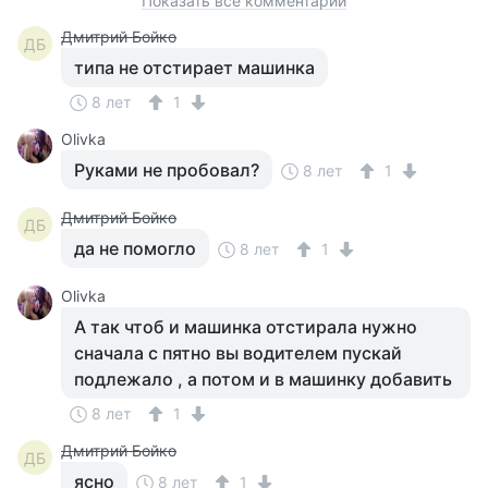
Показать все комментарии
Дмитрий Бойко
ДБ
типа не отстирает машинка
8 лет
1
Olivka
Руками не пробовал?
8 лет
1
Дмитрий Бойко
ДБ
да не помогло
8 лет
1
Olivka
А так чтоб и машинка отстирала нужно
сначала с пятно вы водителем пускай
подлежало , а потом и в машинку добавить
8 лет
1
Дмитрий Бойко
ДБ
ясно
8 лет
1