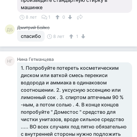
произведите стандартную стирку в
машинке
8 лет
1
0
Дмитрий Бойко
ДБ
спасибо
8 лет
1
Нина Гетманцева
НГ
1. Попробуйте потереть косметическим
диском или ваткой смесь перекиси
водорода и аммиака в одинаковом
соотношении. 2. уксусную эссенцию или
лимонный сок . 3. спиртом аптечным 90 %
-ным, а потом солью . 4. В конце концов
попробуйте " Доместос " средство для
чистки унитазов, вроде сильное средство
..... ВО всех случаях под пятно обязательно
с внутренней стороны нужно подложить