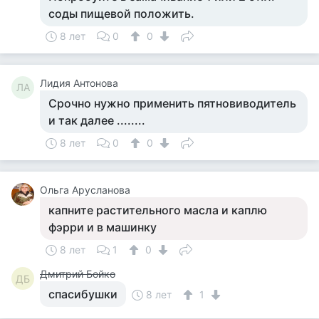
соды пищевой положить.
8 лет
0
0
Лидия Антонова
ЛА
Срочно нужно применить пятновиводитель
и так далее ........
8 лет
0
0
Ольга Арусланова
капните растительного масла и каплю
фэрри и в машинку
8 лет
1
0
Дмитрий Бойко
ДБ
спасибушки
8 лет
1