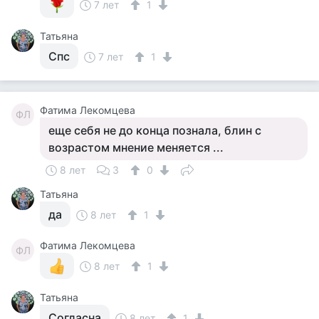
7 лет
1
Татьяна
Спс
7 лет
1
Фатима Лекомцева
ФЛ
еще себя не до конца познала, блин с
возрастом мнение меняется ...
8 лет
3
0
Татьяна
да
8 лет
1
Фатима Лекомцева
ФЛ
8 лет
1
Татьяна
Согласна
8 лет
1