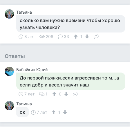
Татьяна
сколько вам нужно времени чтобы хорошо
узнать человека?
8 лет
208
33
1
Ответы
Бабайкин Юрий
До первой пьянки.если агрессивен то м...а
если добр и весел значит наш
7 лет
1
0
Татьяна
ок
7 лет
1