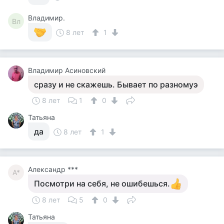
Владимир.
Вл
8 лет
1
Владимир Асиновский
сразу и не скажешь. Бывает по разномуэ
8 лет
1
0
Татьяна
да
8 лет
1
Александр ***
А*
Посмотри на себя, не ошибешься.
8 лет
5
0
Татьяна