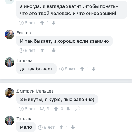
а иногда..и взгляда хватит..чтобы понять-
что это твой человек..и что он-хороший!
8 лет
1
Виктор
И так бывает, и хорошо если взаимно
8 лет
1
Татьяна
да так бывает
8 лет
1
Дмитрий Мальцев
3 минуты, я курю, пью запойно)
8 лет
3
0
Татьяна
мало
8 лет
1