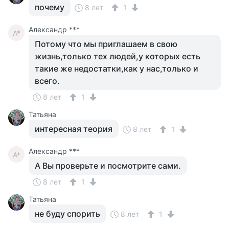
почему
8 лет
1
Александр ***
А*
Потому что мы приглашаем в свою
жизнь,только тех людей,у которых есть
такие же недостатки,как у нас,только и
всего.
8 лет
1
Татьяна
интересная теория
8 лет
1
Александр ***
А*
А Вы проверьте и посмотрите сами.
8 лет
1
Татьяна
не буду спорить
8 лет
1