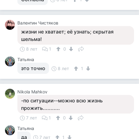
Валентин Чистяков
жизни не хватает; её узнать; скрытая
шельма!
8 лет
1
0
Татьяна
это точно
8 лет
1
Nikola Mahkov
-по ситуации--можно всю жизнь
прожить...........
7 лет
1
0
Татьяна
да
7 лет
1