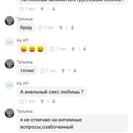
7 лет
1
Татьяна
бред
7 лет
1
Ну И?
НИ
7 лет
1
Татьяна
точно
7 лет
1
Ну И?
НИ
А анальный секс любишь ?
7 лет
1
Татьяна
я не отвечаю на интимные
вопросы,озабоченный