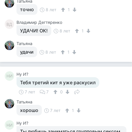
Татьяна
точно
8 лет
1
Владимир Дегтяренко
ВД
УДАЧИ! ОК!
8 лет
1
Татьяна
удачи
8 лет
1
Ну И?
НИ
Тебя третий кит я уже раскусил
7 лет
7
0
Татьяна
хорошо
7 лет
1
Ну И?
НИ
Ты любишь заниматься групповым сексом .