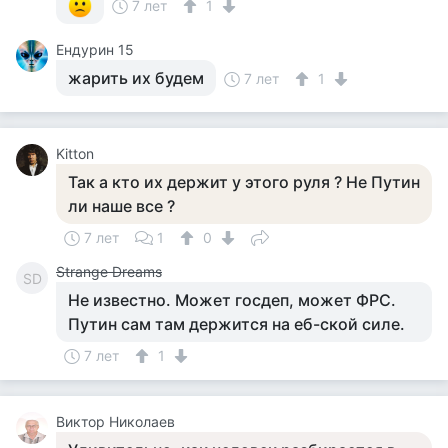
7 лет
1
Ендурин 15
жарить их будем
7 лет
1
Kitton
Так а кто их держит у этого руля ? Не Путин
ли наше все ?
7 лет
1
0
Strange Dreams
SD
Не известно. Может госдеп, может ФРС.
Путин сам там держится на еб-ской силе.
7 лет
1
Виктор Николаев