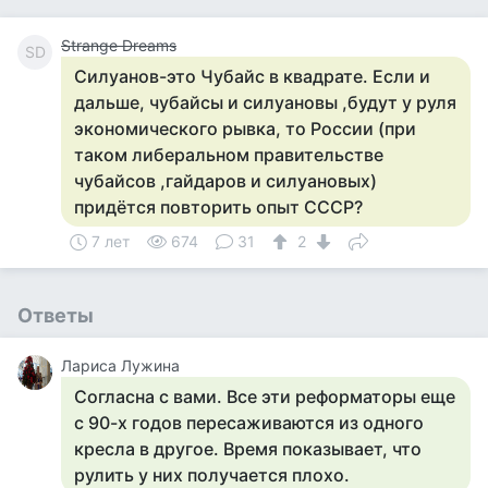
Strange Dreams
SD
Силуанов-это Чубайс в квадрате. Если и
дальше, чубайсы и силуановы ,будут у руля
экономического рывка, то России (при
таком либеральном правительстве
чубайсов ,гайдаров и силуановых)
придётся повторить опыт СССР?
7 лет
674
31
2
Ответы
Лариса Лужина
Согласна с вами. Все эти реформаторы еще
с 90-х годов пересаживаются из одного
кресла в другое. Время показывает, что
рулить у них получается плохо.