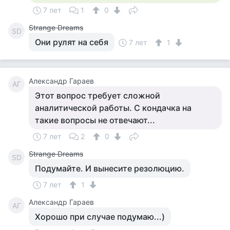
7 лет
1
0
Strange Dreams
SD
Они рулят на себя
7 лет
1
Александр Гараев
АГ
Этот вопрос требует сложной
аналитической работы. С кондачка на
такие вопросы не отвечают...
7 лет
2
0
Strange Dreams
SD
Подумайте. И вынесите резолюцию.
7 лет
1
Александр Гараев
АГ
Хорошо при случае подумаю...)