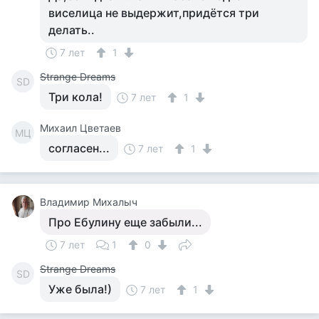
виселица не выдержит,придётся три
делать..
7 лет
1
Strange Dreams
SD
Три кола!
7 лет
1
Михаил Цветаев
МЦ
согласен...
7 лет
1
Владимир Михалыч
Про Ебулину еще забыли...
7 лет
1
0
Strange Dreams
SD
Уже была!)
7 лет
1