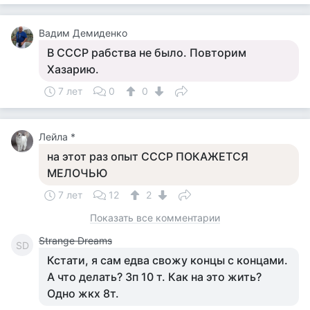
Вадим Демиденко
В СССР рабства не было. Повторим
Хазарию.
7 лет
0
0
Лейла *
на этот раз опыт СССР ПОКАЖЕТСЯ
МЕЛОЧЬЮ
7 лет
12
2
Показать все комментарии
Strange Dreams
SD
Кстати, я сам едва свожу концы с концами.
А что делать? Зп 10 т. Как на это жить?
Одно жкх 8т.