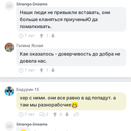
Strange Dreams
SD
Наши люди не привыкли вставать, они
больше кланяться приученыЮ да
помалкивать.
7 лет
1
Галина Ясная
Как оказалось - доверчивость до добра не
довела нас.
7 лет
1
Ендурин 15
хер с ними. они все равно в ад попадут. а
там мы разнорабочие
7 лет
2
0
Strange Dreams
SD