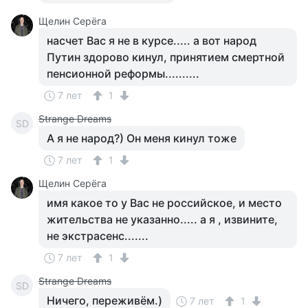
Щелин Серёга
насчет Вас я не в курсе..... а вот народ
Путин здорово кинул, принятием смертной
пенсионной реформы..........
7 лет
1
Strange Dreams
SD
А я не народ?) Он меня кинул тоже
7 лет
1
Щелин Серёга
имя какое то у Вас не российское, и место
жительства не указанно..... а я , извините,
не экстрасенс.......
7 лет
1
Strange Dreams
SD
Ничего, переживём.)
7 лет
1