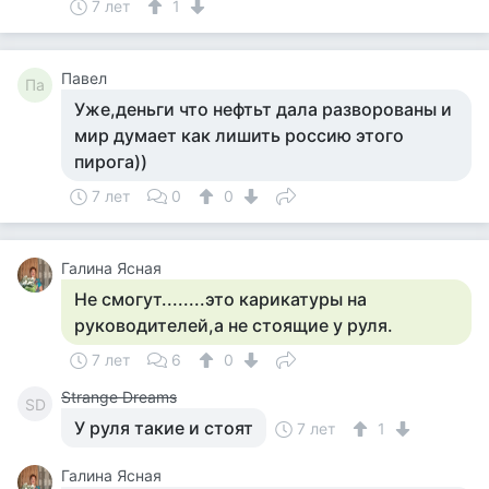
7 лет
1
Павел
Па
Уже,деньги что нефтьт дала разворованы и
мир думает как лишить россию этого
пирога))
7 лет
0
0
Галина Ясная
Не смогут........это карикатуры на
руководителей,а не стоящие у руля.
7 лет
6
0
Strange Dreams
SD
У руля такие и стоят
7 лет
1
Галина Ясная