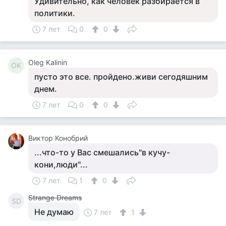
Удивительно, как человек разбирается в
политики.
7 лет
0
0
Oleg Kalinin
OK
пусто это все. пройдено.живи сегодяшним
днем.
7 лет
0
0
Виктор Конобрий
...что-то у Вас смешались"в кучу-
кони,люди"...
7 лет
1
0
Strange Dreams
SD
Не думаю
7 лет
1