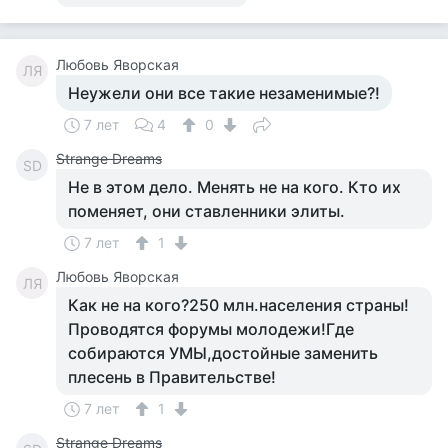
Любовь Яворская
ЛЯ
Неужели они все такие незаменимые?!
7 лет
4
0
Strange Dreams
SD
Не в этом дело. Менять не на кого. Кто их
поменяет, они ставленники элиты.
7 лет
1
Любовь Яворская
ЛЯ
Как не на кого?250 млн.населения страны!
Проводятся форумы молодежи!Где
собираются УМЫ,достойные заменить
плесень в Правительстве!
7 лет
1
Strange Dreams