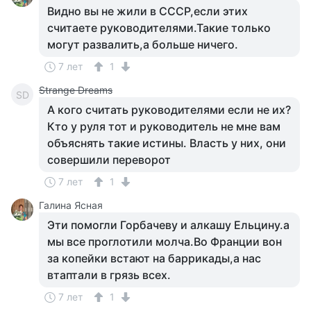
Видно вы не жили в СССР,если этих
считаете руководителями.Такие только
могут развалить,а больше ничего.
7 лет
1
Strange Dreams
SD
А кого считать руководителями если не их?
Кто у руля тот и руководитель не мне вам
объяснять такие истины. Власть у них, они
совершили переворот
7 лет
1
Галина Ясная
Эти помогли Горбачеву и алкашу Ельцину.а
мы все проглотили молча.Во Франции вон
за копейки встают на баррикады,а нас
втаптали в грязь всех.
7 лет
1