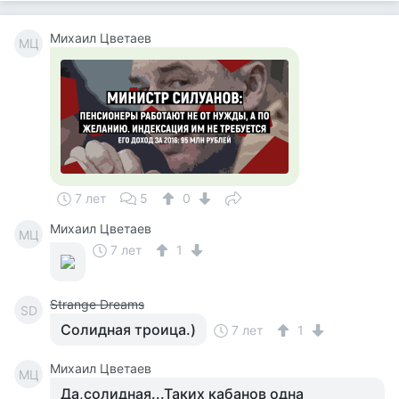
Михаил Цветаев
МЦ
7 лет
5
0
Михаил Цветаев
МЦ
7 лет
1
Strange Dreams
SD
Солидная троица.)
7 лет
1
Михаил Цветаев
МЦ
Да,солидная...Таких кабанов одна