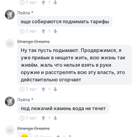
7 лет
1
Лейла *
еще собираются поднимать тарифы
7 лет
1
Strange Dreams
SD
Ну так пусть подымают. Продержимся, я
уже привык в нищете жить, всю жизнь так
живём. жаль что нельзя взять в руки
оружие и расстрелять всю эту власть, это
действительно огорчает
7 лет
1
Лейла *
под лежачий камень вода не течет
7 лет
1
Strange Dreams
SD