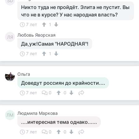
SD
Никто туда не пройдёт. Элита не пустит. Вы
что не в курсе? У нас народная власть?
7 лет
1
Любовь Яворская
ЛЯ
Да,уж!Самая "НАРОДНАЯ"!
7 лет
1
Ольга
Доведут россиян до крайности....
7 лет
0
0
Людмила Маркова
ЛМ
....интересная тема однако......
7 лет
0
0