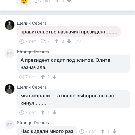
7 лет
1
Щелин Серёга
правительство назначил президент........
7 лет
7
0
Strange Dreams
SD
А президент сидит под элитов. Элита
назначила.
7 лет
1
Щелин Серёга
мы выбрали.... а после выборов он нас
кинул........
7 лет
1
Strange Dreams
SD
Нас кидали много раз
7 лет
1