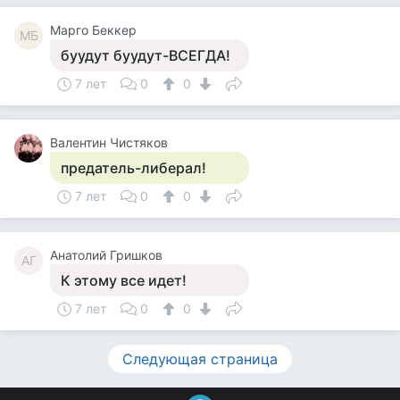
Mарго Беккер
MБ
буудут буудут-ВСЕГДА!
7 лет
0
0
Валентин Чистяков
предатель-либерал!
7 лет
0
0
Анатолий Гришков
АГ
К этому все идет!
7 лет
0
0
Следующая страница