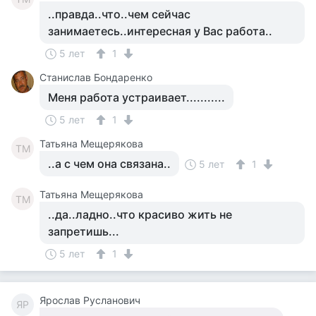
..правда..что..чем сейчас
занимаетесь..интересная у Вас работа..
5 лет
1
Станислав Бондаренко
Меня работа устраивает...........
5 лет
1
Татьяна Мещерякова
ТМ
..а с чем она связана..
5 лет
1
Татьяна Мещерякова
ТМ
..да..ладно..что красиво жить не
запретишь...
5 лет
1
Ярослав Русланович
ЯР