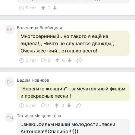
5 лет
1
Валентина Вербицкая
ВВ
Многосерийный.. но такого я ещё не
видела!,, Ничто не случается дважды,,
Очень жёсткий.. столько всего!
5 лет
0
0
Вадим Новиков
ВН
"Берегите женщин" - замечательный фильм
и прекрасные песни !
5 лет
1
0
Татьяна Мещерякова
ТМ
..знаю..фильм нашей молодости..песни
Антонова!!!Спасибо!!!)))