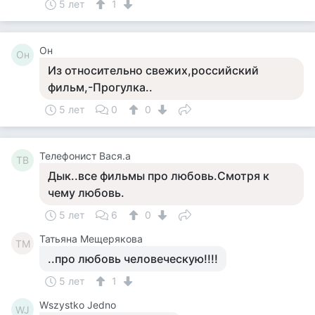
5 лет
1
Он
Он
Из относительно свежих,российский
фильм,-Прогулка..
5 лет
0
0
Телефонист Вася.а
ТВ
Дык..все фильмы про любовь.Смотря к
чему любовь.
5 лет
6
0
Татьяна Мещерякова
ТМ
..про любовь человеческую!!!!
5 лет
1
Wszystko Jedno
WJ