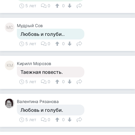
5 лет
0
0
Мудрый Сов
МС
Любовь и голуби..
5 лет
0
0
Кирилл Морозов
КМ
Таежная повесть.
5 лет
0
0
Валентина Рязанова
Любовь и голуби.
5 лет
0
0