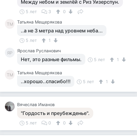
Между небом и землёй с Риз Уизерспун.
5 лет
3
0
Татьяна Мещерякова
ТМ
..а не 3 метра над уровнем неба...
5 лет
1
Ярослав Русланович
ЯР
Нет, это разные фильмы.
5 лет
1
Татьяна Мещерякова
ТМ
..хорошо..спасибо!!!
5 лет
1
Вячеслав Иманов
"Гордость и преубежденье".
5 лет
0
0