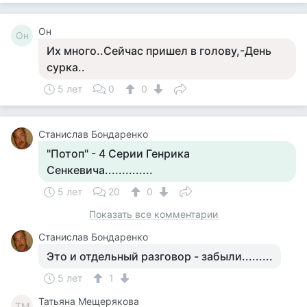
Он
Он
Их много..Сейчас пришел в голову,-День
сурка..
5 лет
0
0
Станислав Бондаренко
"Потоп" - 4 Серии Генрика
Сенкевича..............
5 лет
20
0
Показать все комментарии
Станислав Бондаренко
Это и отдельный разговор - забыли.........
5 лет
1
Татьяна Мещерякова
ТМ