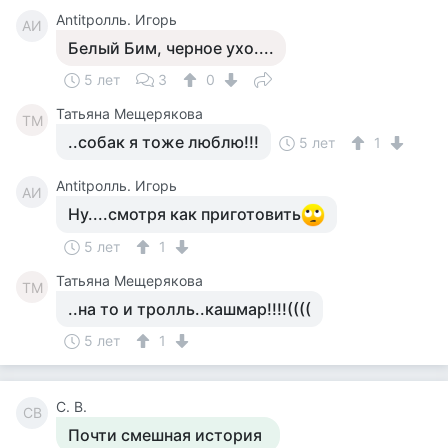
Antitролль. Игорь
AИ
Белый Бим, черное ухо....
5 лет
3
0
Татьяна Мещерякова
ТМ
..собак я тоже люблю!!!
5 лет
1
Antitролль. Игорь
AИ
Ну....смотря как приготовить
5 лет
1
Татьяна Мещерякова
ТМ
..на то и тролль..кашмар!!!!((((
5 лет
1
С. В.
СВ
Почти смешная история