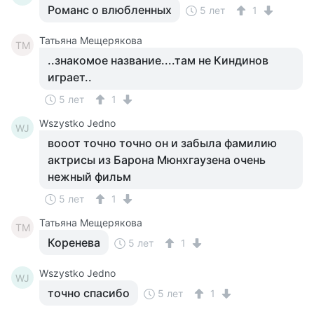
Романс о влюбленных
5 лет
1
Татьяна Мещерякова
ТМ
..знакомое название....там не Киндинов
играет..
5 лет
1
Wszystko Jedno
WJ
вооот точно точно он и забыла фамилию
актрисы из Барона Мюнхгаузена очень
нежный фильм
5 лет
1
Татьяна Мещерякова
ТМ
Коренева
5 лет
1
Wszystko Jedno
WJ
точно спасибо
5 лет
1