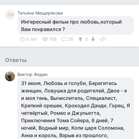
Татьяна Мещерякова
ТМ
Интересный фильм про любовь,который
Вам понравился ?
5 лет
188
28
0
Ответы
Виктор Федин
31 июня, Любовь и голуби, Берегитесь
женщин, Ловушка для родителей, Двое - я
и моя тень, Вычислитель, Специалист,
Крепкий орешек, Крокодил Данди, Горец, Я
четвёртый, Ромео и Джульетта,
Приключения Тома Сойера, 6 дней, 7
ночей, Водный мир, Копи царя Соломона,
Анна и король, Взрыв из прошлого,