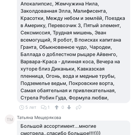
Апокалипсис, Жемчужина Нила,
Заколдованная Элла, Малифисента,
Красотки, Между небом и землёй, Поездка
в Америку, Перевозчик 3, Пятый элемент,
Сексмиссия, Трудная мишень, Эван
всемогущий, Я робот, В поисках капитана
Гранта, Обыкновенное чудо, Чародеи,
Баллада о доблестном рыцаре Айвенго,
Варвара-Краса - длинная коса, Вечера на
хуторе близ Диканьки, Кавказская
пленница, Огонь, вода и медные трубы,
Подземелье ведьм, Покровские ворта,
Самая обаятельная и привлекательная,
Стрела Робин Гуда, Формула любви,
5 лет
1
0
Татьяна Мещерякова
ТМ
Большой ассортимент...многие
смотрела..спасибо большое!!!!)))