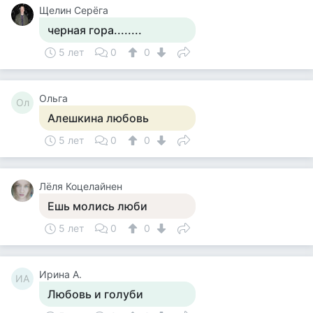
Щелин Серёга
черная гора........
5 лет
0
0
Ольга
Ол
Алешкина любовь
5 лет
0
0
Лёля Коцелайнен
Ешь молись люби
5 лет
0
0
Ирина А.
ИА
Любовь и голуби