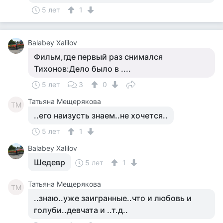
5 лет
1
Balabey Xalilov
Фильм,где первый раз снимался
Тихонов:Дело было в ....
5 лет
3
0
Татьяна Мещерякова
ТМ
..его наизусть знаем..не хочется..
5 лет
1
Balabey Xalilov
Шедевр
5 лет
1
Татьяна Мещерякова
ТМ
..знаю..уже заигранные..что и любовь и
голуби..девчата и ..т.д..