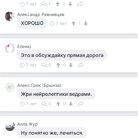
7 лет
1
0
Александр Ревнивцев
ХОРОШО
7 лет
1
Елена)
Это в обсуждайку прямая дорога
7 лет
0
0
Алекс Грек (Брынза)
АГ
Жри нейролептики ведрами.
7 лет
0
0
Алла Жур
Ну понятно же, лечиться.