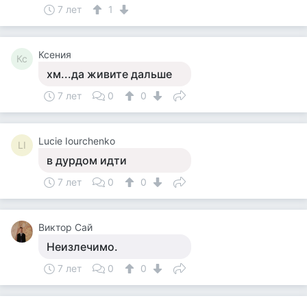
7 лет
1
Ксения
Кс
хм...да живите дальше
7 лет
0
0
Lucie Iourchenko
LI
в дурдом идти
7 лет
0
0
Виктор Сай
Неизлечимо.
7 лет
0
0