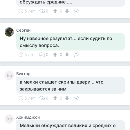
обсуждать средние ....
5 лет
0
0
Сергей
Ну наверное результат... если судить по
смыслу вопроса.
5 лет
0
0
Виктор
Ви
а мелки слышет скрипы двери .. что
закрываются за ним
5 лет
0
0
Хокимджон
Хо
Мелькни обсуждает великих и средних о