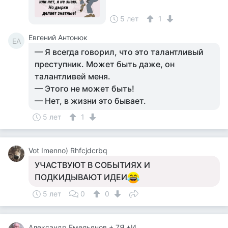
5 лет
1
Евгений Антонюк
ЕА
— Я всегда говорил, что это талантливый
преступник. Может быть даже, он
талантливей меня.
— Этого не может быть!
— Нет, в жизни это бывает.
5 лет
1
Vot Imenno) Rhfcjdcrbq
УЧАСТВУЮТ В СОБЫТИЯХ И
ПОДКИДЫВАЮТ ИДЕИ
5 лет
0
0
Александр Емельянов + 7Я +Инструктор Туризма