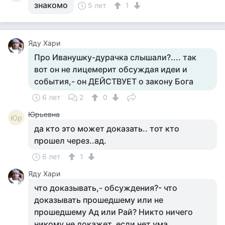
знакомо
5 лет
1
Яду Хари
Про Иванушку-дурачка слышали?.... так
вот он не лицемерит обсуждая идеи и
события,- он ДЕЙСТВУЕТ о закону Бога
6 лет
2
0
Юрьевна
Юр
да кто это может доказать.. тот кто
прошел через..ад.
6 лет
1
Яду Хари
что доказывать,- обсуждения?- что
доказывать прошедшему или не
прошедшему Ад или Рай? Никто ничего
никому не докажет, если нет ума.