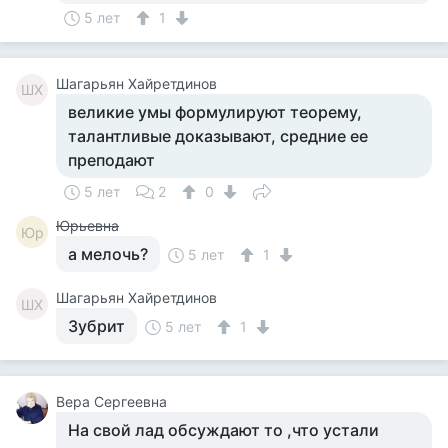
5 лет
1
Шагарьян Хайретдинов
ШХ
великие умы формулируют теорему,
талантливые доказывают, средние ее
преподают
5 лет
2
0
Юрьевна
Юр
а мелочь?
5 лет
1
Шагарьян Хайретдинов
ШХ
Зубрит
5 лет
1
Вера Сергеевна
На свой лад обсуждают то ,что устали