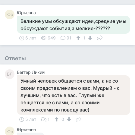
Юрьевна
Юр
Великие умы обсуждают идеи,средние умы
обсуждают события,а мелкие-??????
6 лет
649
91
1
Ответы
Беггер Ликий
БЛ
Умный человек общается с вами, а не со
своим представлением о вас. Мудрый - с
лучшим, что есть в вас. Глупый же
общается не с вами, а со своими
комплексами по поводу вас)
5 лет
1
0
Юрьевна
Юр