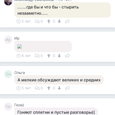
.......где бы и что бы - стырить
незааметно.....
5 лет
0
0
Ир
Ир
6 лет
0
0
Ольга
Ол
А мелкие обсуждают великих и средних
5 лет
0
0
Гюза)
Гю
Гоняют сплетни и пустые разговоры((