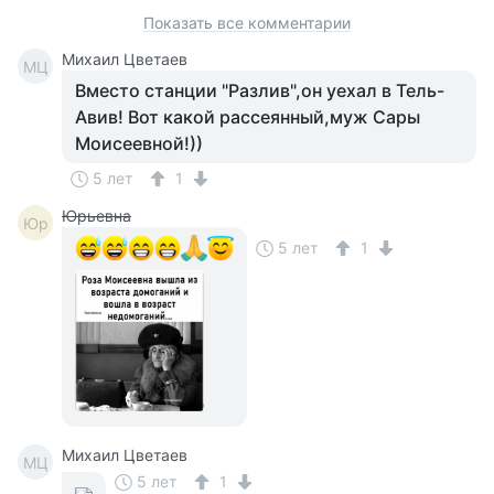
Показать все комментарии
Михаил Цветаев
МЦ
Вместо станции "Разлив",он уехал в Тель-
Авив! Вот какой рассеянный,муж Сары
Моисеевной!))
5 лет
1
Юрьевна
Юр
5 лет
1
Михаил Цветаев
МЦ
5 лет
1