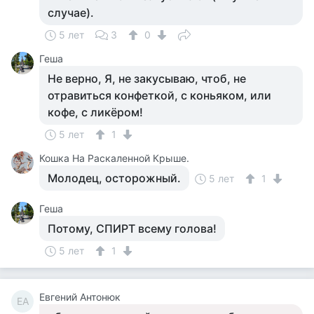
случае).
5 лет
3
0
Геша
Не верно, Я, не закусываю, чтоб, не
отравиться конфеткой, с коньяком, или
кофе, с ликёром!
5 лет
1
Кошка На Раскаленной Крыше.
Молодец, осторожный.
5 лет
1
Геша
Потому, СПИРТ всему голова!
5 лет
1
Евгений Антонюк
ЕА