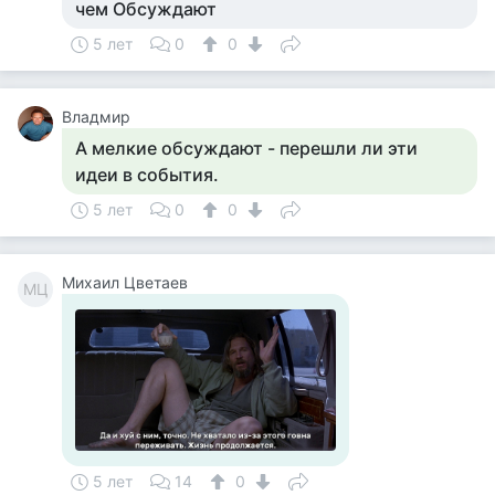
чем Обсуждают
5 лет
0
0
Владмир
А мелкие обсуждают - перешли ли эти
идеи в события.
5 лет
0
0
Михаил Цветаев
МЦ
5 лет
14
0