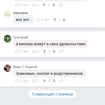
6 лет
1
0
Юрьевна
Юр
вот вот..
6 лет
1
Григорий
а мелкие живут в свое удовольствие
5 лет
0
0
Вова С Кошкой
Знакомых, коллег и родственников.
5 лет
0
0
Следующая страница