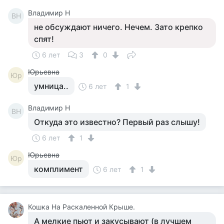
Владимир Н
ВН
не обсуждают ничего. Нечем. Зато крепко
спят!
6 лет
3
0
Юрьевна
Юр
умница..
6 лет
1
Владимир Н
ВН
Откуда это известно? Первый раз слышу!
6 лет
1
Юрьевна
Юр
комплимент
6 лет
1
Кошка На Раскаленной Крыше.
А мелкие пьют и закусывают (в лучшем