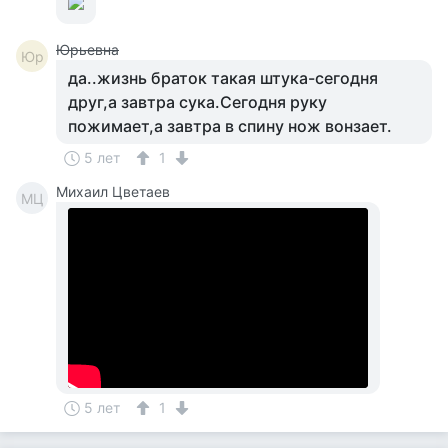
Юрьевна
Юр
да..жизнь браток такая штука-сегодня
друг,а завтра сука.Сегодня руку
пожимает,а завтра в спину нож вонзает.
5 лет
1
Михаил Цветаев
МЦ
5 лет
1