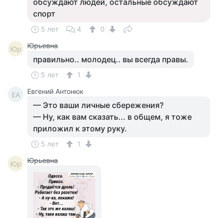
обсуждают людей, остальные обсуждают
спорт
5 лет
4
0
Юрьевна
Юр
правильно.. молодец.. вы всегда правы.
5 лет
1
Евгений Антонюк
ЕА
— Это ваши личные сбережения?
— Ну, как вам сказать... в общем, я тоже
приложил к этому руку.
5 лет
1
Юрьевна
Юр