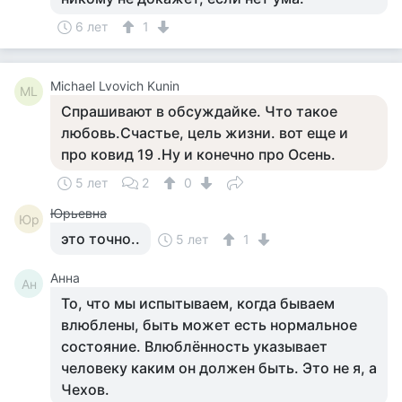
6 лет
1
Michael Lvovich Kunin
ML
Спрашивают в обсуждайке. Что такое
любовь.Счастье, цель жизни. вот еще и
про ковид 19 .Ну и конечно про Осень.
5 лет
2
0
Юрьевна
Юр
это точно..
5 лет
1
Анна
Ан
То, что мы испытываем, когда бываем
влюблены, быть может есть нормальное
состояние. Влюблённость указывает
человеку каким он должен быть. Это не я, а
Чехов.