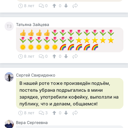
8 лет
0
0
Татьяна Зайцева
ТЗ
8 лет
0
0
Cергей Свириденко
В нашей роте тоже произведён подъём,
постель убрана подрыгались в мини
зарядке, употребили кофейку, выползли на
публику, что и делаем, общаемся!
8 лет
3
0
Вера Сергеевна