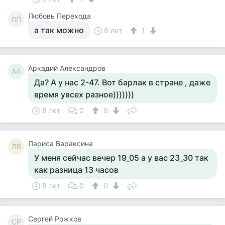
Любовь Перехода
ЛП
а так можно
8 лет
1
Аркадий Александров
АА
Да? А у нас 2-47. Вот барлак в стране , даже
время увсех разное)))))))
8 лет
0
0
Лариса Вараксина
ЛВ
У меня сейчас вечер 19_05 а у вас 23_30 так
как разница 13 часов
8 лет
0
0
Сергей Рожков
СР