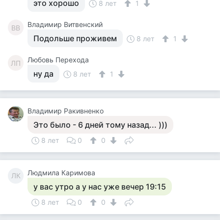
это хорошо
8 лет
1
Владимир Витвенский
ВВ
Подольше проживем
8 лет
1
Любовь Перехода
ЛП
ну да
8 лет
1
Владимир Ракивненко
Это было - 6 дней тому назад... )))
8 лет
0
0
Людмила Каримова
ЛК
у вас утро а у нас уже вечер 19:15
8 лет
0
0