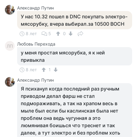
Александр Путин
У нас 10.32 пошел в DNC покупать электро-
мясорубку, вчера выбирал.за 10500 BOCH
8 лет
5
0
Любовь Перехода
ЛП
у меня простая мясорубка, я к ней
привыкла
8 лет
1
Александр Путин
Я психанул когда последний раз ручным
приводом делал фарш не стал
подмораживать, а так на храпом весь в
мыле был если бы каслинская была нет
проблем она ведь чугунная а это
люмянивая боишься что треснет и так
далее, а тут электро и без проблем хоть