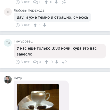
8 лет
1
0
Любовь Перехода
ЛП
Вау, и уже темно и страшно, смеюсь
8 лет
1
Тимуровец
Ти
У нас ещё только 3;30 ночи, куда это вас
занесло.
8 лет
0
0
Петр