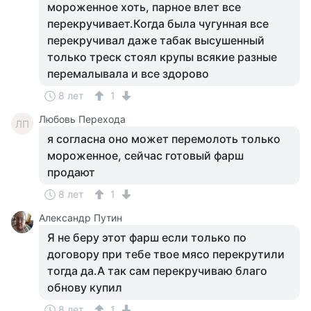
мороженное хоть, парное влет все
перекручивает.Когда была чугунная все
перекручивал даже табак высушенный
только треск стоял крупы всякие разные
перемалывала и все здорово
8 лет
1
Любовь Перехода
ЛП
я согласна оно может перемолоть только
мороженное, сейчас готовый фарш
продают
8 лет
1
Александр Путин
Я не беру этот фарш если только по
договору при тебе твое мясо перекрутили
тогда да.А так сам перекручиваю благо
обнову купил
8 лет
1