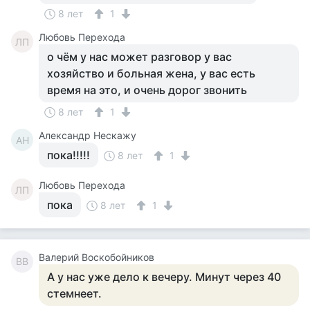
8 лет
1
Любовь Перехода
ЛП
о чём у нас может разговор у вас
хозяйство и больная жена, у вас есть
время на это, и очень дорог звонить
8 лет
1
Александр Нескажу
АН
пока!!!!!
8 лет
1
Любовь Перехода
ЛП
пока
8 лет
1
Валерий Воскобойников
ВВ
А у нас уже дело к вечеру. Минут через 40
стемнеет.