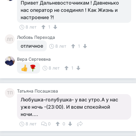
Привет Дальневосточникам ! Давненько
нас оператор не соединял ! Как Жизнь и
настроение ?!
8 лет
1
Любовь Перехода
ЛП
отличное
8 лет
1
Вера Сергеевна
8 лет
1
Татьяна Посашкова
ТП
Любушка-голубушка- у вас утро.А у нас
уже ночь -(23:00). И всем спокойной
ночи....
8 лет
0
0