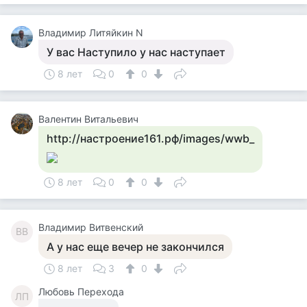
Владимир Литяйкин N
У вас Наступило у нас наступает
8 лет
0
0
Валентин Витальевич
http://настроение161.рф/images/wwb_
8 лет
0
0
Владимир Витвенский
ВВ
А у нас еще вечер не закончился
8 лет
3
0
Любовь Перехода
ЛП