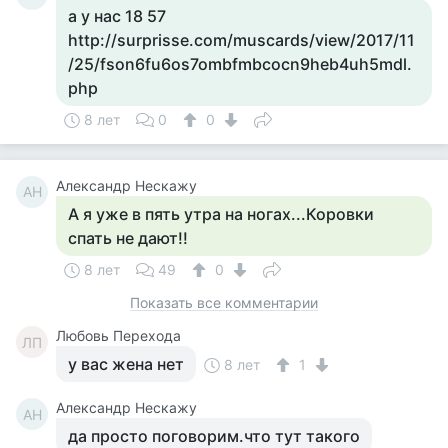
а у нас 18 57
http://surprisse.com/muscards/view/2017/11
/25/fson6fu6os7ombfmbcocn9heb4uh5mdl.
php
8 лет
0
0
Александр Нескажу
АН
А я уже в пять утра на ногах...Коровки
спать не дают!!
8 лет
49
0
Показать все комментарии
Любовь Перехода
ЛП
у вас жена нет
8 лет
1
Александр Нескажу
АН
да просто поговорим.что тут такого