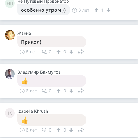
Не Путевый Провокатор
НП
особенно утром ))
6 лет
1
Жанна
Прикол)
6 лет
0
0
Владимир Бахмутов
6 лет
0
0
Izabella Khrush
IK
6 лет
0
0