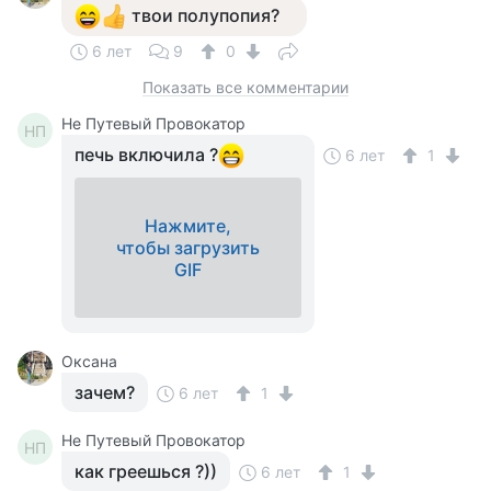
твои полупопия?
6 лет
9
0
Показать все комментарии
Не Путевый Провокатор
НП
печь включила ?
6 лет
1
Нажмите,
чтобы загрузить
GIF
Оксана
зачем?
6 лет
1
Не Путевый Провокатор
НП
как греешься ?))
6 лет
1