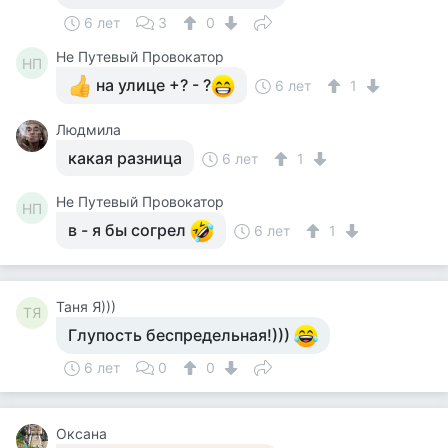
6 лет
3
0
Не Путевый Провокатор
НП
на улице +? - ?
6 лет
1
Людмила
какая разница
6 лет
1
Не Путевый Провокатор
НП
в - я бы согрел
6 лет
1
Таня Я)))
ТЯ
Глупость беспредельная!)))
6 лет
0
0
Оксана