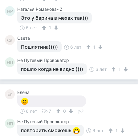
Наталья Романова- Z
НР
Это у барина в мехах так)))
6 лет
1
Света
Св
Пошлятина)))))
6 лет
1
Не Путевый Провокатор
НП
пошло когда не видно ))))
6 лет
1
Елена
Ел
6 лет
7
0
Не Путевый Провокатор
НП
повторить сможешь
6 лет
1