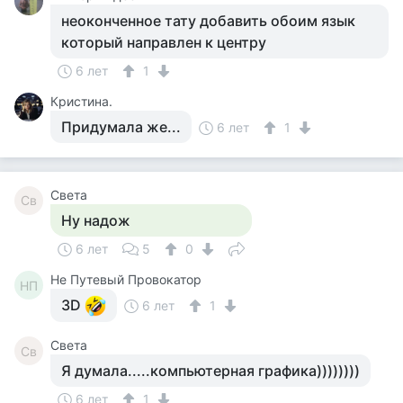
неоконченное тату добавить обоим язык
который направлен к центру
6 лет
1
Кристина.
Придумала же...
6 лет
1
Света
Св
Ну надож
6 лет
5
0
Не Путевый Провокатор
НП
3D
6 лет
1
Света
Св
Я думала.....компьютерная графика))))))))
6 лет
1