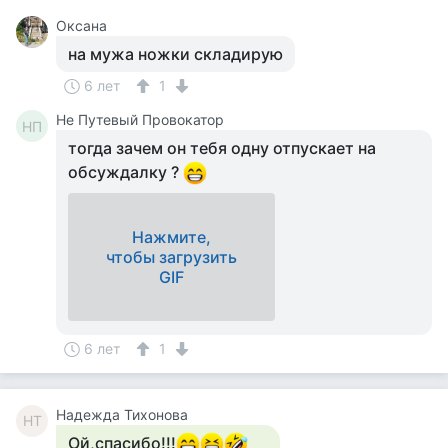
Оксана
на мужа ножки складирую
6 лет
1
Не Путевый Провокатор
НП
тогда зачем он тебя одну отпускает на
обсуждалку ?
Нажмите,
чтобы загрузить
GIF
6 лет
1
Надежда Тихонова
НТ
Ой,спасибо!!!