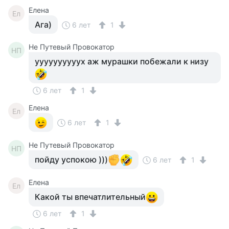
Елена
Ел
Ага)
6 лет
1
Не Путевый Провокатор
НП
уууууууууух аж мурашки побежали к низу
6 лет
1
Елена
Ел
6 лет
1
Не Путевый Провокатор
НП
пойду успокою )))
6 лет
1
Елена
Ел
Какой ты впечатлительный
6 лет
1