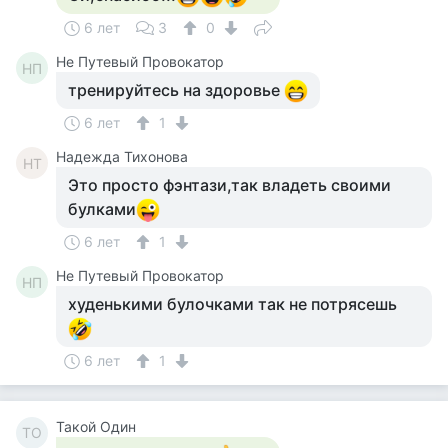
6 лет
3
0
Не Путевый Провокатор
НП
тренируйтесь на здоровье
6 лет
1
Надежда Тихонова
НТ
Это просто фэнтази,так владеть своими
булками
6 лет
1
Не Путевый Провокатор
НП
худенькими булочками так не потрясешь
6 лет
1
Такой Один
ТО