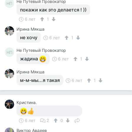
Не Путевый Провокатор
НП
покажи как это делается ! ))
6 лет
1
Ирина Мякша
не хочу
6 лет
1
Не Путевый Провокатор
НП
жадина
6 лет
1
Ирина Мякша
м-м-мы...я такая
6 лет
1
Кристина.
6 лет
2
0
Виктор Авдеев