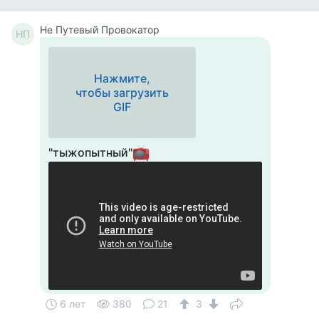
Не Путевый Провокатор
НП
Нажмите,
чтобы загрузить
GIF
"тыжопытный"
6 лет
380
21
3