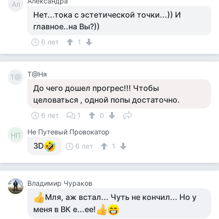
Александра
Ал
Нет...тока с эстетической точки...)) И
главное..на Вы?))
6 лет
1
Т@Ня
Т@
До чего дошел прогрес!!! Чтобы
целоваться , одной попы достаточно.
6 лет
1
0
Не Путевый Провокатор
НП
3D
6 лет
1
Владимир Чураков
Мля, аж встал... Чуть не кончил... Но у
меня в ВК е...ее!