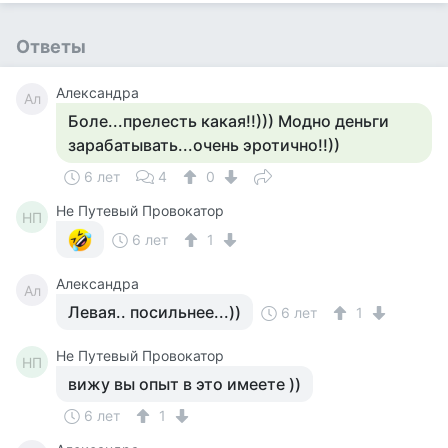
Ответы
Александра
Ал
Боле...прелесть какая!!))) Модно деньги
зарабатывать...очень эротично!!))
6 лет
4
0
Не Путевый Провокатор
НП
6 лет
1
Александра
Ал
Левая.. посильнее...))
6 лет
1
Не Путевый Провокатор
НП
вижу вы опыт в это имеете ))
6 лет
1