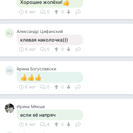
Хорошие жопёхи!
6 лет
0
0
Александр Цифанский
АЦ
клевая наколочка)))
6 лет
0
0
Арина Богуславски
АБ
6 лет
0
0
Ирина Мякша
если её напряч
6 лет
4
0