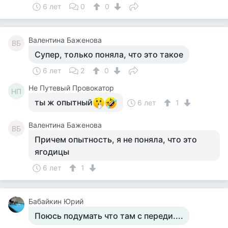
6 лет
0
0
Валентина Баженова
ВБ
Супер, только поняла, что это такое
6 лет
2
0
Не Путевый Провокатор
НП
ты ж опытный
6 лет
1
Валентина Баженова
ВБ
Причем опытность, я не поняла, что это
ягодицы
6 лет
1
Бабайкин Юрий
Поюсь подумать что там с переди....