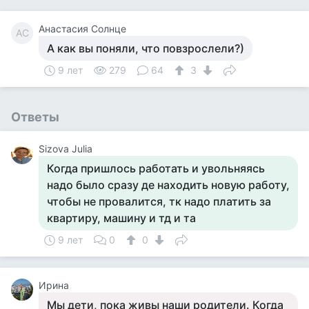
Анастасия Солнце
АС
А как вы поняли, что повзрослели?)
9 лет
279
64
3
Ответы
Sizova Julia
Когда пришлось работать и увольняясь
надо было сразу де находить новую работу,
чтобы не провалится, тк надо платить за
квартиру, машину и тд и та
9 лет
0
0
Ирина
Мы дети, пока живы наши родители. Когда