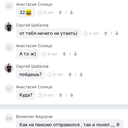
Анастасия Солнце
АС
32
9 лет
1
Сергей Шабалов
от тебя ничего не утаить)
9 лет
1
Анастасия Солнце
АС
А то ж)
9 лет
1
Сергей Шабалов
пойдешь?
9 лет
1
Анастасия Солнце
АС
Куда?
9 лет
1
Валентин Федоров
ВФ
Как на пенсию отправился , так и понял ,,, Я