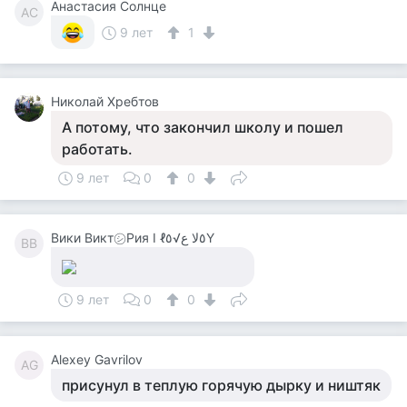
Анастасия Солнце
АС
9 лет
1
Николай Хребтов
А потому, что закончил школу и пошел
работать.
9 лет
0
0
Вики Викт㋛Рия I ℓ٥ﻻ ﻉ√٥Υ
ВВ
9 лет
0
0
Alexey Gavrilov
AG
присунул в теплую горячую дырку и ништяк