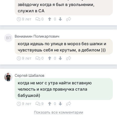
звёздочку когда я был в увольнении,
служил в СА
9 лет
0
0
Вениамин Поликарпович
ВП
когда идешь по улице в мороз без шапки и
чувствуешь себя не крутым, а дебилом )))
9 лет
0
0
Сергей Шабалов
когда не мог с утра найти вставную
челюсть и когда правнучка стала
бабушкой)
9 лет
9
0
Показать все комментарии