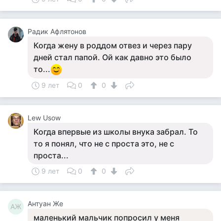
Радик Афлятонов
Когда жену в роддом отвез и через пару
дней стал папой. Ой как давно это было
то...
9 лет
0
0
Lew Usow
Когда впервые из школы внука забрал. То
то я понял, что не с проста это, не с
проста...
9 лет
0
0
Антуан Же
АЖ
маленький мальчик попросил у меня