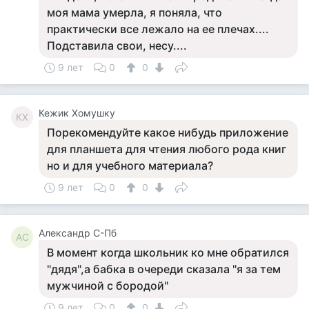
моя мама умерла, я поняла, что
практически все лежало на ее плечах....
Подставила свои, несу....
9 лет
0
0
Кежик Хомушку
КХ
Порекомендуйте какое нибудь приложение
для планшета для чтения любого рода книг
но и для учебного материала?
9 лет
0
0
Александр С-Пб
АС
В момент когда школьник ко мне обратился
"дядя",а бабка в очереди сказала "я за тем
мужчиной с бородой"
9 лет
0
0