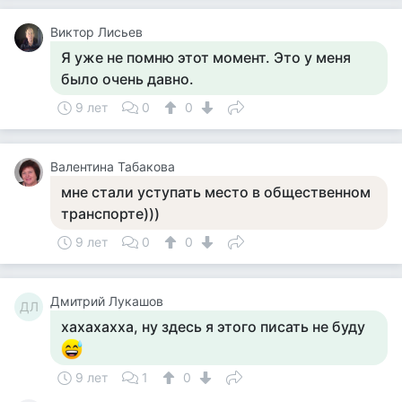
Виктор Лисьев
Я уже не помню этот момент. Это у меня
было очень давно.
9 лет
0
0
Валентина Табакова
мне стали уступать место в общественном
транспорте)))
9 лет
0
0
Дмитрий Лукашов
ДЛ
хахахахха, ну здесь я этого писать не буду
9 лет
1
0