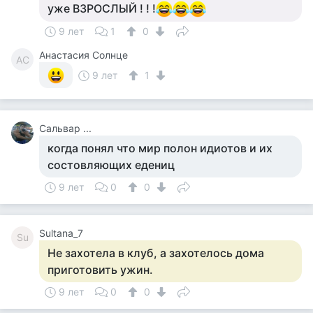
уже ВЗРОСЛЫЙ ! ! !
9 лет
1
0
Анастасия Солнце
АС
9 лет
1
Сальвар ...
когда понял что мир полон идиотов и их
состовляющих едениц
9 лет
0
0
Sultana_7
Su
Не захотела в клуб, а захотелось дома
приготовить ужин.
9 лет
0
0