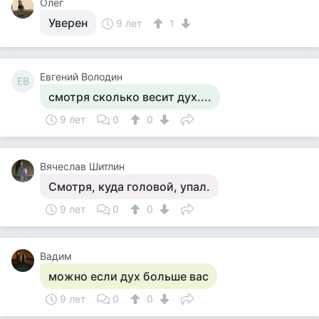
Олег
Уверен
9 лет
1
Евгений Володин
ЕВ
смотря сколько весит дух....
9 лет
0
0
Вячеслав Шитлин
Смотря, куда головой, упал.
9 лет
0
0
Вадим
можно если дух больше вас
9 лет
0
0