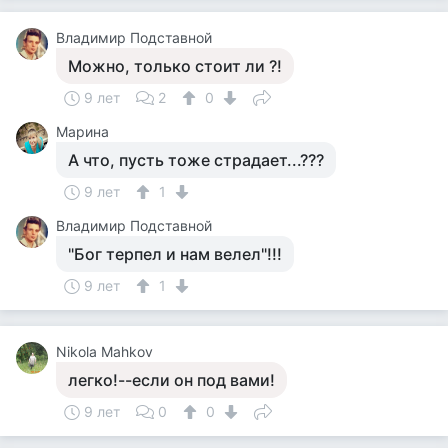
Владимир Подставной
Можно, только стоит ли ?!
9 лет
2
0
Марина
А что, пусть тоже страдает...???
9 лет
1
Владимир Подставной
"Бог терпел и нам велел"!!!
9 лет
1
Nikola Mahkov
легко!--если он под вами!
9 лет
0
0