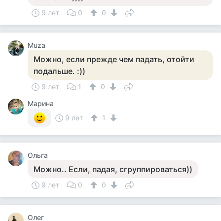
9 лет
0
0
Muza
Можно, если прежде чем падать, отойти
подальше. :))
9 лет
1
0
Марина
9 лет
1
Ольга
Можно.. Если, падая, сгруппироваться))
9 лет
0
0
Олег