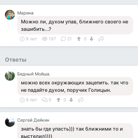
Марина
Можно ли, духом упав, ближнего своего не
зашибить...?
9 лет
197
21
0
Ответы
Бедный Мойша.
можно всех окружающих зацепить. так что
не падайте духом, поручик Голицын.
9 лет
0
0
Сергей Дейкин
знать бы где упасть))) так ближними то и
выстелил))))