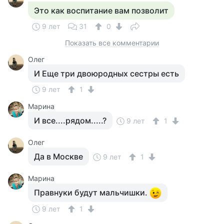
Это как воспитание вам позволит
9 лет
31
0
Показать все комментарии
Олег
И Еще три двоюродных сестры есть
9 лет
1
Марина
И все....рядом.....?
9 лет
1
Олег
Да в Москве
9 лет
1
Марина
Правнуки будут мальчишки.
9 лет
1