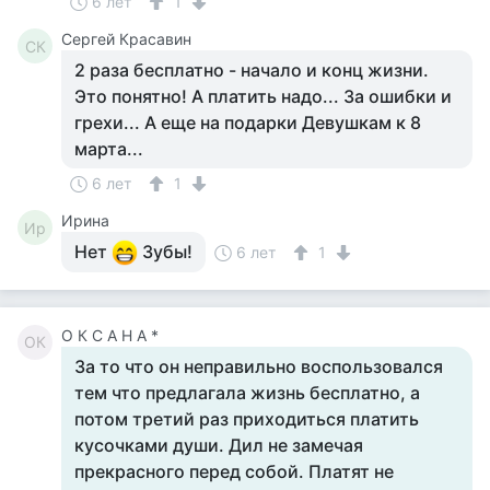
6 лет
1
Сергей Красавин
СК
2 раза бесплатно - начало и конц жизни.
Это понятно! А платить надо... За ошибки и
грехи... А еще на подарки Девушкам к 8
марта...
6 лет
1
Ирина
Ир
Нет
Зубы!
6 лет
1
О К С А Н А *
ОК
За то что он неправильно воспользовался
тем что предлагала жизнь бесплатно, а
потом третий раз приходиться платить
кусочками души. Дил не замечая
прекрасного перед собой. Платят не