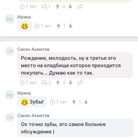
7 лет
1
0
Ирина
Ир
7 лет
1
Сакен Ахметов
СА
Рождение, молодость, ну а третье это
место на кладбище которое приходится
покупать... Думаю как то так.
7 лет
2
0
Ирина
Ир
Зубы!
7 лет
1
Сакен Ахметов
СА
Ох точно зубы, это самое больное
обсуждение )