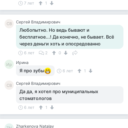
7 лет
1
Сергей Владимирович
СВ
Любопытно. Но ведь бывают и
бесплатное...! Да конечно, не бывает. Всё
через деньги хоть и опосредованно
6 лет
2
0
Ирина
Ир
Я про зубы
6 лет
1
Сергей Владимирович
СВ
Да да, я хотел про муниципальных
стоматологов
6 лет
1
Zharkenova Natalay
ZN