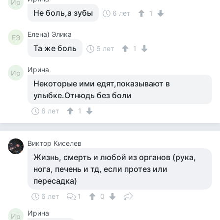
Ир
Не боль,а зубы
6 лет
1
Елена) Элика
ЕЭ
Та же боль
6 лет
1
Ирина
Ир
Некоторые ими едят,показывают в
улыбке.Отнюдь без боли
6 лет
1
Виктор Киселев
Жизнь, смерть и любой из органов (рука,
нога, печень и тд, если протез или
пересадка)
6 лет
1
0
Ирина
Ир