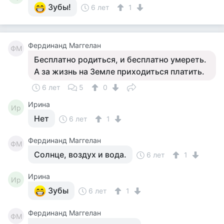
Зубы!
6 лет
1
Фердинанд Маггелан
ФМ
Бесплатно родиться, и бесплатно умереть.
А за жизнь на Земле приходиться платить.
6 лет
5
0
Ирина
Ир
Нет
6 лет
1
Фердинанд Маггелан
ФМ
Солнце, воздух и вода.
6 лет
1
Ирина
Ир
Зубы
6 лет
1
Фердинанд Маггелан
ФМ