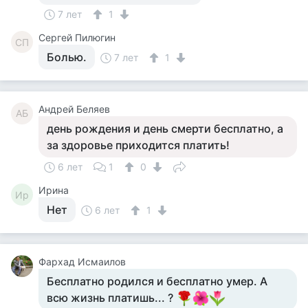
7 лет
1
Сергей Пилюгин
СП
Болью.
7 лет
1
Андрей Беляев
АБ
день рождения и день смерти бесплатно, а
за здоровье приходится платить!
6 лет
1
0
Ирина
Ир
Нет
6 лет
1
Фархад Исмаилов
Бесплатно родился и бесплатно умер. А
всю жизнь платишь... ?