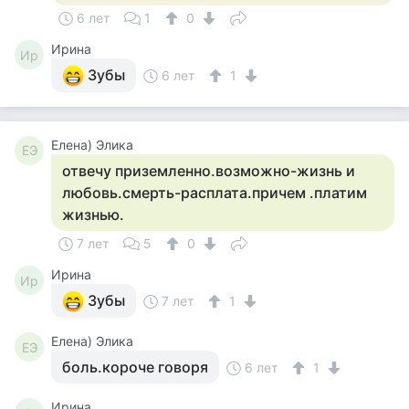
6 лет
1
0
Ирина
Ир
Зубы
6 лет
1
Елена) Элика
ЕЭ
отвечу приземленно.возможно-жизнь и
любовь.смерть-расплата.причем .платим
жизнью.
7 лет
5
0
Ирина
Ир
Зубы
7 лет
1
Елена) Элика
ЕЭ
боль.короче говоря
6 лет
1
Ирина