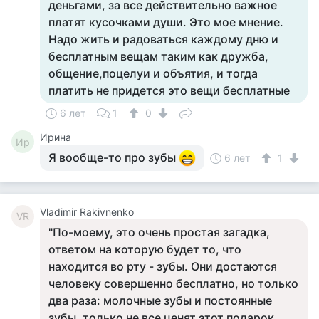
деньгами, за все действительно важное
платят кусочками души. Это мое мнение.
Надо жить и радоваться каждому дню и
бесплатным вещам таким как дружба,
общение,поцелуи и объятия, и тогда
платить не придется это вещи бесплатные
6 лет
1
0
Ирина
Ир
Я вообще-то про зубы
6 лет
1
Vladimir Rakivnenko
VR
"По-моему, это очень простая загадка,
ответом на которую будет то, что
находится во рту - зубы. Они достаются
человеку совершенно бесплатно, но только
два раза: молочные зубы и постоянные
зубы, только не все ценят этот подарок,