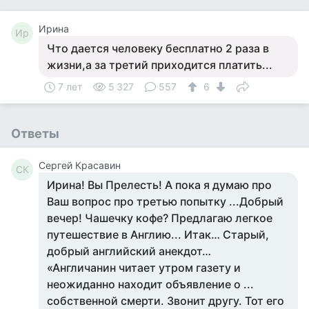
Ирина
Ир
Что дается человеку бесплатно 2 раза в
жизни,а за третий приходится платить...
7 лет
5 327
557
6
Ответы
Сергей Красавин
СК
Ирина! Вы Прелесть! А пока я думаю про
Ваш вопрос про третью попытку ...Добрый
вечер! Чашечку кофе? Предлагаю легкое
путешествие в Англию... Итак… Старый,
добрый английский анекдот…
«Англичанин читает утром газету и
неожиданно находит объявление о ...
собственной смерти. Звонит другу. Тот его