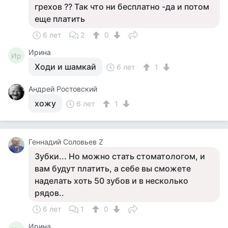
грехов ?? Так что ни бесплатно -да и потом
еще платить
6 лет
2
0
Ирина
Ир
Ходи и шамкай
6 лет
1
Андрей Ростовский
хожу
6 лет
1
Геннадий Соловьев Z
Зубки... Но можно стать стоматологом, и
вам будут платить, а себе вы сможете
наделать хоть 50 зубов и в несколько
рядов..
6 лет
1
0
Ирина