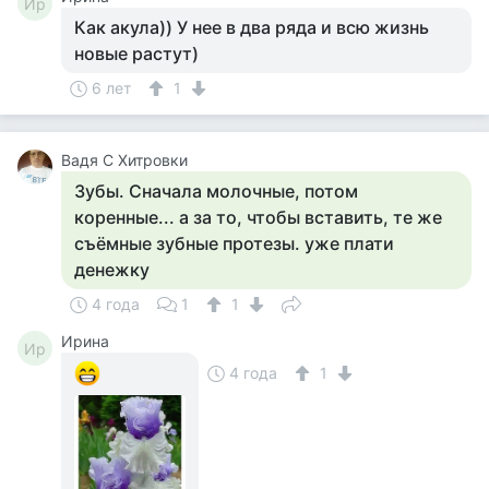
Ир
Как акула)) У нее в два ряда и всю жизнь
новые растут)
6 лет
1
Вадя С Хитровки
Зубы. Сначала молочные, потом
коренные... а за то, чтобы вставить, те же
съёмные зубные протезы. уже плати
денежку
4 года
1
1
Ирина
Ир
4 года
1