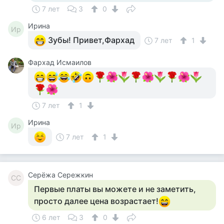
7 лет
3
0
Ирина
Ир
Зубы! Привет,Фархад
7 лет
1
Фархад Исмаилов
7 лет
1
Ирина
Ир
7 лет
1
Серёжа Сережкин
СС
Первые платы вы можете и не заметить,
просто далее цена возрастает!
6 лет
3
0