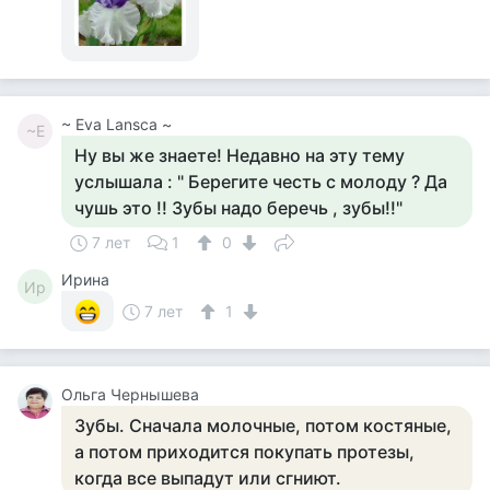
~ Eva Lansca ~
~E
Ну вы же знаете! Недавно на эту тему
услышала : " Берегите честь с молоду ? Да
чушь это !! Зубы надо беречь , зубы!!"
7 лет
1
0
Ирина
Ир
7 лет
1
Ольга Чернышева
Зубы. Сначала молочные, потом костяные,
а потом приходится покупать протезы,
когда все выпадут или сгниют.