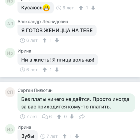
Ир
Кусаюсь
6 лет
1
Александр Леонидович
АЛ
Я ГОТОВ ЖЕНИЦЦА НА ТЕБЕ
6 лет
1
Ирина
Ир
Ни в жисть! Я птица вольная!
6 лет
1
Сергей Пилюгин
СП
Без платы ничего не даётся. Просто иногда
за вас приходится кому-то платить.
7 лет
6
0
Ирина
Ир
Зубы
7 лет
1