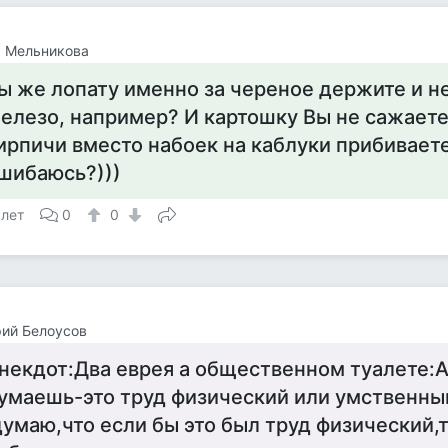
а Мельникова
ы же лопату именно за череное держите и не
елезо, например? И картошку Вы не сажаете 
ирпичи вместо набоек на каблуки прибиваете
шибаюсь?)))
 лет
0
0
ий Белоусов
некдот:Два еврея а общественном туалете:А
умаешь-это труд физический или умственны
думаю,что если бы это был труд физический,т