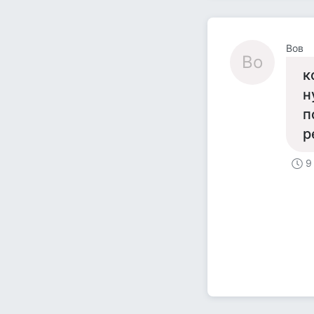
Вов
Во
к
н
п
р
9