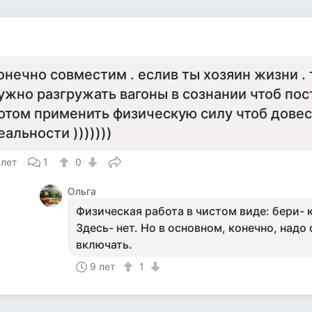
онечно совместим . еслив ты хозяин жизни . 
ужно разгружать вагоны в сознании чтоб пос
отом применить физическую силу чтоб довес
еальности )))))))
 лет
1
0
Ольга
Физическая работа в чистом виде: бери- к
Здесь- нет. Но в основном, конечно, над
включать.
9 лет
1