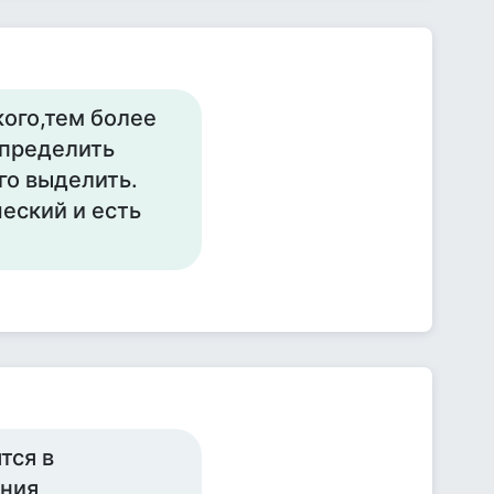
кого,тем более
определить
го выделить.
еский и есть
тся в
ения