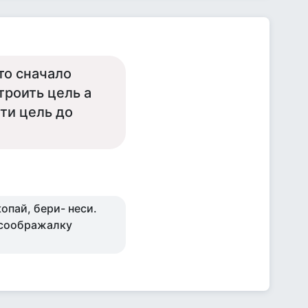
то сначало
троить цель а
ти цель до
опай, бери- неси.
о соображалку