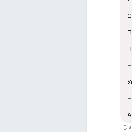
О
П
П
Н
У
Н
А
8