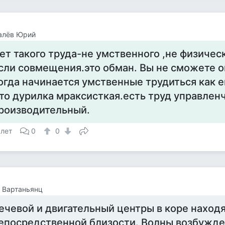
алёв Юрий
ет такого труда-не умственного ,не физичес
сли совмещения.это обман. Вы не сможете 
огда начинается умственные трудиться как е
то дурилка мраксисткая.есть труд управленч
роизводительный.
 лет
0
0
 Вартаньянц
ечевой и двигательный центры в коре находя
епосредственной близости. Волны возбужд