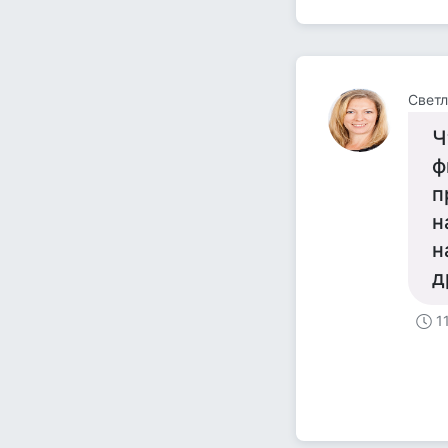
Светл
Ч
ф
п
н
н
д
1