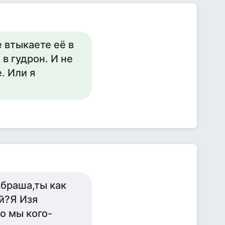
 втыкаете её в
в гудрон. И не
. Или я
браша,ты как
й?Я Изя
о мы кого-