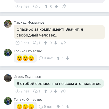
9 лет
0
0
Фархад Исмаилов
Спасибо за комплимент! Значит, я
свободный человек...
9 лет
1
0
Только Отчество
9 лет
1
Игорь Подрезов
Я стобой согласен но не всем это нравится.
9 лет
1
0
Только Отчество
9 лет
1