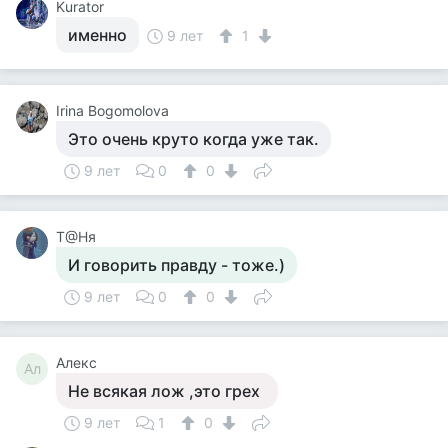
Kurator
именно
9 лет
1
Irina Bogomolova
Это очень круто когда уже так.
9 лет
0
0
Т@Ня
И говорить правду - тоже.)
9 лет
0
0
Алекс
Ал
Не всякая лож ,это грех
9 лет
1
0