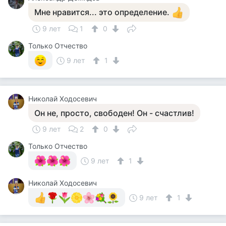
Мне нравится... это определение.
9 лет
1
0
Только Отчество
9 лет
1
Николай Ходосевич
Он не, просто, свободен! Он - счастлив!
9 лет
2
0
Только Отчество
9 лет
1
Николай Ходосевич
9 лет
1