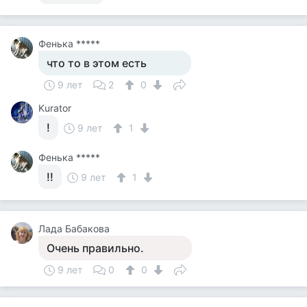
Фенька *****
что то в этом есть
9 лет
2
0
Kurator
!
9 лет
1
Фенька *****
!!
9 лет
1
Лада Бабакова
Очень правильно.
9 лет
0
0