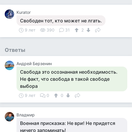
Kurator
Свободен тот, кто может не лгать.
9 лет
390
31
2
Ответы
Андрей Берзенин
Свобода это осознанная необходимость.
Не факт, что свобода в такой свободе
выбора
9 лет
0
0
Владмир
Военная присказка: Не ври! Не придется
ничего запоминать!