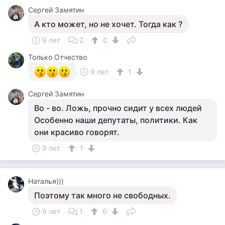
Сергей Замятин
А кто может, но не хочет. Тогда как ?
9 лет
2
0
Только Отчество
9 лет
1
Сергей Замятин
Во - во. Ложь, прочно сидит у всех людей
Особенно наши депутаты, политики. Как
они красиво говорят.
9 лет
1
Наталья)))
Поэтому так много не свободных.
9 лет
1
0