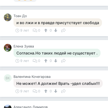
Тоан До
и во лжи и в правде присутствует свобода
9 лет
0
0
Елена Зуева
Согласна.Но таких людей не существует .
9 лет
0
0
Валентина Кочегарова
ВК
Не может! А должен! Врать -удел слабых!!!
9 лет
0
0
Александр Демидов