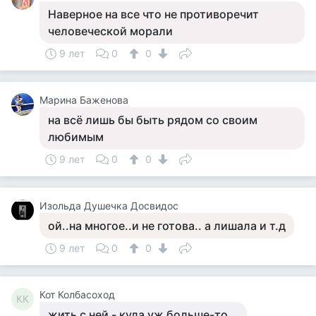
Наверное на все что не противоречит
человеческой морали
9 лет
0
0
Марина Баженова
на всё лишь бы быть рядом со своим
любимым
9 лет
0
0
Изольда Душечка Досвидос
ой..на многое..и не готова.. а лишала и т.д
9 лет
0
0
Кот Колбасоход
КК
жить с ней - куда уж больше-то...