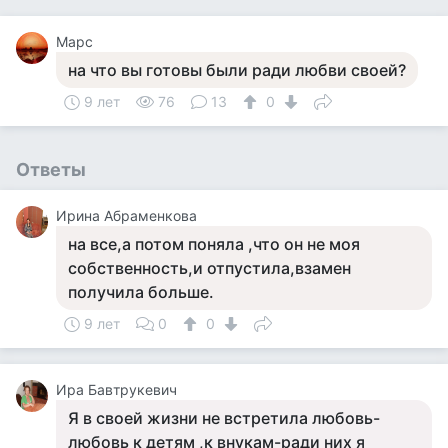
Марс
на что вы готовы были ради любви своей?
9 лет
76
13
0
Ответы
Ирина Абраменкова
на все,а потом поняла ,что он не моя
собственность,и отпустила,взамен
получила больше.
9 лет
0
0
Ира Бавтрукевич
Я в своей жизни не встретила любовь-
любовь к детям ,к внукам-ради них я