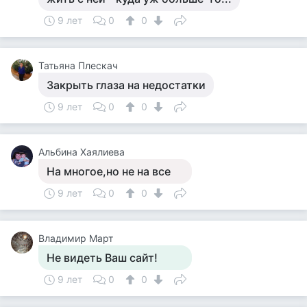
9 лет
0
0
Татьяна Плескач
Закрыть глаза на недостатки
9 лет
0
0
Альбина Хаялиева
На многое,но не на все
9 лет
0
0
Владимир Март
Не видеть Ваш сайт!
9 лет
0
0