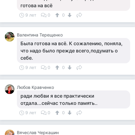
готова на всё
9 лет
0
0
Валентина Терещенко
Была готова на всё. К сожалению, поняла,
что надо было прежде всего,подумать о
себе.
9 лет
0
0
Любов Кравченко
ради любви я все практически
отдала...сейчас только память..
9 лет
0
0
Вячеслав Черкашин