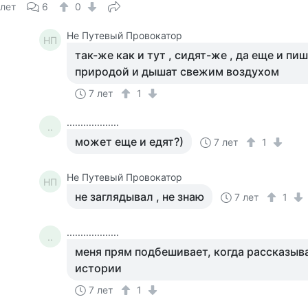
 лет
6
0
Не Путевый Провокатор
НП
так-же как и тут , сидят-же , да еще и п
природой и дышат свежим воздухом
7 лет
1
...................
..
может еще и едят?)
7 лет
1
Не Путевый Провокатор
НП
не заглядывал , не знаю
7 лет
1
...................
..
меня прям подбешивает, когда рассказыв
истории
7 лет
1