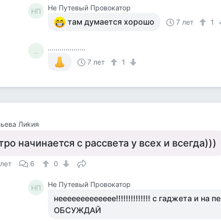
Не Путевый Провокатор
НП
там думается хорошо
7 лет
1
...................
..
7 лет
1
ьева Лиkия
тро начинается с рассвета у всех и всегда)))
 лет
6
0
Не Путевый Провокатор
НП
неееееееееееее!!!!!!!!!!!!!! с гаджета и на
ОБСУЖДАЙ