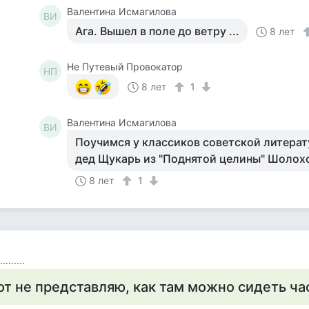
Валентина Исмагилова
ВИ
Ага. Вышел в поле до ветру ...
8 лет
Не Путевый Провокатор
НП
8 лет
1
Валентина Исмагилова
ВИ
Поучимся у классиков советской литерат
дед Щукарь из "Поднятой целины" Шолох
8 лет
1
.........
от не представляю, как там можно сидеть ч