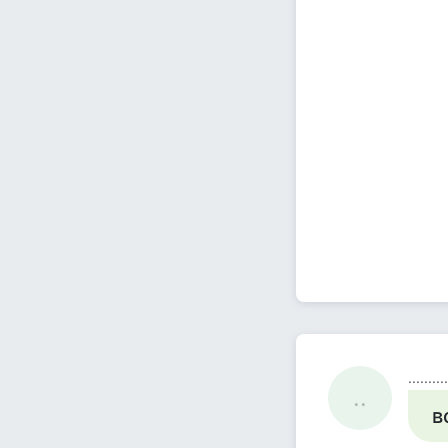
..........
..
в