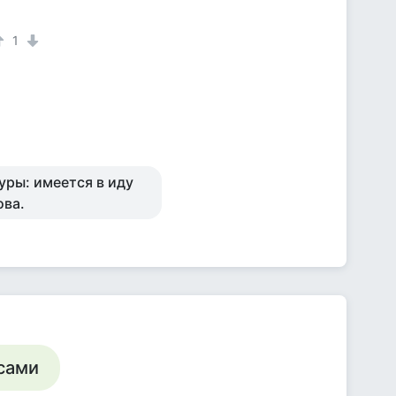
1
уры: имеется в иду
ова.
асами