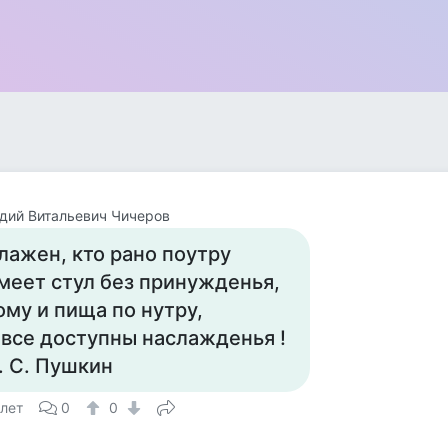
дий Витальевич Чичеров
лажен, кто рано поутру
меет стул без принужденья,
ому и пища по нутру,
 все доступны наслажденья !
. С. Пушкин
 лет
0
0