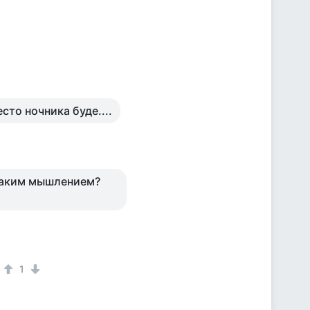
есто ночника буде....
 таким мышлением?
1