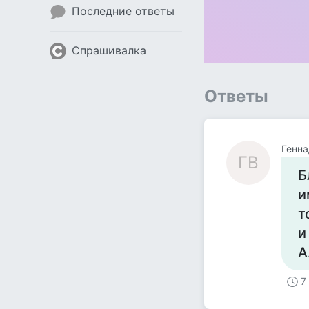
Последние ответы
Спрашивалка
Ответы
Генна
ГВ
Б
и
т
и
А
7