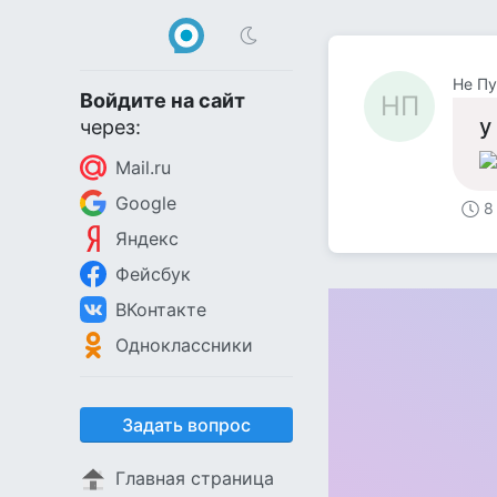
Не Пу
Войдите на сайт
НП
у
через:
Mail.ru
Google
8
Яндекс
Фейсбук
ВКонтакте
Одноклассники
Задать вопрос
Главная страница