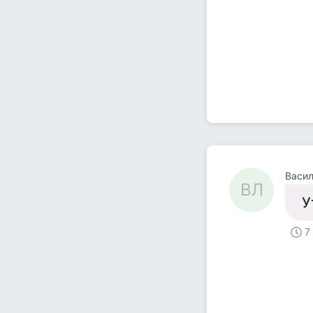
Васил
ВЛ
У
7