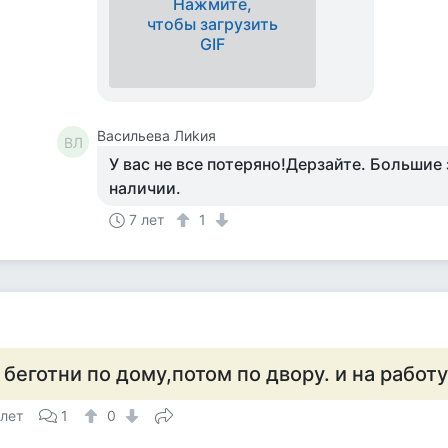
Нажмите,
чтобы загрузить
GIF
Васильева Лиkия
ВЛ
У вас не все потеряно!Дерзайте. Большие 
наличии.
7 лет
1
а
 беготни по дому,потом по двору. и на работу
 лет
1
0