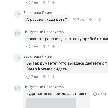
7 лет
1
Васильева Лиkия
ВЛ
А рассвет куда деть?
7 лет
1
Не Путевый Провокатор
НП
рассвет , рассвет , на стенку прибейте вм
7 лет
1
Васильева Лиkия
ВЛ
Вы так думаете? Что вы здесь делаете с
Вам в Кремле сидеть.
7 лет
1
Не Путевый Провокатор
НП
туда таких не приглашают как я
7 лет