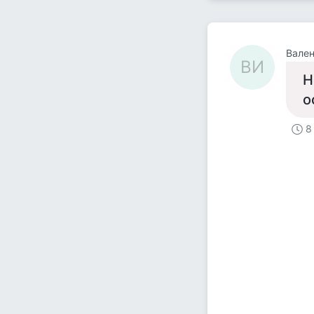
Вален
ВИ
Н
о
8