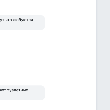
ишут что любуются
ают туалетные