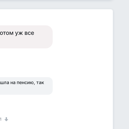
потом уж все
ошла на пенсию, так
1