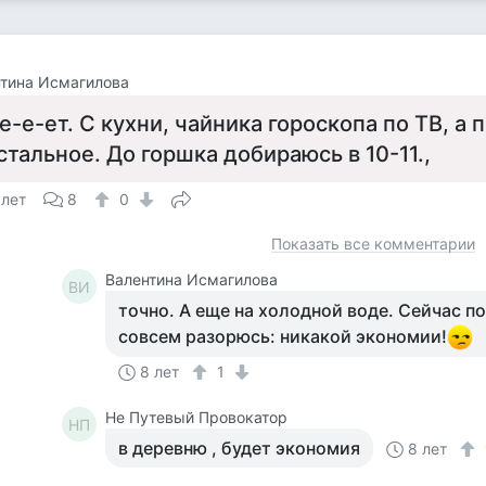
тина Исмагилова
е-е-ет. С кухни, чайника гороскопа по ТВ, а 
стальное. До горшка добираюсь в 10-11.,
 лет
8
0
Показать все комментарии
Валентина Исмагилова
ВИ
точно. А еще на холодной воде. Сейчас п
совсем разорюсь: никакой экономии!
8 лет
1
Не Путевый Провокатор
НП
в деревню , будет экономия
8 лет