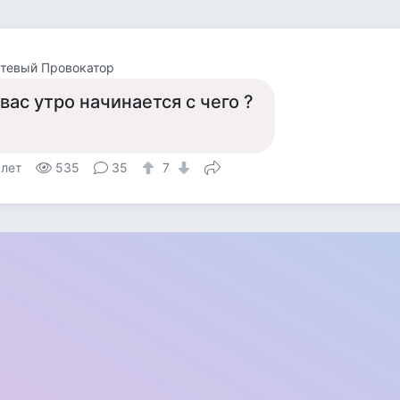
тевый Провокатор
 вас утро начинается с чего ?
 лет
535
35
7