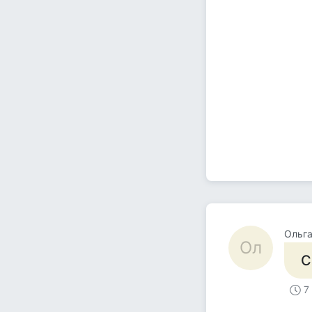
Ольг
Ол
С
7