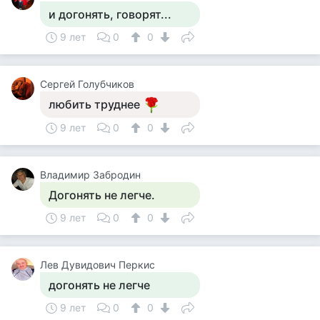
и догонять, говорят...
9 лет
0
0
Сергей Голубчиков
любить труднее
9 лет
0
0
Владимир Забродин
Догонять не легче.
9 лет
0
0
Лев Дувидович Перкис
догонять не легче
9 лет
0
0