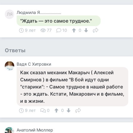
Людмила Я..................
ЛЯ
"Ждать — это самое трудное."
9 лет
77
10
0
Ответы
Вадя С Хитровки
Как сказал механик Макарыч ( Алексей
Смирнов ) в фильме "В бой идут одни
"старики": - Самое трудное в нашей работе
- это ждать. Кстати, Макарович и в фильме,
и в жизни.
9 лет
0
0
Анатолий Мюллер