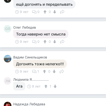
ещё догонять и переделывать
9 лет
0
0
Олег Лебедев
ОЛ
Тогда наверно нет смысла
9 лет
0
0
Вадим Синельщиков
Догонять тоже нелегко!!!
9 лет
1
0
Людмила Я..................
ЛЯ
Ага
9 лет
1
Надежда Лебедева