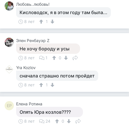
Любовь..любовь!
Кисловодск, я в этом году там была...
8 лет
1
Элен Ренбауэр Z
Не хочу бороду и усы
8 лет
1
0
Yra Kozlov
сначала страшно потом пройдет
8 лет
1
Елена Ротина
ЕР
Опять Юра козлов????
8 лет
24
0