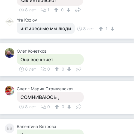
как интересно!
8 лет
1
0
Yra Kozlov
интиресные мы люди
8 лет
1
Олег Кочетков
Она всё хочет
8 лет
0
0
Свет - Мария Стрижевская
СОМНИВАЮСЬ ,
8 лет
0
0
Валентина Ветрова
ВВ