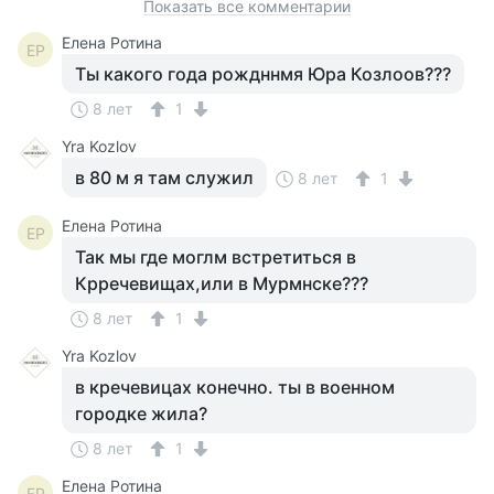
Показать все комментарии
Елена Ротина
ЕР
Ты какого года рождннмя Юра Козлоов???
8 лет
1
Yra Kozlov
в 80 м я там служил
8 лет
1
Елена Ротина
ЕР
Так мы где моглм встретиться в
Крречевищах,или в Мурмнске???
8 лет
1
Yra Kozlov
в кречевицах конечно. ты в военном
городке жила?
8 лет
1
Елена Ротина
ЕР