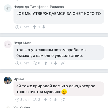
Надежда Тимофеева-Радаева
НТ
вСЕ МЫ УТВЕРЖДАЕМСЯ ЗА СЧЁТ КОГО ТО
.
8 лет
1
Леди Мила
ЛМ
только у женщины потом проблемы
бывают, а вам одно удовольствие.
8 лет
0
0
Ирина
ей тоже природой кое-что дано,которое
тоже хочется мужчине
8 лет
2
0
Yra Kozlov