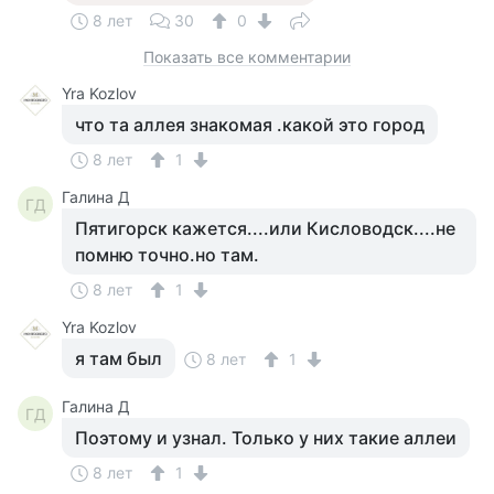
8 лет
30
0
Показать все комментарии
Yra Kozlov
что та аллея знакомая .какой это город
8 лет
1
Галина Д
ГД
Пятигорск кажется....или Кисловодск....не
помню точно.но там.
8 лет
1
Yra Kozlov
я там был
8 лет
1
Галина Д
ГД
Поэтому и узнал. Только у них такие аллеи
8 лет
1