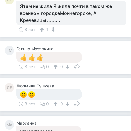
Ятам не жила Я жила почти в таком же
военном городкеМончегорске, А
Кречевицы .........
8 лет
1
Галина Мазяркина
ГМ
8 лет
0
0
Людмила Бушуева
ЛБ
8 лет
0
0
Марианна
Ма