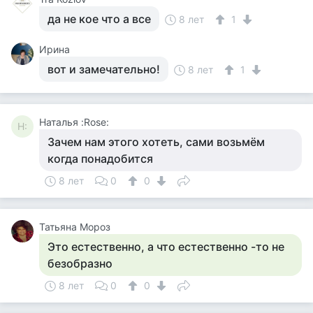
да не кое что а все
8 лет
1
Ирина
вот и замечательно!
8 лет
1
Наталья :Rose:
Н:
Зачем нам этого хотеть, сами возьмём
когда понадобится
8 лет
0
0
Татьяна Мороз
Это естественно, а что естественно -то не
безобразно
8 лет
0
0