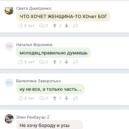
Света Дмитренко
ЧТО ХОЧЕТ ЖЕНЩИНА-ТО ХОчет БОГ
8 лет
0
0
Наталья Воронина
НВ
молодец,правильно думаешь
8 лет
0
0
Валентина Заворотько
ВЗ
ну не все, а только часть...
8 лет
0
0
Элен Ренбауэр Z
Не хочу бороду и усы