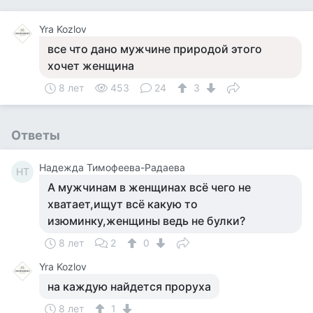
Yra Kozlov
все что дано мужчине природой этого
хочет женщина
8 лет
453
24
3
Ответы
Надежда Тимофеева-Радаева
НТ
А мужчинам в женщинах всё чего не
хватает,ищут всё какую то
изюминку,женщины ведь не булки?
8 лет
2
0
Yra Kozlov
на каждую найдется проруха
8 лет
1