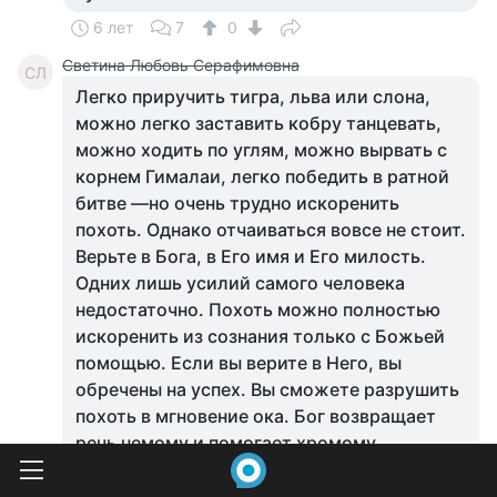
6 лет
7
0
Светина Любовь Серафимовна
СЛ
Легко приручить тигра, льва или слона,
можно легко заставить кобру танцевать,
можно ходить по углям, можно вырвать с
корнем Гималаи, легко победить в ратной
битве —но очень трудно искоренить
похоть. Однако отчаиваться вовсе не стоит.
Верьте в Бога, в Его имя и Его милость.
Одних лишь усилий самого человека
недостаточно. Похоть можно полностью
искоренить из сознания только с Божьей
помощью. Если вы верите в Него, вы
обречены на успех. Вы сможете разрушить
похоть в мгновение ока. Бог возвращает
речь немому и помогает хромому
взобраться на крутой склон. Нужна лишь
божественная милость. Бог помогает тем,