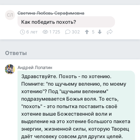
Светина Любовь Серафимовна
СЛ
Как победить похоть?
6 лет
1 725
302
5
Ответы
Андрей Лопатин
Здравствуйте. Похоть - по хотению.
Помните: "по щучьему велению, по моему
хотению"? Под "щучьим велением"
подразумевается Божья воля. То есть,
"похоть" - это попытка поставить своё
хотение выше Божественной воли и
выделение на это хотение большого пакета
энергии, жизненной силы, которую Творец
даёт человеку совсем для других целей.