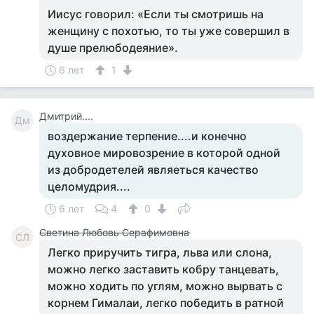
Иисус говорил: «Если ты смотришь на
женщину с похотью, то ты уже совершил в
душе прелюбодеяние».
6 лет
1
Дмитрий....
Дм
воздержание терпение....и конечно
духовное мировозрение в которой одной
из добродетелей являеться качество
целомудрия....
6 лет
4
0
Светина Любовь Серафимовна
СЛ
Легко приручить тигра, льва или слона,
можно легко заставить кобру танцевать,
можно ходить по углям, можно вырвать с
корнем Гималаи, легко победить в ратной