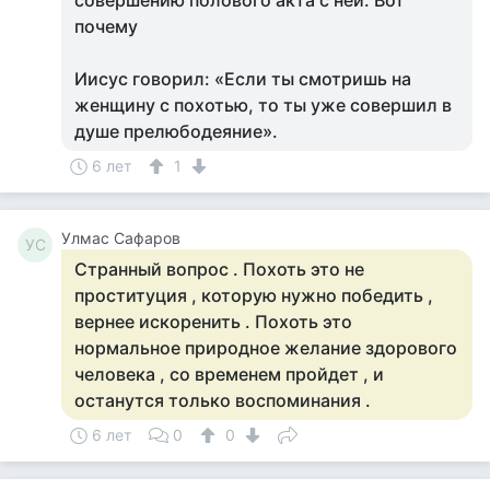
совершению полового акта с ней. Вот
почему
Иисус говорил: «Если ты смотришь на
женщину с похотью, то ты уже совершил в
душе прелюбодеяние».
6 лет
1
Улмас Сафаров
УС
Странный вопрос . Похоть это не
проституция , которую нужно победить ,
вернее искоренить . Похоть это
нормальное природное желание здорового
человека , со временем пройдет , и
останутся только воспоминания .
6 лет
0
0