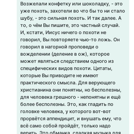
Возжелали конфетку или шоколадку, - это
уже похоть, захотели во что бы то ни стало
шубу, - это сильная похоть. И так далее. А
то, о чём Вы пишите, это частный случай.
И, кстати, Иисус ничего о похоти не
говорил, Вы повторяете чью-то ложь. Он
говорил в нагорной проповеди о
вожделении (деление в ож), которое
может являться следствием одного из
специфических видов похоти. Цитаты,
которые Вы приводите не имеют
практического смысла. Для верующего
христианина они понятны, но бесполезны,
для человека грешного - непонятны и ещё
более бесполезны. Это, как гладить по
головке человека, у которого вот-вот
прорвётся аппендицит, и внушать ему, что
всё само собой пройдёт, только надо
верить. Это обманка, сладкая музыка для