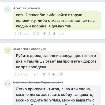
Алексей Кононов
АК
есть 2 способа: либо найти вторую
половинку, либо отказаться от контакта с
людьми вообще, я думаю так
6 лет
0
0
Анатолий Саввопуло
АС
Рубите дрова, заполнив сосуд, достигнете
дна и там лишь ответ вы прочтёте - дорога
не зря пройдена ...
6 лет
1
0
Светина Любовь Серафимовна
СЛ
Легко приручить тигра, льва или слона,
можно легко заставить кобру танцевать,
можно ходить по углям, можно вырвать с