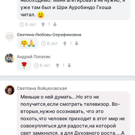
необходимо. Меня агитировать не нужно, я
уже там был и Шри Ауробиндо Гхоша
читал.
6 лет
1
Светина Любовь Серафимовна
СЛ
6 лет
1
Андрей Лопатин
6 лет
1
Светлана Войцеховская
Меньше о ней думать...Но это не
получится,если смотреть телевизор. Во-
вторых,нужно осознавать, что это
похоть,что человек приходит в этот мир не
совокупляться для радости,на которой
свет замкнулся, а для Духовного роста....А