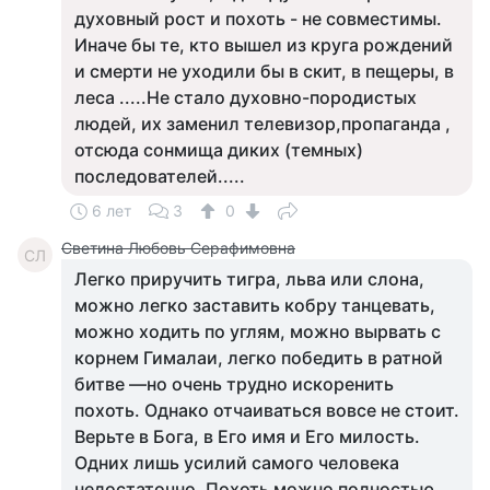
духовный рост и похоть - не совместимы.
Иначе бы те, кто вышел из круга рождений
и смерти не уходили бы в скит, в пещеры, в
леса .....Не стало духовно-породистых
людей, их заменил телевизор,пропаганда ,
отсюда сонмища диких (темных)
последователей.....
6 лет
3
0
Светина Любовь Серафимовна
СЛ
Легко приручить тигра, льва или слона,
можно легко заставить кобру танцевать,
можно ходить по углям, можно вырвать с
корнем Гималаи, легко победить в ратной
битве —но очень трудно искоренить
похоть. Однако отчаиваться вовсе не стоит.
Верьте в Бога, в Его имя и Его милость.
Одних лишь усилий самого человека
недостаточно. Похоть можно полностью