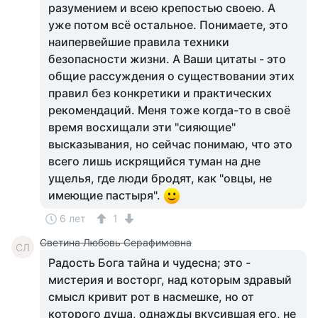
разумением и всею крепостью своею. А
уже потом всё остальное. Понимаете, это
наипервейшие правила техники
безопасности жизни. А Ваши цитаты - это
общие рассуждения о существовании этих
правил без конкретики и практических
рекомендаций. Меня тоже когда-то в своё
время восхищали эти "сияющие"
высказывания, но сейчас понимаю, что это
всего лишь искрящийся туман на дне
ущелья, где люди бродят, как "овцы, не
имеющие пастыря".
6 лет
1
Светина Любовь Серафимовна
СЛ
Радость Бога тайна и чудесна; это -
мистерия и восторг, над которым здравый
смысл кривит рот в насмешке, но от
которого душа, однажды вкусившая его, не