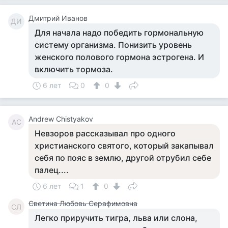
Дмитрий Иванов
ДИ
Для начала надо победить гормональную
систему организма. Понизить уровень
женского полового гормона эстрогена. И
включить тормоза.
6 лет
0
0
Andrew Chistyakov
AC
Невзоров рассказывал про одного
христианского святого, который закапывал
себя по пояс в землю, другой отрубил себе
палец....
6 лет
1
0
Светина Любовь Серафимовна
СЛ
Легко приручить тигра, льва или слона,