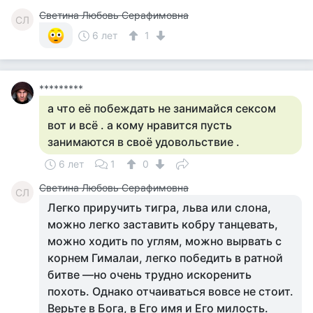
Светина Любовь Серафимовна
СЛ
6 лет
1
*********
а что её побеждать не занимайся сексом
вот и всё . а кому нравится пусть
занимаются в своё удовольствие .
6 лет
1
0
Светина Любовь Серафимовна
СЛ
Легко приручить тигра, льва или слона,
можно легко заставить кобру танцевать,
можно ходить по углям, можно вырвать с
корнем Гималаи, легко победить в ратной
битве —но очень трудно искоренить
похоть. Однако отчаиваться вовсе не стоит.
Верьте в Бога, в Его имя и Его милость.