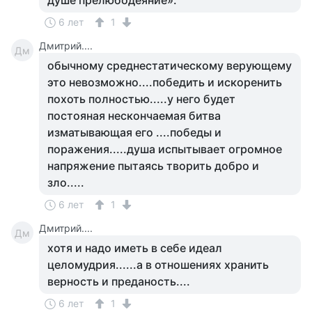
душе прелюбодеяние».
6 лет
1
Дмитрий....
Дм
обычному среднестатическому верующему
это невозможно....победить и искоренить
похоть полностью.....у него будет
постояная нескончаемая битва
изматывающая его ....победы и
поражения.....душа испытывает огромное
напряжение пытаясь творить добро и
зло.....
6 лет
1
Дмитрий....
Дм
хотя и надо иметь в себе идеал
целомудрия......а в отношениях хранить
верность и преданость....
6 лет
1