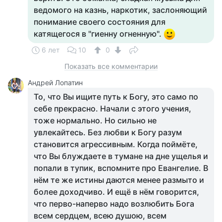
ведомого на казнь, наркотик, заслоняющий
понимание своего состояния для
катящегося в "гиенну огненную".
6 лет
10
0
Показать все комментарии
Андрей Лопатин
То, что Вы ищите путь к Богу, это само по
себе прекрасно. Начали с этого учения,
тоже нормально. Но сильно не
увлекайтесь. Без любви к Богу разум
становится агрессивным. Когда поймёте,
что Вы блуждаете в тумане на дне ущелья и
попали в тупик, вспомните про Евангелие. В
нём те же истины даются менее размыто и
более доходчиво. И ещё в нём говорится,
что перво-наперво надо возлюбить Бога
всем сердцем, всею душою, всем