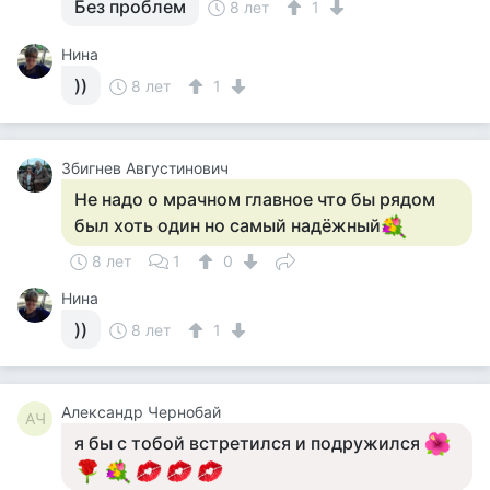
Без проблем
8 лет
1
Нина
))
8 лет
1
Збигнев Августинович
Не надо о мрачном главное что бы рядом
был хоть один но самый надёжный
8 лет
1
0
Нина
))
8 лет
1
Александр Чернобай
АЧ
я бы с тобой встретился и подружился