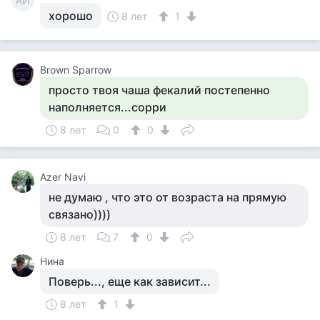
АИ
хорошо
8 лет
1
Brown Sparrow
просто твоя чаша фекалий постепенно
наполняется...сорри
8 лет
0
0
Azer Navi
не думаю , что это от возраста на прямую
связано))))
8 лет
7
0
Нина
Поверь..., еще как зависит...
8 лет
1