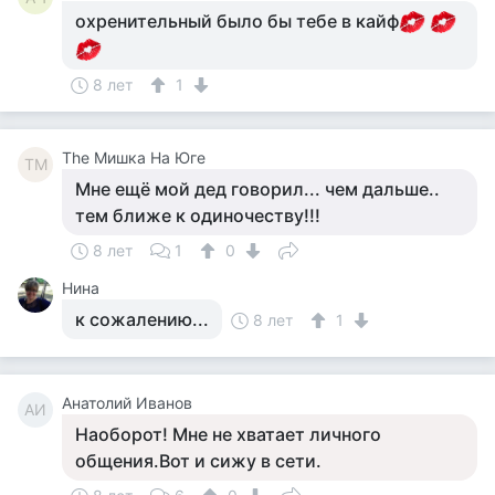
охренительный было бы тебе в кайф
8 лет
1
The Мишка На Юге
TМ
Мне ещё мой дед говорил... чем дальше..
тем ближе к одиночеству!!!
8 лет
1
0
Нина
к сожалению...
8 лет
1
Анатолий Иванов
АИ
Наоборот! Мне не хватает личного
общения.Вот и сижу в сети.