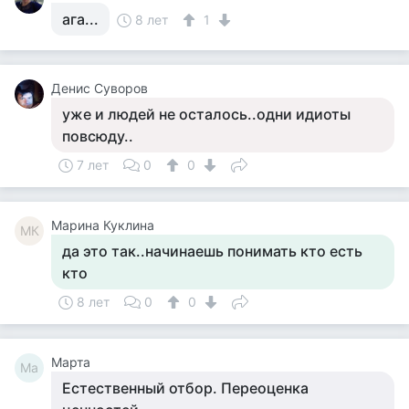
ага...
8 лет
1
Денис Суворов
уже и людей не осталось..одни идиоты
повсюду..
7 лет
0
0
Марина Куклина
МК
да это так..начинаешь понимать кто есть
кто
8 лет
0
0
Марта
Ма
Естественный отбор. Переоценка