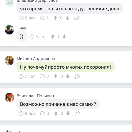
Владимир Дергунов
ВД
что время тратить.нас ждут великие дела
8 лет
1
0
Нина
))
8 лет
1
Михаил Андриянов
Ну почему? просто многих похоронил!
7 лет
0
0
Вячеслав Поливин
Возможно причина в нас самих?
8 лет
0
0