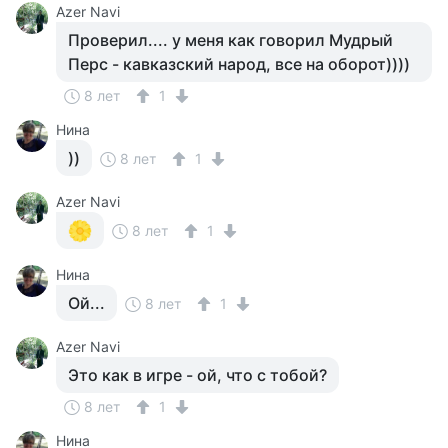
Azer Navi
Проверил.... у меня как говорил Мудрый
Перс - кавказский народ, все на оборот))))
8 лет
1
Нина
))
8 лет
1
Azer Navi
8 лет
1
Нина
Ой...
8 лет
1
Azer Navi
Это как в игре - ой, что с тобой?
8 лет
1
Нина