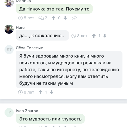
Марина
Да Ниночка это так. Почему то
8 лет
2
0
Нина
да..., к сожалению...
8 лет
1
Лёха Толстых
ЛТ
Я бучи здоровым много книг, и много
психологов, и мудрецов встречал как на
работе, так и по интернету, по телевиденью
много насмотрелся, могу вам ответить
будучи не таким умным
8 лет
1
Ivan Zhurba
IZ
Это мудрость или глупость