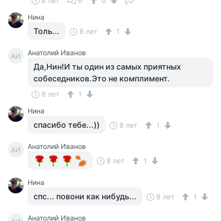
8 лет
6
0
Нина
Толь...
8 лет
1
Анатолий Иванов
АИ
Да,Нин!И ты один из самых приятных
собеседников.Это не комплимент.
8 лет
1
Нина
спасибо тебе...))
8 лет
1
Анатолий Иванов
АИ
8 лет
1
Нина
спс... повони как нибудь...
8 лет
1
Анатолий Иванов