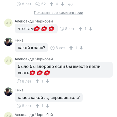
8 лет
52
0
Показать все комментарии
Александр Чернобай
АЧ
что там
8 лет
1
Нина
какой класс?
8 лет
1
Александр Чернобай
АЧ
было бы здорово если бы вместе легли
спать
8 лет
1
Нина
класс какой ..., спрашиваю...?
8 лет
1
Александр Чернобай
АЧ