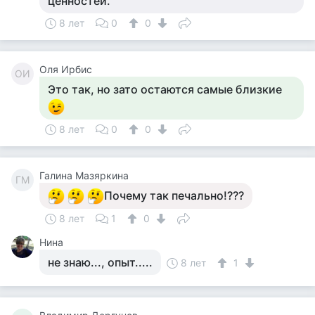
ценностей.
8 лет
0
0
Оля Ирбис
ОИ
Это так, но зато остаются самые близкие
8 лет
0
0
Галина Мазяркина
ГМ
Почему так печально!???
8 лет
1
0
Нина
не знаю..., опыт.....
8 лет
1