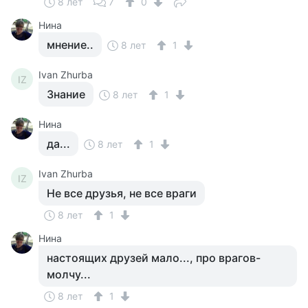
8 лет
7
0
Нина
мнение..
8 лет
1
Ivan Zhurba
IZ
Знание
8 лет
1
Нина
да...
8 лет
1
Ivan Zhurba
IZ
Не все друзья, не все враги
8 лет
1
Нина
настоящих друзей мало..., про врагов-
молчу...
8 лет
1