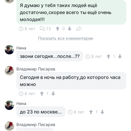
Я думаю у тебя таких людей ещё
достаточно,скорее всего ты ещё очень
молодая!!!
8 лет
13
0
Показать все комментарии
Нина
звони сегодня...после...??
8 лет
1
Владимир Писарев
Сегодня в ночь на работу,до которого часа
можно
8 лет
1
Нина
до 23 по москве...
8 лет
1
Владимир Писарев