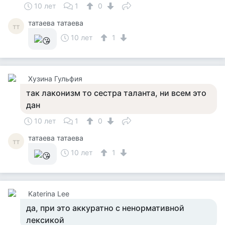
10 лет
1
0
татаева татаева
тт
10 лет
1
Хузина Гульфия
так лаконизм то сестра таланта, ни всем это
дан
10 лет
1
0
татаева татаева
тт
10 лет
1
Katerina Lee
да, при это аккуратно с ненормативной
лексикой