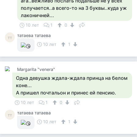
ага..вежливо послать подальше не у всех
получается..а всего-то на 3 буквы..куда уж
лаконичней...
10 лет
1
0
татаева татаева
тт
10 лет
1
Margarita "venera"
Одна девушка ждала-ждала принца на белом
коне...
А пришел почтальон и принес ей пенсию.
10 лет
1
0
татаева татаева
тт
10 лет
1