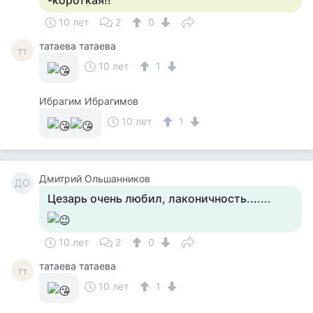
-короткая!!
10 лет
2
0
татаева татаева
тт
10 лет
1
Ибрагим Ибрагимов
10 лет
1
Дмитрий Ольшанников
ДО
Цезарь очень любил, лаконичность.......
10 лет
2
0
татаева татаева
тт
10 лет
1