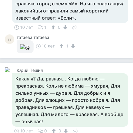
сравняю город с землёй!». На что спартанцы/
лаконийцы отправили самый короткий
известный ответ: «Если».
10 лет
1
0
татаева татаева
тт
10 лет
1
Юрий Пеший
Какая я? Да, разная... Когда люблю —
прекрасная. Коль не любима — хмурая, Для
сильно умных — дура я. Для добрых и я
добрая. Для злющих — просто кобра я. Для
праведников — грешная. Для невезух —
успешная. Для милого — красивая. А вообще
— обычная!
10 лет
0
0