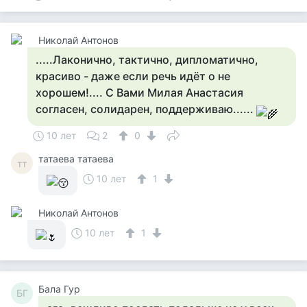
Николай Антонов
.....Лаконично, тактично, дипломатично,
красиво - даже если речь идёт о не
хорошем!.... С Вами Милая Анастасия
согласен, солидарен, поддерживаю......
10 лет
2
0
татаева татаева
тт
10 лет
1
Николай Антонов
10 лет
1
Бала Гур
БГ