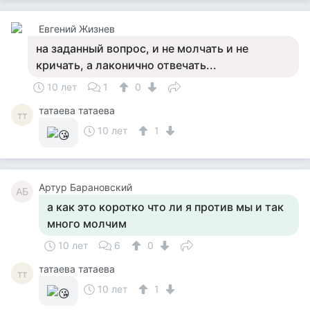
Евгений Жизнев
на заданный вопрос, и не молчать и не
кричать, а лаконично отвечать...
10 лет
1
0
татаева татаева
тт
10 лет
1
Артур Барановский
АБ
а как это коротко что ли я против мы и так
много молчим
10 лет
6
0
татаева татаева
тт
10 лет
1