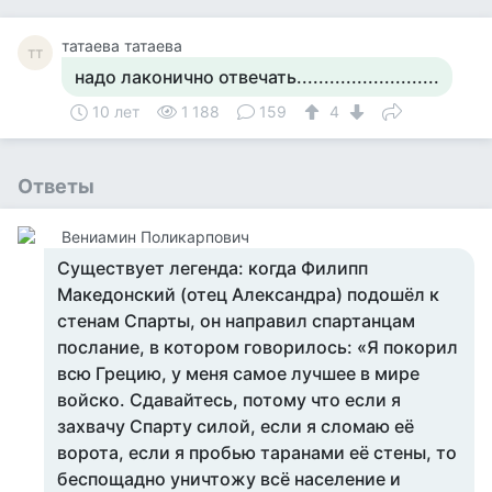
татаева татаева
тт
надо лаконично отвечать..........................
10 лет
1 188
159
4
Ответы
Вениамин Поликарпович
Существует легенда: когда Филипп
Македонский (отец Александра) подошёл к
стенам Спарты, он направил спартанцам
послание, в котором говорилось: «Я покорил
всю Грецию, у меня самое лучшее в мире
войско. Сдавайтесь, потому что если я
захвачу Спарту силой, если я сломаю её
ворота, если я пробью таранами её стены, то
беспощадно уничтожу всё население и