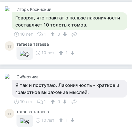
Игорь Косинский
Говорят, что трактат о пользе лаконичности
составляет 10 толстых томов.
10 лет
1
0
татаева татаева
тт
10 лет
1
Сибирячка
Я так и поступаю. Лаконичность - краткое и
грамотное выражение мыслей.
10 лет
1
0
татаева татаева
тт
10 лет
1