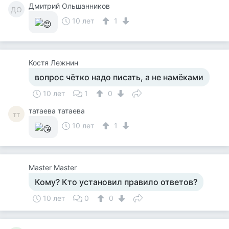
Дмитрий Ольшанников
ДО
10 лет
1
Костя Лежнин
вопрос чётко надо писать, а не намёками
10 лет
1
0
татаева татаева
тт
10 лет
1
Master Master
Кому? Кто установил правило ответов?
10 лет
0
0