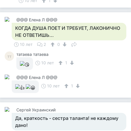
10 лет
1
@@@ Елена Л @@@
КОГДА ДУША ПОЕТ И ТРЕБУЕТ, ЛАКОНИЧНО
НЕ ОТВЕТИШЬ...
10 лет
2
0
татаева татаева
тт
10 лет
1
@@@ Елена Л @@@
10 лет
1
Сергей Украинский
Да, краткость - сестра таланта! не каждому
дано!