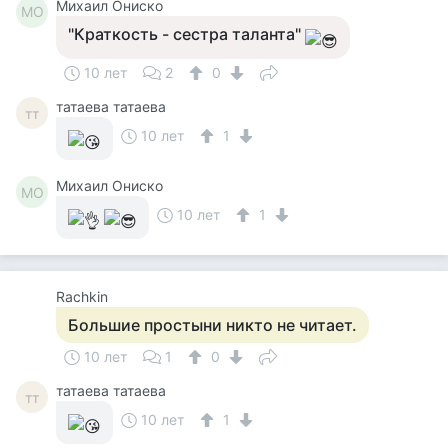
Михаил Ониско
МО
"Краткость - сестра таланта"
10 лет
2
0
татаева татаева
тт
10 лет
1
Михаил Ониско
МО
10 лет
1
Rachkin
Большие простыни никто не читает.
10 лет
1
0
татаева татаева
тт
10 лет
1