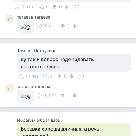
10 лет
1
0
татаева татаева
тт
10 лет
1
Тамара Петрунина
ну так и вопрос надо задавать
соответственно
10 лет
1
0
татаева татаева
тт
10 лет
1
Ибрагим Ибрагимов
Веревка хороша длинная, а речь