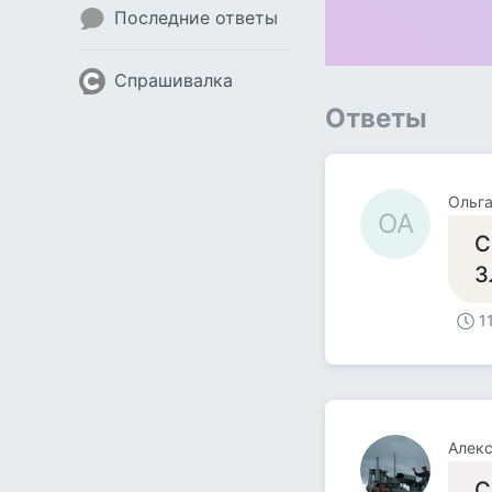
Последние ответы
Спрашивалка
Ответы
Ольга
ОА
С
З
1
Алек
С