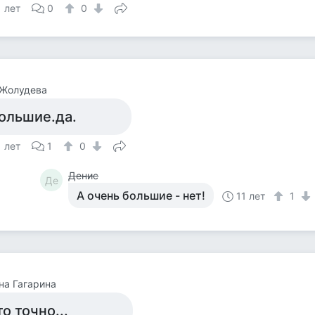
1 лет
0
0
 Жолудева
ольшие.да.
1 лет
1
0
Денис
Де
А очень большие - нет!
11 лет
1
на Гагарина
то точно...