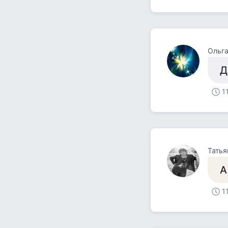
Ольга
Д
1
Татья
А
1