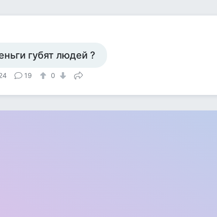
еньги губят людей ?
24
19
0