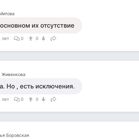
Митова
 основном их отсутствие
1 лет
0
0
а Живенкова
а. Но , есть исключения.
1 лет
0
0
ья Боровская