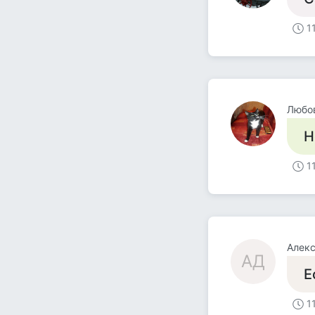
1
Любо
Н
1
Алек
АД
Е
1