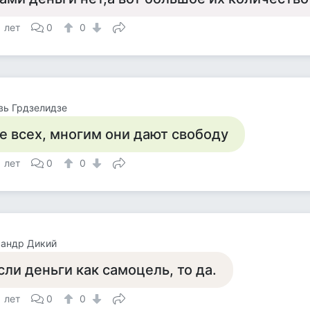
1 лет
0
0
вь Грдзелидзе
е всех, многим они дают свободу
1 лет
0
0
сандр Дикий
сли деньги как самоцель, то да.
1 лет
0
0