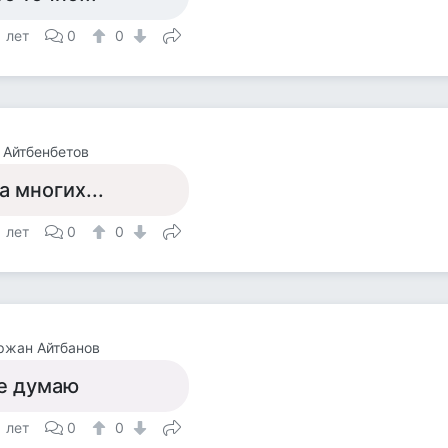
1 лет
0
0
 Айтбенбетов
а многих...
1 лет
0
0
ржан Айтбанов
е думаю
1 лет
0
0