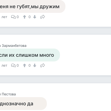
еня не губят,мы дружим
1 лет
0
0
а Зарманбетова
сли их слишком много
1 лет
0
0
 Пестова
днозначно да