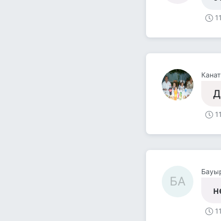
1
Канат
Д
1
Бауы
БА
н
1