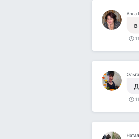
Алла 
в
1
Ольг
Д
1
Натал