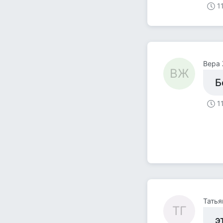
1
Вера
ВЖ
Б
1
Татья
ТГ
э