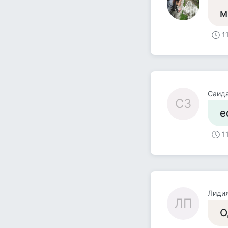
м
1
Саид
СЗ
е
1
Лидия
ЛП
О