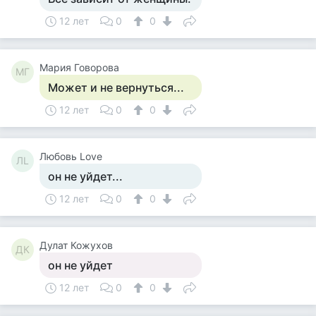
12 лет
0
0
Мария Говорова
МГ
Может и не вернуться...
12 лет
0
0
Любовь Love
ЛL
он не уйдет...
12 лет
0
0
Дулат Кожухов
ДК
он не уйдет
12 лет
0
0