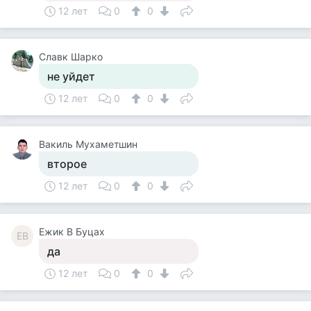
12 лет
0
0
Славк Шарко
не уйдет
12 лет
0
0
Вакиль Мухаметшин
второе
12 лет
0
0
Ежик В Буцах
ЕВ
да
12 лет
0
0