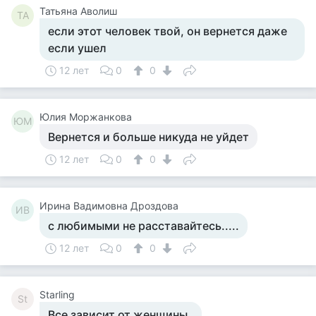
Татьяна Аволиш
ТА
если этот человек твой, он вернется даже
если ушел
12 лет
0
0
Юлия Моржанкова
ЮМ
Вернется и больше никуда не уйдет
12 лет
0
0
Ирина Вадимовна Дроздова
ИВ
с любимыми не расставайтесь.....
12 лет
0
0
Starling
St
Все зависит от женщины.