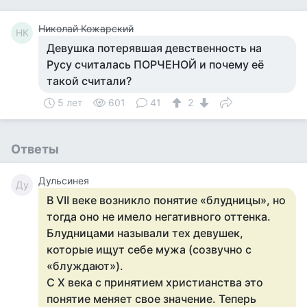
Николай Кожарский
НК
Девушка потерявшая девственность на
Русу считалась ПОРЧЕНОЙ и почему её
такой считали?
5 лет
601
41
2
Ответы
Дульсинея
Ду
В VII веке возникло понятие «блудницы», но
тогда оно не имело негативного оттенка.
Блудницами называли тех девушек,
которые ищут себе мужа (созвучно с
«блуждают»).
С X века с принятием христианства это
понятие меняет свое значение. Теперь