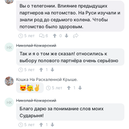
Вы о телегонии. Влияние предыдущих
партнеров на потомство. На Руси изучали и
знали род до седьмого колена. Чтобы
потомство было здоровым.
5 лет
6
0
Николай Кожарский
НК
Так и я о том же сказал! относились к
выбору полового партнёра очень серьёзно
5 лет
1
Кошка На Раскаленной Крыше.
5 лет
1
Николай Кожарский
НК
Благо дарю за понимание слов моих
Сударыня!
5 лет
1