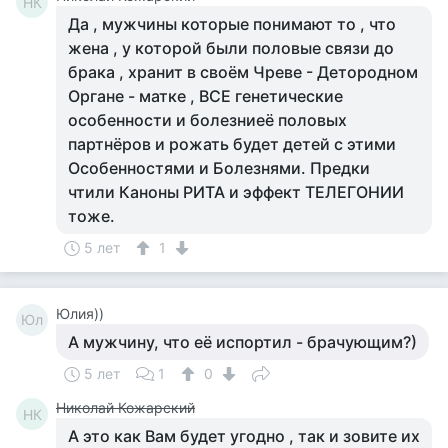
НК
Да , мужчины которые понимают то , что
жена , у которой были половые связи до
брака , хранит в своём Чреве - Детородном
Органе - матке , ВСЕ генетические
особенности и болезниеё половых
партнёров и рожать будет детей с этими
Особенностями и Болезнями. Предки
чтили Каноны РИТА и эффект ТЕЛЕГОНИИ
тоже.
5 лет
1
Юлия))
Юл
А мужчину, что её испортил - брачующим?)
5 лет
1
0
Николай Кожарский
НК
А это как Вам будет угодно , так и зовите их