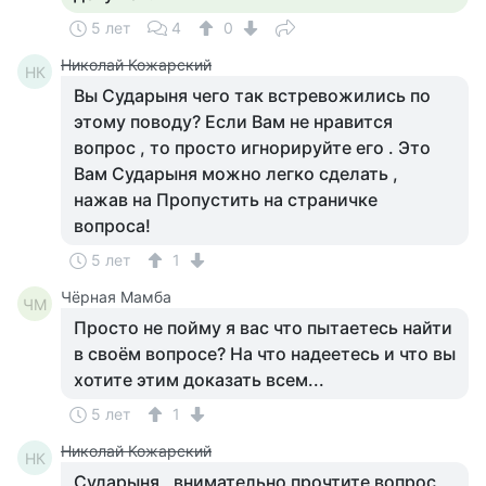
5 лет
4
0
Николай Кожарский
НК
Вы Сударыня чего так встревожились по
этому поводу? Если Вам не нравится
вопрос , то просто игнорируйте его . Это
Вам Сударыня можно легко сделать ,
нажав на Пропустить на страничке
вопроса!
5 лет
1
Чёрная Мамба
ЧМ
Просто не пойму я вас что пытаетесь найти
в своём вопросе? На что надеетесь и что вы
хотите этим доказать всем...
5 лет
1
Николай Кожарский
НК
Сударыня , внимательно прочтите вопрос ,