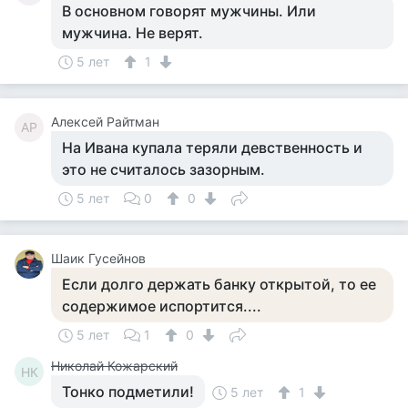
В основном говорят мужчины. Или
мужчина. Не верят.
5 лет
1
Алексей Райтман
АР
На Ивана купала теряли девственность и
это не считалось зазорным.
5 лет
0
0
Шаик Гусейнов
Если долго держать банку открытой, то ее
содержимое испортится....
5 лет
1
0
Николай Кожарский
НК
Тонко подметили!
5 лет
1