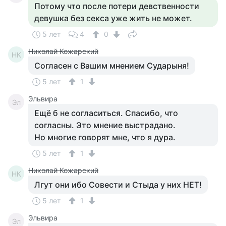
Потому что после потери девственности
девушка без секса уже жить не может.
5 лет
4
0
Николай Кожарский
НК
Согласен с Вашим мнением Сударыня!
5 лет
1
Эльвира
Эл
Ещё б не согласиться. Спасибо, что
согласны. Это мнение выстрадано.
Но многие говорят мне, что я дура.
5 лет
1
Николай Кожарский
НК
Лгут они ибо Совести и Стыда у них НЕТ!
5 лет
1
Эльвира
Эл