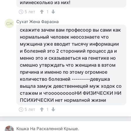
илинесколько из них!
5 лет
1
Сухат Жена Фараона
СЖ
скажите зачем вам професоор вы сами как
нормальный человек неосознаете что
мужщина уже вводит тысячу информации
и болезней это 2 сторониий процесс да и
менно это и сказываеться на генетике но
смешно утврждать что женщина в вэтом
причина и именно по этому огромное
количество болезней ---------девушка
выщла замуж девственнецей муж ходок со
стажем и чтоооооооооНИ ФИЗИЧЕСКИ НИ
ПСИХИЧЕСКИ нет нормалной жизни
5 лет
1
Кошка На Раскаленной Крыше.