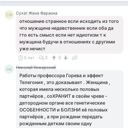
Сухат Жена Фараона
СЖ
отношение странное если исходить из того
что мужщина недевственник если оба да
гто есть смысл если нет идиотизм т к
мужщина будучи в отношениях с другими
уже нечист
5 лет
2
0
Николай Кожарский
НК
Работы профессора Горева и эффект
Телегония , это доказывает . Женщина ,
которая имела несколько половых
партнёров , соХРАНИТ в своём чреве -
детородном органе все генетические
ОСОБЕННОСТИ и БОЛЗНИ её половых
партнёров , а при рождени передать
рожденным деткам своим одну