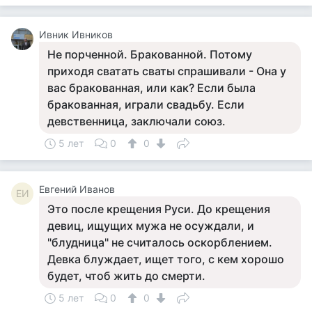
Ивник Ивников
Не порченной. Бракованной. Потому
приходя сватать сваты спрашивали - Она у
вас бракованная, или как? Если была
бракованная, играли свадьбу. Если
девственница, заключали союз.
5 лет
0
0
Евгений Иванов
ЕИ
Это после крещения Руси. До крещения
девиц, ищущих мужа не осуждали, и
"блудница" не считалось оскорблением.
Девка блуждает, ищет того, с кем хорошо
будет, чтоб жить до смерти.
5 лет
0
0