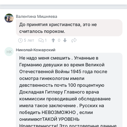
Валентина Мишняева
До принятия христианства, это не
считалось пороком.
5 лет
1
0
Николай Кожарский
НК
Не надо меня смешить . Угнанные в
Германию девушки во время Великой
Отечественной Войны 1945 года после
осмотра гинекологом имели
девственность почть 100 процентную
Докладная Гитлеру Главного врача
коммиссии проводившей обследование
имела такое заключение . Русских на
победить НЕВОЗМОЖНО , еслии
ониимеютТАКОЙ УРОВЕНЬ
Нравственности! Это достоверные данные