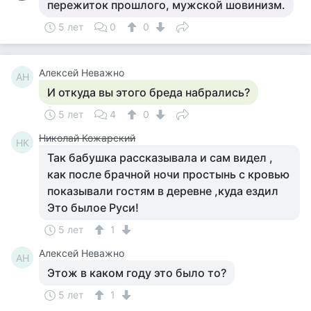
пережиток прошлого, мужской шовинизм.
5 лет
0
0
Алексей Неважно
АН
И откуда вы этого бреда набрались?
5 лет
4
0
Николай Кожарский
НК
Так бабушка рассказывала и сам видел ,
как после брачной ночи простынь с кровью
показывали гостям в деревне ,куда ездил
Это былое Руси!
5 лет
1
Алексей Неважно
АН
Этож в каком году это было то?
5 лет
1