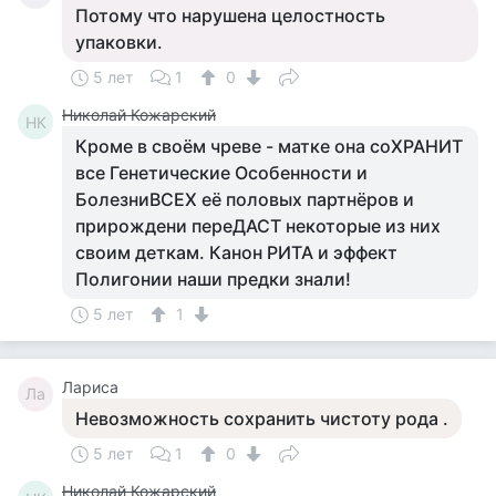
Потому что нарушена целостность
упаковки.
5 лет
1
0
Николай Кожарский
НК
Кроме в своём чреве - матке она соХРАНИТ
все Генетические Особенности и
БолезниВСЕХ её половых партнёров и
прирождени переДАСТ некоторые из них
своим деткам. Канон РИТА и эффект
Полигонии наши предки знали!
5 лет
1
Лариса
Ла
Невозможность сохранить чистоту рода .
5 лет
1
0
Николай Кожарский