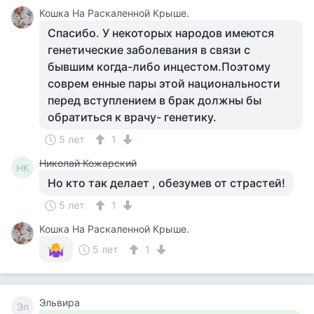
Кошка На Раскаленной Крыше.
Спасибо. У некоторых народов имеются
генетические заболевания в связи с
бывшим когда-либо инцестом.Поэтому
соврем енные пары этой национальности
перед вступлением в брак должны бы
обратиться к врачу- генетику.
5 лет
1
Николай Кожарский
НК
Но кто так делает , обезумев от страстей!
5 лет
1
Кошка На Раскаленной Крыше.
5 лет
1
Эльвира
Эл