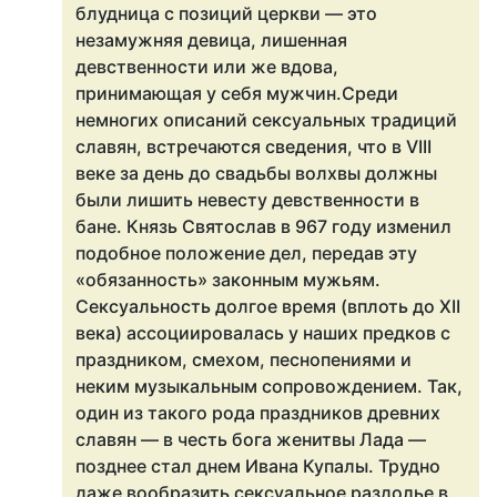
блудница с позиций церкви — это
незамужняя девица, лишенная
дeвственнocти или же вдова,
принимающая у себя мужчин.Среди
немногих описаний сексуальных традиций
славян, встречаются сведения, что в VIII
веке за день до свадьбы волхвы должны
были лишить невесту дeвственнocти в
бане. Князь Святослав в 967 году изменил
подобное положение дел, передав эту
«обязанность» законным мужьям.
Сексуальность долгое время (вплоть до XII
века) ассоциировалась у наших предков с
праздником, смехом, песнопениями и
неким музыкальным сопровождением. Так,
один из такого рода праздников древних
славян — в честь бога женитвы Лада —
позднее стал днем Ивана Купалы. Трудно
даже вообразить сексуальное раздолье в