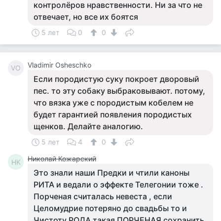
контролёров нравственности. Ни за что не
отвечает, но все их боятся
5 лет
0
0
Vladimir Osheschko
VO
Если породистую суку покроет дворовый
пес. то эту собаку выбраковывают. потому,
что вязка уже с породистым кобелем не
будет гарантией появления породистых
щенков. Делайте аналогию.
5 лет
4
0
Николай Кожарский
НК
Это знали наши Предки и чтили каноны
РИТА и ведали о эффекте Телегонии тоже .
Порченая считалась невеста , если
Целомудрие потеряно до свадьбы то и
Чистоту РОДА такая ПОРЧЕНАЯ сохранить