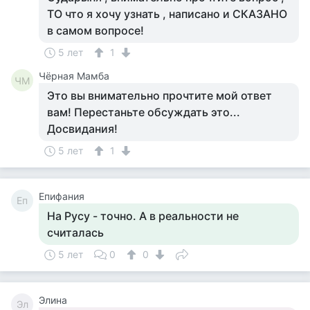
ТО что я хочу узнать , написано и СКАЗАНО
в самом вопросе!
5 лет
1
Чёрная Мамба
ЧМ
Это вы внимательно прочтите мой ответ
вам! Перестаньте обсуждать это...
Досвидания!
5 лет
1
Епифания
Еп
На Русу - точно. А в реальности не
считалась
5 лет
0
0
Элина
Эл