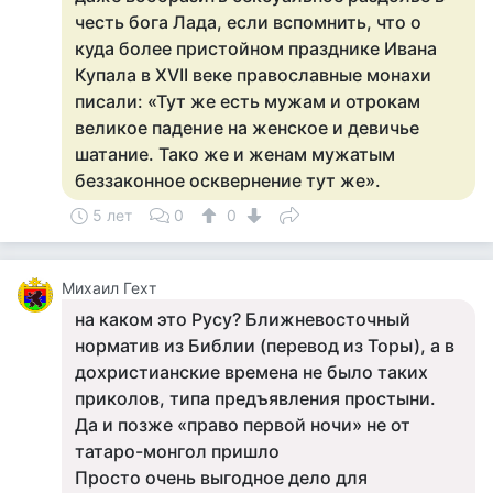
честь бога Лада, если вспомнить, что о
куда более пристойном празднике Ивана
Купала в XVII веке православные монахи
писали: «Тут же есть мужам и отрокам
великое падение на женское и девичье
шатание. Тако же и женам мужатым
беззаконное осквернение тут же».
5 лет
0
0
Михаил Гехт
на каком это Русу? Ближневосточный
норматив из Библии (перевод из Торы), а в
дохристианские времена не было таких
приколов, типа предъявления простыни.
Да и позже «право первой ночи» не от
татаро-монгол пришло
Просто очень выгодное дело для