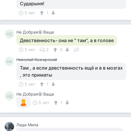
Сударыня!
5 лет
1
Не Добрая🤬 Ваще
НД
Девственность- она не " там", а в голове
5 лет
2
0
Николай Кожарский
НК
Там , а если девственность ещё и в в мозгах
, это приматы
5 лет
1
Не Добрая🤬 Ваще
НД
5 лет
1
Леди Мила