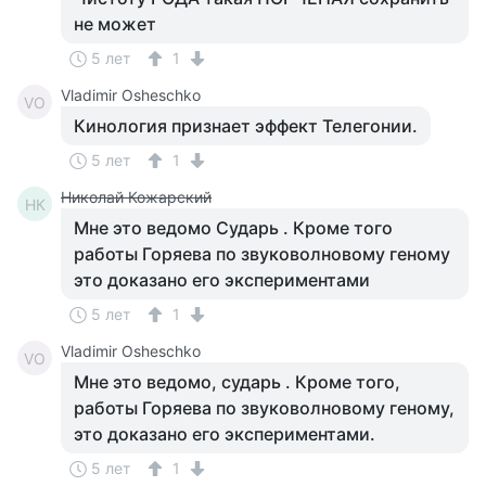
не может
5 лет
1
Vladimir Osheschko
VO
Кинология признает эффект Телегонии.
5 лет
1
Николай Кожарский
НК
Мне это ведомо Сударь . Кроме того
работы Горяева по звуковолновому геному
это доказано его экспериментами
5 лет
1
Vladimir Osheschko
VO
Мне это ведомо, сударь . Кроме того,
работы Горяева по звуковолновому геному,
это доказано его экспериментами.
5 лет
1