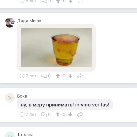
8 лет
0
0
Дядя Миша
7 лет
0
0
Бока
Бо
ну, в меру принимать! in vino veritas!
7 лет
0
0
Татьяна
Та