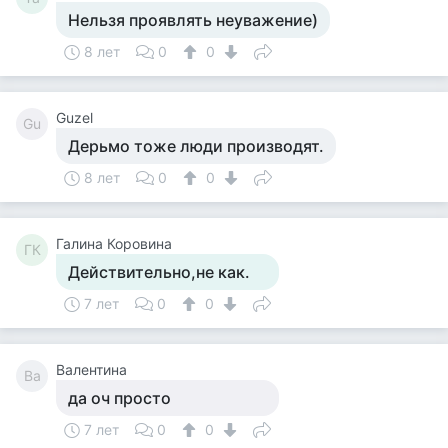
Нельзя проявлять неуважение)
8 лет
0
0
Guzel
Gu
Дерьмо тоже люди производят.
8 лет
0
0
Галина Коровина
ГК
Действительно,не как.
7 лет
0
0
Валентина
Ва
да оч просто
7 лет
0
0