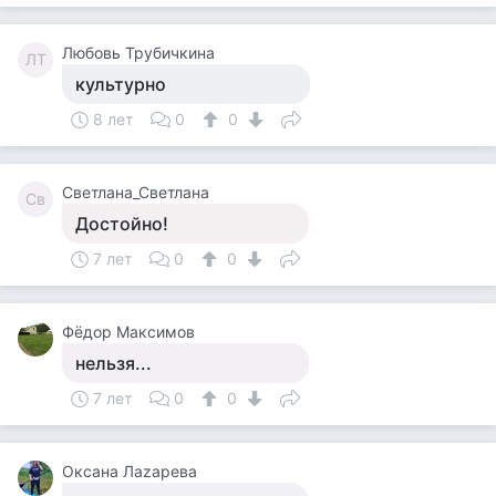
Любовь Трубичкина
ЛТ
культурно
8 лет
0
0
Светлана_Светлана
Св
Достойно!
7 лет
0
0
Фёдор Максимов
нельзя...
7 лет
0
0
Оксана Лаzaрева