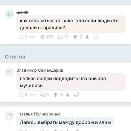
Шок!!!
Шо
как отказаться от алкоголя если люди его
делали старались?
8 лет
163
12
0
Ответы
Владимир Самандаров
ВС
нельзя людей подводить что они зря
мучились
8 лет
0
0
Наталья Поликаркина
НП
Легко...выбрать между добром и злом