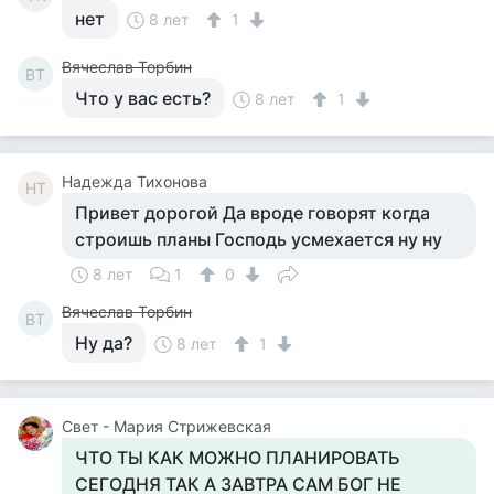
нет
8 лет
1
Вячеслав Торбин
ВТ
Что у вас есть?
8 лет
1
Надежда Тихонова
НТ
Привет дорогой Да вроде говорят когда
строишь планы Господь усмехается ну ну
8 лет
1
0
Вячеслав Торбин
ВТ
Ну да?
8 лет
1
Свет - Мария Стрижевская
ЧТО ТЫ КАК МОЖНО ПЛАНИРОВАТЬ
СЕГОДНЯ ТАК А ЗАВТРА САМ БОГ НЕ