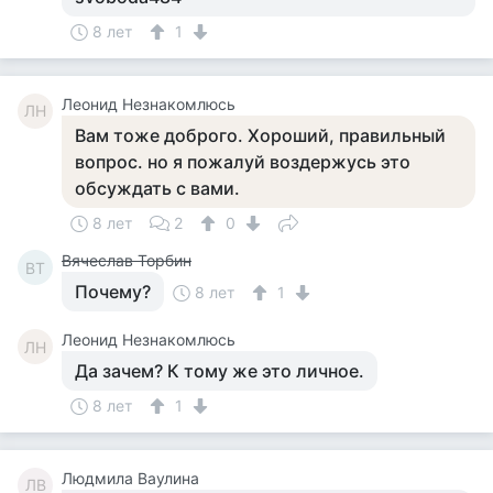
8 лет
1
Леонид Незнакомлюсь
ЛН
Вам тоже доброго. Хороший, правильный
вопрос. но я пожалуй воздержусь это
обсуждать с вами.
8 лет
2
0
Вячеслав Торбин
ВТ
Почему?
8 лет
1
Леонид Незнакомлюсь
ЛН
Да зачем? К тому же это личное.
8 лет
1
Людмила Ваулина
ЛВ