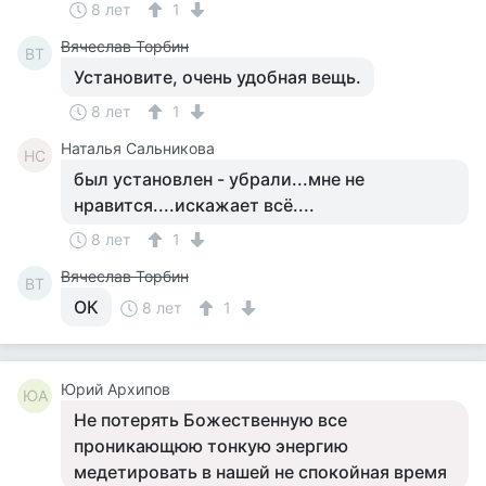
8 лет
1
Вячеслав Торбин
ВТ
Установите, очень удобная вещь.
8 лет
1
Наталья Сальникова
НС
был установлен - убрали...мне не
нравится....искажает всё....
8 лет
1
Вячеслав Торбин
ВТ
ОК
8 лет
1
Юрий Архипов
ЮА
Не потерять Божественную все
проникающюю тонкую энергию
медетировать в нашей не спокойная время