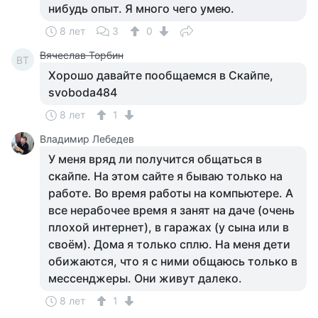
нибудь опыт. Я много чего умею.
8 лет
3
0
Вячеслав Торбин
ВТ
Хорошо давайте пообщаемся в Скайпе,
svoboda484
8 лет
1
Владимир Лебедев
У меня вряд ли получится общаться в
скайпе. На этом сайте я бываю только на
работе. Во время работы на компьютере. А
все нерабочее время я занят на даче (очень
плохой интернет), в гаражах (у сына или в
своём). Дома я только сплю. На меня дети
обижаются, что я с ними общаюсь только в
мессенджеры. Они живут далеко.
8 лет
1