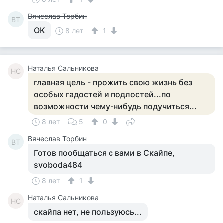
Вячеслав Торбин
ВТ
ОК
8 лет
1
Наталья Сальникова
НС
главная цель - прожить свою жизнь без
особых гадостей и подлостей...по
возможности чему-нибудь подучиться...
8 лет
5
0
Вячеслав Торбин
ВТ
Готов пообщаться с вами в Скайпе,
svoboda484
8 лет
1
Наталья Сальникова
НС
скайпа нет, не пользуюсь...