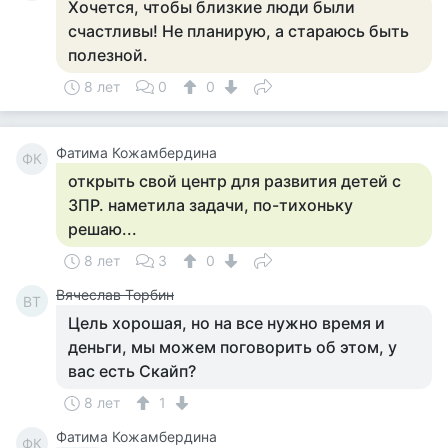
Хочется, чтобы близкие люди были
счастливы! Не планирую, а стараюсь быть
полезной.
8 лет
0
0
Фатима Кожамбердина
ФК
открыть свой центр для развития детей с
ЗПР. наметила задачи, по-тихоньку
решаю...
8 лет
3
0
Вячеслав Торбин
ВТ
Цель хорошая, но на все нужно время и
деньги, мы можем поговорить об этом, у
вас есть Скайп?
8 лет
1
Фатима Кожамбердина
ФК