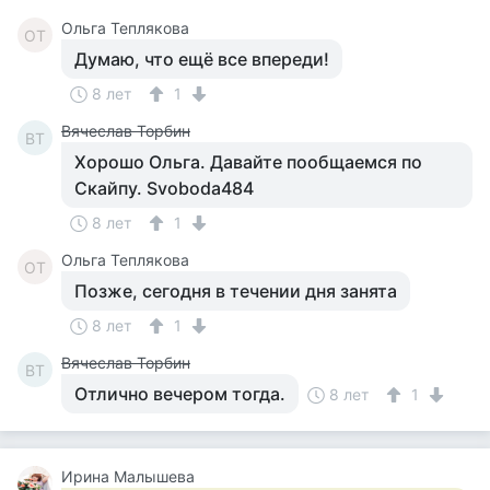
Ольга Теплякова
ОТ
Думаю, что ещё все впереди!
8 лет
1
Вячеслав Торбин
ВТ
Хорошо Ольга. Давайте пообщаемся по
Скайпу. Svoboda484
8 лет
1
Ольга Теплякова
ОТ
Позже, сегодня в течении дня занята
8 лет
1
Вячеслав Торбин
ВТ
Отлично вечером тогда.
8 лет
1
Ирина Малышева