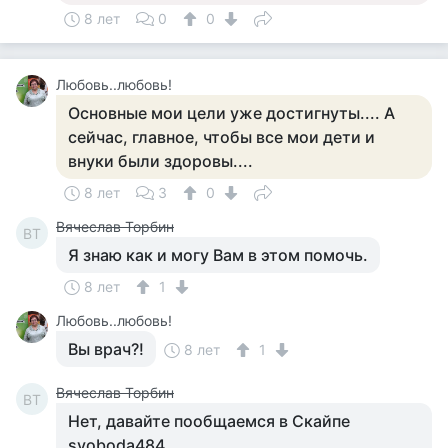
8 лет
0
0
Любовь..любовь!
Основные мои цели уже достигнуты.... А
сейчас, главное, чтобы все мои дети и
внуки были здоровы....
8 лет
3
0
Вячеслав Торбин
ВТ
Я знаю как и могу Вам в этом помочь.
8 лет
1
Любовь..любовь!
Вы врач?!
8 лет
1
Вячеслав Торбин
ВТ
Нет, давайте пообщаемся в Скайпе
svoboda484