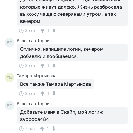
которые живут далеко. Жизнь разбросала ,
выхожу чаще с северянами утром, а так
вечером
8 лет
1
Вячеслав Торбин
ВТ
Отлично, напишите логин, вечером
добавлю и пообщаемся.
8 лет
1
Тамара Мартынова
ТМ
Все также Тамара Мартынова
8 лет
1
Вячеслав Торбин
ВТ
Добавьте меня в Скайп, мой логин:
svoboda484
7 лет
1