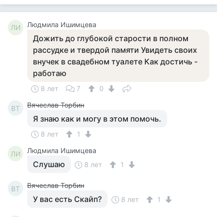
Людмила Ишимцева
ЛИ
Дожить до глубокой старости в полном
рассудке и твердой памяти Увидеть своих
внучек в свадебном туалете Как достичь -
работаю
8 лет
7
0
Вячеслав Торбин
ВТ
Я знаю как и могу в этом помочь.
8 лет
1
Людмила Ишимцева
ЛИ
Слушаю
8 лет
1
Вячеслав Торбин
ВТ
У вас есть Скайп?
8 лет
1