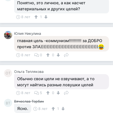
Понятно, это личное, а как насчет
материальных и других целей?
8 лет
1
Юлия Никулина
главная цель -коммунизм!!!!!!!!!! за ДОБРО
против ЗЛА))))))))))))))))))))))))))))))))))))))
8 лет
0
0
Ольга Теплякова
ОТ
Обычно свои цели не озвучивают, а то
могут найтись разные ловушки целей
8 лет
5
0
Вячеслав Торбин
ВТ
Ясно.
8 лет
1