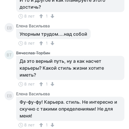
И то и другое и как планируете этого
достичь?
8 лет
1
Елена Васильева
ЕВ
Упорным трудом....над собой
8 лет
1
Вячеслав Торбин
ВТ
Да это верный путь, ну а как насчет
карьеры? Какой стиль жизни хотите
иметь?
8 лет
1
Елена Васильева
ЕВ
Фу-фу-фу! Карьера. стиль. Не интересно и
скучно с такими определениями! Не для
меня!
8 лет
1