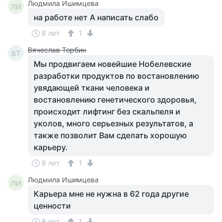
Людмила Ишимцева
ЛИ
на работе нет А написать слабо
8 лет
1
Вячеслав Торбин
ВТ
Мы продвигаем новейшие Нобелевские
разработки продуктов по востановлению
увядающей ткани человека и
востановлению генетического здоровья,
происходит лифтинг без скальпеля и
уколов, много серьезных результатов, а
также позволит Вам сделать хорошую
карьеру.
8 лет
1
Людмила Ишимцева
ЛИ
Карьера мне не нужна в 62 года другие
ценности
8 лет
1