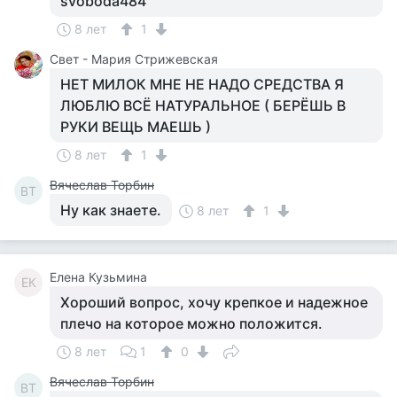
svoboda484
8 лет
1
Свет - Мария Стрижевская
НЕТ МИЛОК МНЕ НЕ НАДО СРЕДСТВА Я
ЛЮБЛЮ ВСЁ НАТУРАЛЬНОЕ ( БЕРЁШЬ В
РУКИ ВЕЩЬ МАЕШЬ )
8 лет
1
Вячеслав Торбин
ВТ
Ну как знаете.
8 лет
1
Елена Кузьмина
ЕК
Хороший вопрос, хочу крепкое и надежное
плечо на которое можно положится.
8 лет
1
0
Вячеслав Торбин
ВТ