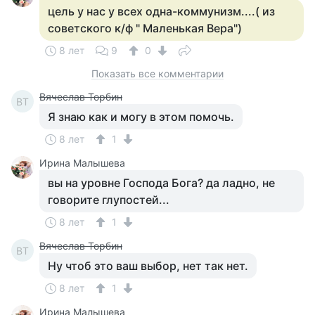
цель у нас у всех одна-коммунизм....( из
советского к/ф " Маленькая Вера")
8 лет
9
0
Показать все комментарии
Вячеслав Торбин
ВТ
Я знаю как и могу в этом помочь.
8 лет
1
Ирина Малышева
вы на уровне Господа Бога? да ладно, не
говорите глупостей...
8 лет
1
Вячеслав Торбин
ВТ
Ну чтоб это ваш выбор, нет так нет.
8 лет
1
Ирина Малышева