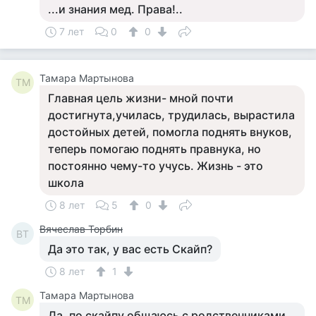
...и знания мед. Права!..
7 лет
0
0
Тамара Мартынова
ТМ
Главная цель жизни- мной почти
достигнута,училась, трудилась, вырастила
достойных детей, помогла поднять внуков,
теперь помогаю поднять правнука, но
постоянно чему-то учусь. Жизнь - это
школа
8 лет
5
0
Вячеслав Торбин
ВТ
Да это так, у вас есть Скайп?
8 лет
1
Тамара Мартынова
ТМ
Да, по скайпу общаюсь с родственниками,